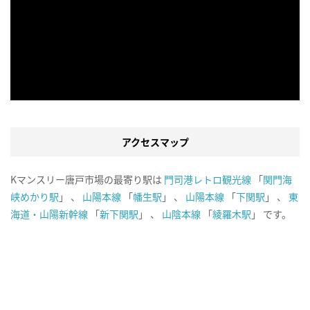
アクセスマップ
Kマンスリー唐戸市場の最寄り駅は
門司港レトロ観光線
「
関門海
峡めかり駅
」 、
山陽本線
「
幡生駅
」 、
山陽本線
「
下関駅
」 、
東
海道・山陽新幹線
「
新下関駅
」 、
山陰本線
「
綾羅木駅
」 です。