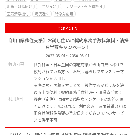
出張・研修向け
日当り良好
テレワーク・在宅勤務可
空気清浄機付
病院近く
特急対応可
CAMPAIGN
【山口県移住支援】お試し住いに契約事務手数料無料・清掃
費半額キャンペーン！
2022-03-01
～
2030-03-01
特典内容
世界各国・日本全国の都道府県から山口県へ移住を
検討されている方へ お試し暮らしでマンスリーマ
ンションを活用し
実際に短期間暮らすことで 移住するかどうかを決
める上で便利！契約事務手数料0円・清掃費半額！
利用条件
移住（定住）に関する簡単なアンケートにお答え頂
くだけです♪※3カ月以上利用必須 適用希望の方は
問合せ時移住希望の旨お伝えください※他のサービ
スと併用不可