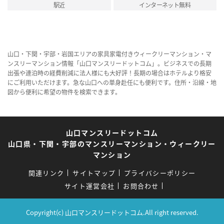
駅近
インターネット無料
山口・下関・宇部・岩国エリアの家具家電付きウィークリーマンション・マ
ンスリーマンション情報「山口マンスリードットコム」。ビジネスでの長期
出張や連泊時の経費削減に法人様にも大好評！長期の場合はホテルより格安
にご利用いただけます。急な山口への単身赴任にも便利です。住所・沿線・地
図から便利に希望の物件を検索できます。
山口マンスリードットコム
山口県・下関・宇部のマンスリーマンション・ウィークリー
マンション
関連リンク
サイトマップ
プライバシーポリシー
サイト運営会社
お問合わせ
Copyright(c) 山口マンスリードットコム.All right reserved.