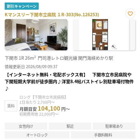
割引キャンペーン
Kマンスリー下関市立病院 １R-303(No.126253)
お気
に入
り登
録
下関市
1R
26m²
門司港レトロ観光線 関門海峡めかり駅
情報更新日 2026/08/09 09:37
【インターネット無料・宅配ボックス有】 下関市立市民病院や
下関短期大学前が徒歩圏内♪洋室8.4帖バストイレ別駐車場付物件
♪
ロング【下関市立市民病院】
1日当たり 2,700円～
賃料
104,100
月額目安
円～
初期費用他 22,000円～
女性向け
駅近
駐車場あり
オートロック
手数料無料