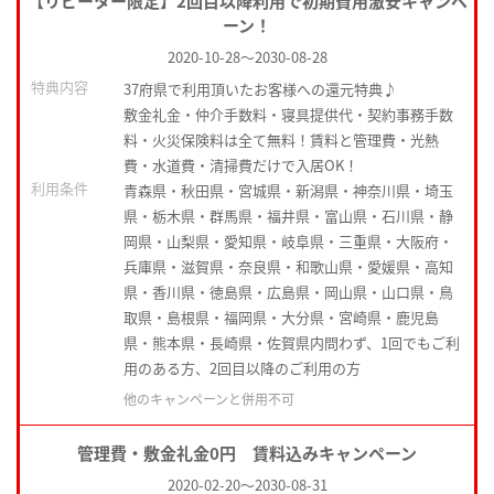
【リピーター限定】2回目以降利用で初期費用激安キャンペ
ーン！
2020-10-28
～
2030-08-28
特典内容
37府県で利用頂いたお客様への還元特典♪
敷金礼金・仲介手数料・寝具提供代・契約事務手数
料・火災保険料は全て無料！賃料と管理費・光熱
費・水道費・清掃費だけで入居OK！
利用条件
青森県・秋田県・宮城県・新潟県・神奈川県・埼玉
県・栃木県・群馬県・福井県・富山県・石川県・静
岡県・山梨県・愛知県・岐阜県・三重県・大阪府・
兵庫県・滋賀県・奈良県・和歌山県・愛媛県・高知
県・香川県・徳島県・広島県・岡山県・山口県・鳥
取県・島根県・福岡県・大分県・宮崎県・鹿児島
県・熊本県・長崎県・佐賀県内問わず、1回でもご利
用のある方、2回目以降のご利用の方
他のキャンペーンと併用不可
管理費・敷金礼金0円 賃料込みキャンペーン
2020-02-20
～
2030-08-31