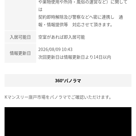
や薬物使用や所持・風俗の運営など）に関して
は
契約即時解除及び警察などへ密に連携し 通
報・情報提供等 対応させて頂きます。
入居可能日
空室があれば即入居可能
2026/08/09 10:43
情報更新日
次回更新日は情報更新日より14日以内
360°パノラマ
Kマンスリー唐戸市場をパノラマでご確認いただけます。