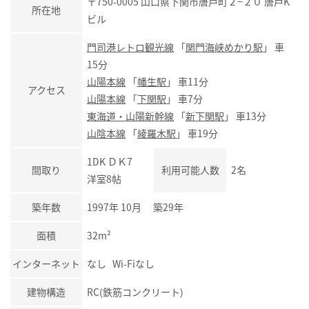
〒750-0005 山口県下関市唐戸町２−２０ 唐戸K
所在地
ビル
門司港レトロ観光線
「
関門海峡めかり駅
」 車
15分
山陽本線
「
幡生駅
」 車11分
アクセス
山陽本線
「
下関駅
」 車7分
東海道・山陽新幹線
「
新下関駅
」 車13分
山陰本線
「
綾羅木駅
」 車19分
1DK ＤＫ7
間取り
利用可能人数
2名
洋室8帖
築年数
1997年 10月 築29年
面積
32m²
インターネット
なし Wi-Fiなし
建物構造
RC(鉄筋コンクリート)