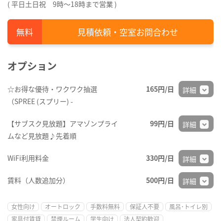
( 平日土日祝 9時～18時まで営業 )
見積依頼・空室お問合わせ
オプション
☆お得な優待・ワクワク抽選
165円/日
詳細
（SPREE (スプリー) -
【サブスク見放題】アマゾンプライ
99円/日
詳細
ムなど見放題♪先着順
WiFi利用料金
330円/日
詳細
賃料（人数追加分）
500円/日
詳細
女性向け
オートロック
手数料無料
保証人不要
風呂･トイレ別
家具付賃貸
禁煙ルーム
学生向け
法人契約歓迎