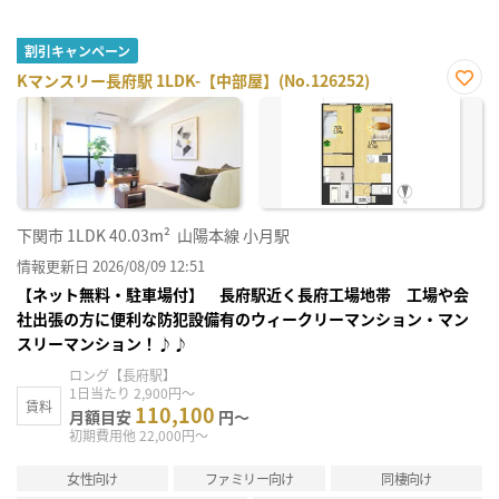
割引キャンペーン
Kマンスリー長府駅 1LDK-【中部屋】(No.126252)
お気
に入
り登
録
下関市
1LDK
40.03m²
山陽本線 小月駅
情報更新日 2026/08/09 12:51
【ネット無料・駐車場付】 長府駅近く長府工場地帯 工場や会
社出張の方に便利な防犯設備有のウィークリーマンション・マン
スリーマンション！♪♪
ロング【長府駅】
1日当たり 2,900円～
賃料
110,100
月額目安
円～
初期費用他 22,000円～
女性向け
ファミリー向け
同棲向け