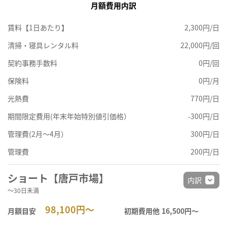
月額費用内訳
賃料【1日あたり】
2,300円/日
清掃・寝具レンタル料
22,000円/回
契約事務手数料
0円/回
保険料
0円/月
光熱費
770円/日
期間限定費用(年末年始特別値引価格）
-300円/日
管理費(2月～4月）
300円/日
管理費
200円/日
ショート【唐戸市場】
内訳
～30日未満
98,100円～
月額目安
初期費用他
16,500円〜