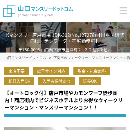
Kマンスリー唐戸市場 1DK-302(No.127278)【出張・研修
向け・テレワーク・在宅勤務可】
〒750-0005 山口県下関市唐戸町２−２０ 唐戸Kビル
山口マンスリードットコム
下関市のウィークリー・マンスリーマンション物
来店不要
電子サイン対応
敷金・礼金無料
即日入居OK
入居者保険あり
延長OK
【オートロック付】唐戸市場やカモンワーフ徒歩圏
内！商店街内でビジネスホテルよりお得なウィークリ
ーマンション・マンスリーマンション！！