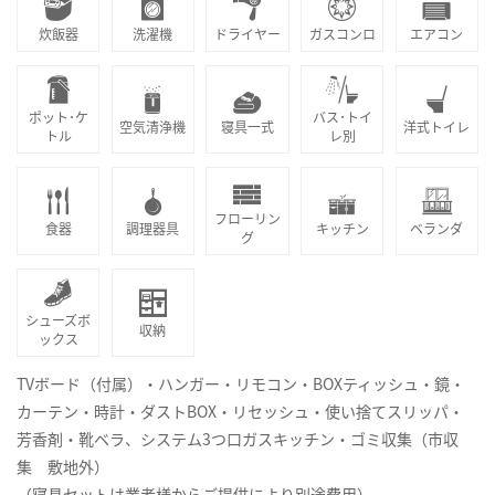
炊飯器
洗濯機
ドライヤー
ガスコンロ
エアコン
ポット･ケ
バス･トイ
空気清浄機
寝具一式
洋式トイレ
トル
レ別
フローリン
食器
調理器具
キッチン
ベランダ
グ
シューズボ
収納
ックス
TVボード（付属）・ハンガー・リモコン・BOXティッシュ・鏡・
カーテン・時計・ダストBOX・リセッシュ・使い捨てスリッパ・
芳香剤・靴ベラ、システム3つ口ガスキッチン・ゴミ収集（市収
集 敷地外）
（寝具セットは業者様からご提供により別途費用）