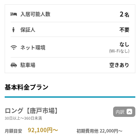
2
入居可能人数
名
保証人
不要
なし
ネット環境
(Wi-Fiなし)
駐車場
空きあり
基本料金プラン
ロング【唐戸市場】
内訳
30日以上～360日未満
92,100円～
月額目安
初期費用他
22,000円〜