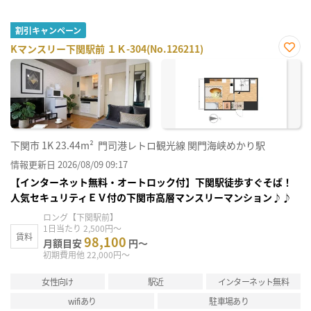
割引キャンペーン
Kマンスリー下関駅前 １Ｋ-304(No.126211)
お気
に入
り登
録
下関市
1K
23.44m²
門司港レトロ観光線 関門海峡めかり駅
情報更新日 2026/08/09 09:17
【インターネット無料・オートロック付】下関駅徒歩すぐそば！
人気セキュリティＥＶ付の下関市高層マンスリーマンション♪♪
ロング【下関駅前】
1日当たり 2,500円～
賃料
98,100
月額目安
円～
初期費用他 22,000円～
女性向け
駅近
インターネット無料
wifiあり
駐車場あり