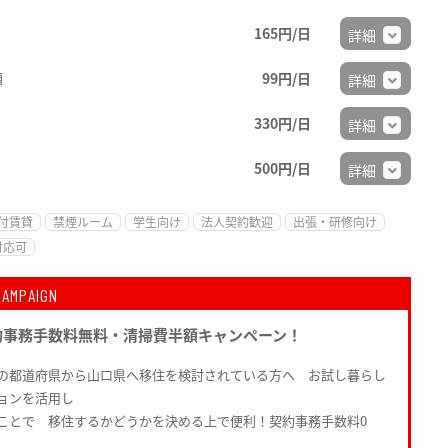
165円/日
詳細
順
99円/日
詳細
330円/日
詳細
500円/日
詳細
付賃貸
禁煙ルーム
学生向け
法人契約歓迎
出張・研修向け
対応可
CAMPAIGN
約事務手数料無料・清掃費半額キャンペーン！
の都道府県から山口県へ移住を検討されている方へ お試し暮らし
ョンを活用し
ことで 移住するかどうかを決める上で便利！契約事務手数料0