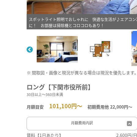
スポットライト照明でおしゃれに 快適な生活が♪エアコン
に！ お部屋は掃除機とコロコロもあり！
※ 間取図・画像と現況が異なる場合は現況を優先します
ロング【下関市役所前】
30日以上～360日未満
101,100円～
月額目安
初期費用他
22,000円〜
月額費用
内訳
賃料【1日あたり】
2,600円/