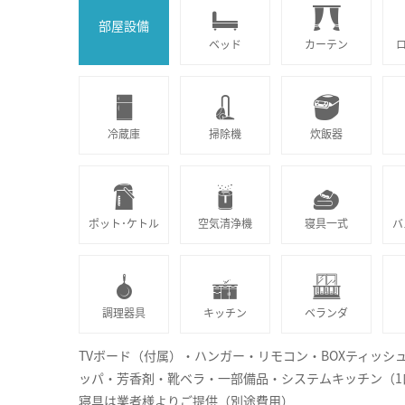
部屋設備
ベッド
カーテン
冷蔵庫
掃除機
炊飯器
ポット･ケトル
空気清浄機
寝具一式
バ
調理器具
キッチン
ベランダ
TVボード（付属）・ハンガー・リモコン・BOXティッシ
ッパ・芳香剤・靴ベラ・一部備品・システムキッチン（1
寝具は業者様よりご提供（別途費用）