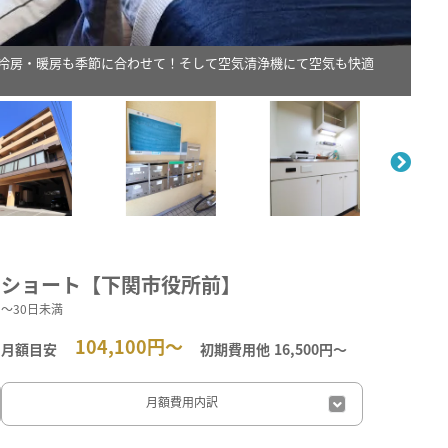
冷房・暖房も季節に合わせて！そして空気清浄機にて空気も快適
。
ショート【下関市役所前】
～30日未満
104,100円～
月額目安
初期費用他
16,500円〜
月額費用
内訳
日