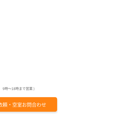
回
回
月
日
日
日
日
 9時～18時まで営業 )
依頼・空室お問合わせ