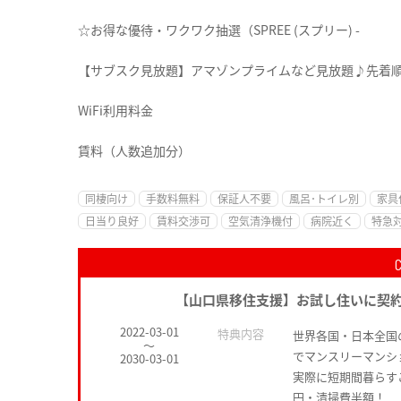
☆お得な優待・ワクワク抽選（SPREE (スプリー) -
【サブスク見放題】アマゾンプライムなど見放題♪先着
WiFi利用料金
賃料（人数追加分）
同棲向け
手数料無料
保証人不要
風呂･トイレ別
家具
日当り良好
賃料交渉可
空気清浄機付
病院近く
特急
【山口県移住支援】お試し住いに契
2022-03-01
特典内容
世界各国・日本全国
～
でマンスリーマンシ
2030-03-01
実際に短期間暮らす
円・清掃費半額！