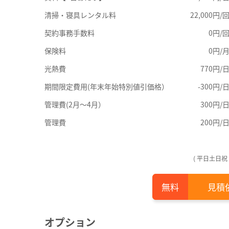
清掃・寝具レンタル料
22,000円/
契約事務手数料
0円/
保険料
0円/
光熱費
770円/
期間限定費用(年末年始特別値引価格）
-300円/
管理費(2月～4月）
300円/
管理費
200円/
( 平日土日祝
見積
オプション