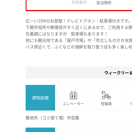
利用条件
該当物件
広ーい1DKのお部屋！テレビドアホン・駐車場付きです
下関市役所や郵便局がすぐ近くにあるので、ご利用する
先着順にはなりますが 駐車場もあります！
他にも観光地である「唐戸市場」や「市立しものせき水族
バス停近くで、ふぐなどの海鮮を取り扱う店も多く楽し
ウィークリー
建物設備
エレベーター
駐輪場
敷地外（ゴミ捨て場）市収集