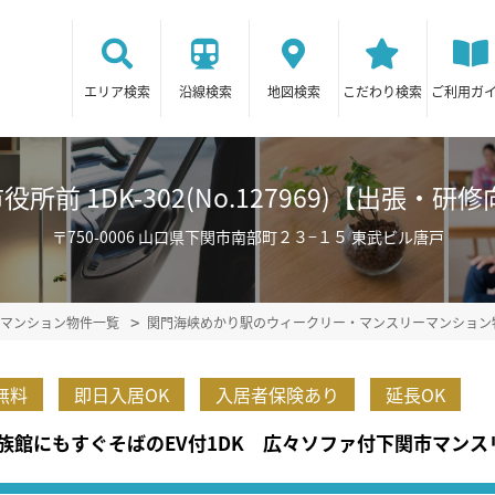
エリア検索
沿線検索
地図検索
こだわり検索
ご利用ガ
所前 1DK-302(No.127969)【出張・
〒750-0006 山口県下関市南部町２３−１５ 東武ビル唐戸
マンション物件一覧
関門海峡めかり駅のウィークリー・マンスリーマンション
無料
即日入居OK
入居者保険あり
延長OK
族館にもすぐそばのEV付1DK 広々ソファ付下関市マンス