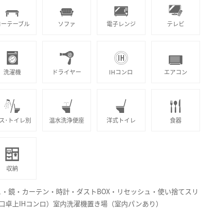
ローテーブル
ソファ
電子レンジ
テレビ
洗濯機
ドライヤー
IHコンロ
エアコン
ス･トイレ別
温水洗浄便座
洋式トイレ
食器
収納
ュ・鏡・カーテン・時計・ダストBOX・リセッシュ・使い捨てスリ
口卓上IHコンロ）室内洗濯機置き場（室内パンあり）