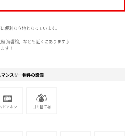
。
際に便利な立地となっています。
館 海響館」なども近くにあります♪
めます！
＆マンスリー物件の設備
TVドアホン
ゴミ捨て場