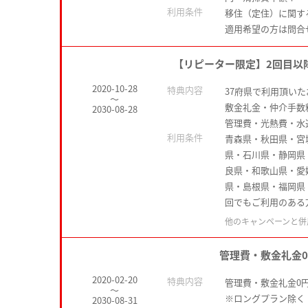
利用条件
移住（定住）に関す
適用希望の方は問合
【リピーター限定】2回目以
2020-10-28
特典内容
37府県で利用頂い
～
敷金礼金・仲介手数
2030-08-28
管理費・光熱費・水
利用条件
青森県・秋田県・宮
県・石川県・静岡県
良県・和歌山県・愛
県・島根県・福岡県
回でもご利用のある
他のキャンペーンと併
管理費・敷金礼金
2020-02-20
特典内容
管理費・敷金礼金0
～
※ロングプラン除く
2030-08-31