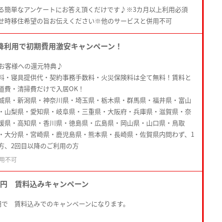
る簡単なアンケートにお答え頂くだけです♪※3カ月以上利用必須
せ時移住希望の旨お伝えください※他のサービスと併用不可
降利用で初期費用激安キャンペーン！
たお客様への還元特典♪
料・寝具提供代・契約事務手数料・火災保険料は全て無料！賃料と
道費・清掃費だけで入居OK！
城県・新潟県・神奈川県・埼玉県・栃木県・群馬県・福井県・富山
・山梨県・愛知県・岐阜県・三重県・大阪府・兵庫県・滋賀県・奈
媛県・高知県・香川県・徳島県・広島県・岡山県・山口県・鳥取
・大分県・宮崎県・鹿児島県・熊本県・長崎県・佐賀県内問わず、1
方、2回目以降のご利用の方
用不可
0円 賃料込みキャンペーン
円で 賃料込みでのキャンペーンになります。