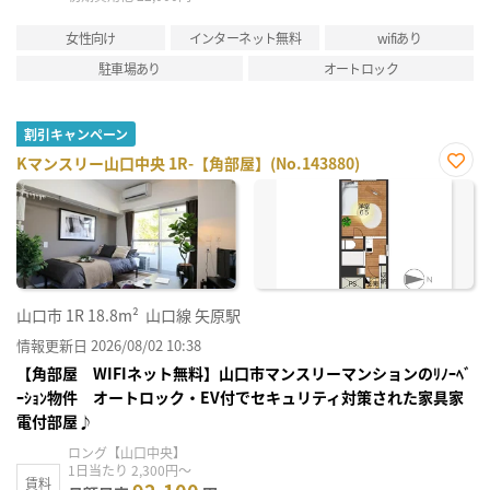
女性向け
インターネット無料
wifiあり
駐車場あり
オートロック
割引キャンペーン
Kマンスリー山口中央 1R-【角部屋】(No.143880)
お気
に入
り登
録
山口市
1R
18.8m²
山口線 矢原駅
情報更新日 2026/08/02 10:38
【角部屋 WIFIネット無料】山口市マンスリーマンションのﾘﾉｰﾍﾞ
ｰｼｮﾝ物件 オートロック・EV付でセキュリティ対策された家具家
電付部屋♪
ロング【山口中央】
1日当たり 2,300円～
賃料