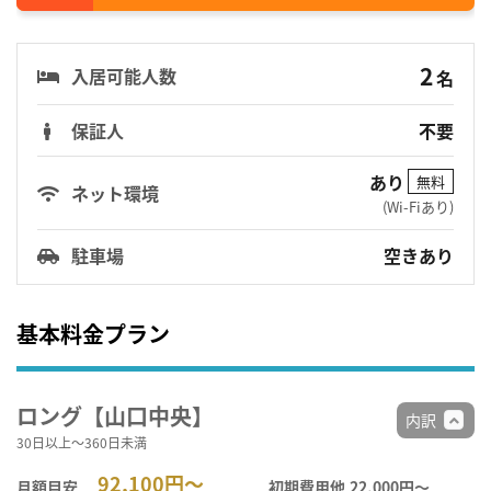
2
入居可能人数
名
保証人
不要
あり
無料
ネット環境
(Wi-Fiあり)
駐車場
空きあり
基本料金プラン
ロング【山口中央】
内訳
30日以上～360日未満
92,100円～
月額目安
初期費用他
22,000円〜