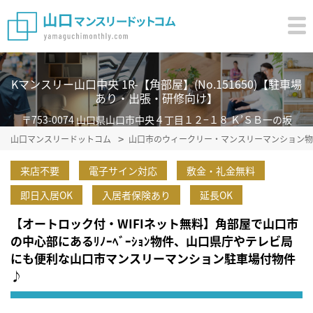
Kマンスリー山口中央 1R-【角部屋】(No.151650)【駐車場
あり・出張・研修向け】
〒753-0074 山口県山口市中央４丁目１２−１８ Ｋ’ＳＢ一の坂
山口マンスリードットコム
山口市のウィークリー・マンスリーマンション物
来店不要
電子サイン対応
敷金・礼金無料
即日入居OK
入居者保険あり
延長OK
【オートロック付・WIFIネット無料】角部屋で山口市
の中心部にあるﾘﾉｰﾍﾞｰｼｮﾝ物件、山口県庁やテレビ局
にも便利な山口市マンスリーマンション駐車場付物件
♪