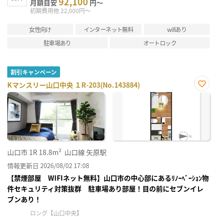
92,100
月額目安
円～
初期費用他 22,000円～
女性向け
インターネット無料
wifiあり
駐車場あり
オートロック
割引キャンペーン
Kマンスリー山口中央 １R-203(No.143884)
お気
に入
り登
録
山口市
1R
18.8m²
山口線 矢原駅
情報更新日 2026/08/02 17:08
【禁煙部屋 WIFIネット無料】山口市の中心部にあるﾘﾉｰﾍﾞｰｼｮﾝ物
件セキュリティ対策抜群 駐車場あり部屋！目の前にセブンイレ
ブンあり！
ロング【山口中央】