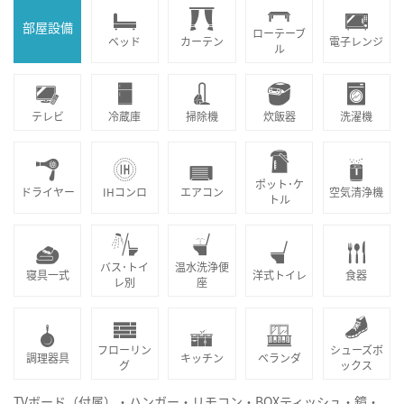
部屋設備
ローテーブ
ベッド
カーテン
電子レンジ
ル
テレビ
冷蔵庫
掃除機
炊飯器
洗濯機
ポット･ケ
ドライヤー
IHコンロ
エアコン
空気清浄機
トル
バス･トイ
温水洗浄便
寝具一式
洋式トイレ
食器
レ別
座
フローリン
シューズボ
調理器具
キッチン
ベランダ
グ
ックス
TVボード（付属）・ハンガー・リモコン・BOXティッシュ・鏡・