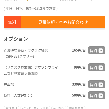
( 平日土日祝 9時～18時まで営業 )
見積依頼・空室お問合わせ
オプション
☆お得な優待・ワクワク抽選
165円/日
詳細
（SPREE (スプリー) -
【サブスク見放題】アマゾンプライ
99円/日
詳細
ムなど見放題♪先着順
駐車場
330円/日
詳細
賃料（人数追加分）
500円/日
詳細
女性向け
インターネット無料
wifiあり
駐車場あり