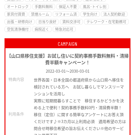
オートロック
手数料無料
保証人不要
風呂･トイレ別
家具付賃貸
禁煙ルーム
リフォーム済
学生向け
法人契約歓迎
出張・研修向け
日当り良好
賃料交渉可
テレワーク・在宅勤務可
空気清浄機付
病院近く
特急対応可
CAMPAIGN
【山口県移住支援】お試し住いに契約事務手数料無料・清掃
費半額キャンペーン！
2022-03-01
～
2030-03-01
特典内容
世界各国・日本全国の都道府県から山口県へ移住を
検討されている方へ お試し暮らしでマンスリーマ
ンションを活用し
実際に短期間暮らすことで 移住するかどうかを決
める上で便利！契約事務手数料0円・清掃費半額！
利用条件
移住（定住）に関する簡単なアンケートにお答え頂
くだけです♪※3カ月以上利用必須 適用希望の方は
問合せ時移住希望の旨お伝えください※他のサービ