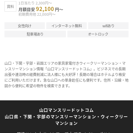
1日当たり 2,300円～
賃料
92,100
月額目安
円～
初期費用他 22,000円～
女性向け
インターネット無料
wifiあり
駐車場あり
オートロック
山口・下関・宇部・岩国エリアの家具家電付きウィークリーマンション・マ
ンスリーマンション情報「山口マンスリードットコム」。ビジネスでの長期
出張や連泊時の経費削減に法人様にも大好評！長期の場合はホテルより格安
にご利用いただけます。急な山口への単身赴任にも便利です。住所・沿線・地
図から便利に希望の物件を検索できます。
山口マンスリードットコム
山口県・下関・宇部のマンスリーマンション・ウィークリー
マンション