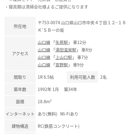
・寝具類は清掃会社様よるご提供になります
〒753-0074 山口県山口市中央４丁目１２−１８
所在地
Ｋ’ＳＢ一の坂
山口線
「
矢原駅
」 車12分
山口線
「
湯田温泉駅
」 車8分
アクセス
山口線
「
上山口駅
」 車7分
山口線
「
宮野駅
」 車9分
間取り
1R 6.5帖
利用可能人数
2名
築年数
1992年 1月 築34年
面積
18.8m²
インターネット
あり(無料) Wi-Fiあり
建物構造
RC(鉄筋コンクリート)