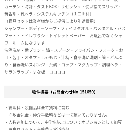
カーテン・時計・ダストBOX・リセッシュ・使い捨てスリッパ・
芳香剤・靴ベラ・システムキッチン（１口IH付）
（寝具セットは業者様からご提供により別途費用）
シャンプー・ボディーソープ・フェイスタオル・バスタオル・バス
マット・トイレブラシ・トイレットペーパー お風呂でなくシャ
ワールームになります
洗濯洗剤・歯ブラシ・ 鍋・スプーン・フライパン・フォーク・お
皿・包丁・オタマ・しゃもじ・汁椀・食器洗い洗剤・箸・どんぶ
り・食器洗いスポンジ・茶碗・コップ・マグカップ・調理ヘラ・
サランラップ・まな板・コロコロ
物件概要（お問合わせNo.151650）
・管理料・設備品は全て賃料に含む
※敷金礼金・仲介手数料などは一切頂いておりません。
・人数追加について、中学生以上についてオプションとして加算
※寝具セット・光熱費・水道費分