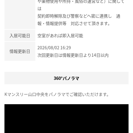
や薬物使用や所持・風俗の運営など）に関して
は
契約即時解除及び警察などへ密に連携し 通
報・情報提供等 対応させて頂きます。
入居可能日
空室があれば即入居可能
2026/08/02 16:29
情報更新日
次回更新日は情報更新日より14日以内
360°パノラマ
Kマンスリー山口中央をパノラマでご確認いただけます。