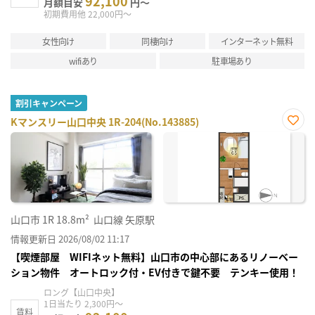
92,100
月額目安
円～
初期費用他 22,000円～
女性向け
同棲向け
インターネット無料
wifiあり
駐車場あり
割引キャンペーン
Kマンスリー山口中央 1R-204(No.143885)
お気
に入
り登
録
山口市
1R
18.8m²
山口線 矢原駅
情報更新日 2026/08/02 11:17
【喫煙部屋 WIFIネット無料】山口市の中心部にあるリノーベー
ション物件 オートロック付・EV付きで鍵不要 テンキー使用！
ロング【山口中央】
1日当たり 2,300円～
賃料