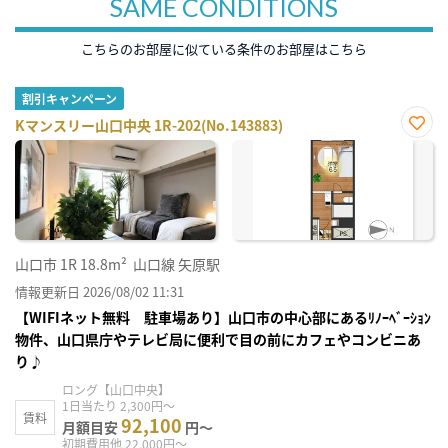
SAME CONDITIONS
こちらのお部屋に似ている条件のお部屋はこちら
割引キャンペーン
Kマンスリー山口中央 1R-202(No.143883)
お気
に入
り登
録
山口市
1R
18.8m²
山口線 矢原駅
情報更新日 2026/08/02 11:31
【WIFIネット無料 駐車場あり】山口市の中心部にあるﾘﾉｰﾍﾞｰｼｮﾝ
物件、山口県庁やテレビ局に便利で目の前にカフェやコンビニあ
り♪
ロング【山口中央】
1日当たり 2,300円～
賃料
92,100
月額目安
円～
初期費用他 22,000円～