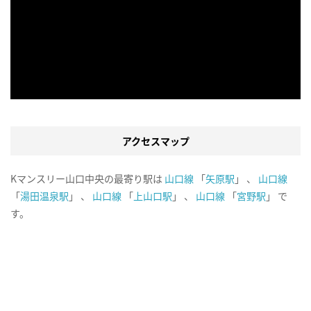
アクセスマップ
Kマンスリー山口中央の最寄り駅は
山口線
「
矢原駅
」 、
山口線
「
湯田温泉駅
」 、
山口線
「
上山口駅
」 、
山口線
「
宮野駅
」 で
す。