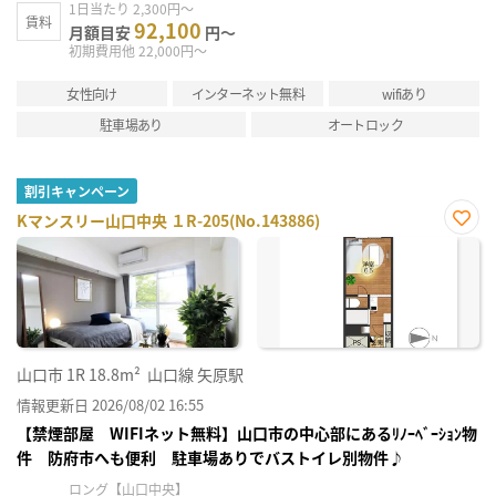
1日当たり 2,300円～
賃料
92,100
月額目安
円～
初期費用他 22,000円～
女性向け
インターネット無料
wifiあり
駐車場あり
オートロック
割引キャンペーン
Kマンスリー山口中央 １R-205(No.143886)
お気
に入
り登
録
山口市
1R
18.8m²
山口線 矢原駅
情報更新日 2026/08/02 16:55
【禁煙部屋 WIFIネット無料】山口市の中心部にあるﾘﾉｰﾍﾞｰｼｮﾝ物
件 防府市へも便利 駐車場ありでバストイレ別物件♪
ロング【山口中央】