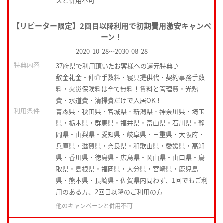
スと併用不可
【リピーター限定】2回目以降利用で初期費用激安キャンペ
ーン！
2020-10-28
～
2030-08-28
特典内容
37府県で利用頂いたお客様への還元特典♪
敷金礼金・仲介手数料・寝具提供代・契約事務手数
料・火災保険料は全て無料！賃料と管理費・光熱
費・水道費・清掃費だけで入居OK！
利用条件
青森県・秋田県・宮城県・新潟県・神奈川県・埼玉
県・栃木県・群馬県・福井県・富山県・石川県・静
岡県・山梨県・愛知県・岐阜県・三重県・大阪府・
兵庫県・滋賀県・奈良県・和歌山県・愛媛県・高知
県・香川県・徳島県・広島県・岡山県・山口県・鳥
取県・島根県・福岡県・大分県・宮崎県・鹿児島
県・熊本県・長崎県・佐賀県内問わず、1回でもご利
用のある方、2回目以降のご利用の方
他のキャンペーンと併用不可