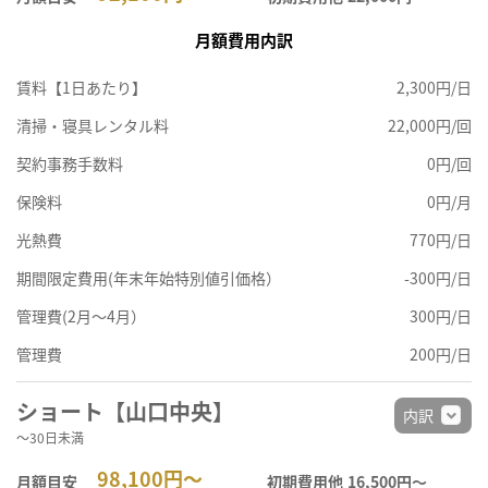
月額費用内訳
賃料【1日あたり】
2,300円/日
清掃・寝具レンタル料
22,000円/回
契約事務手数料
0円/回
保険料
0円/月
光熱費
770円/日
期間限定費用(年末年始特別値引価格）
-300円/日
管理費(2月～4月）
300円/日
管理費
200円/日
ショート【山口中央】
内訳
～30日未満
98,100円～
月額目安
初期費用他
16,500円〜