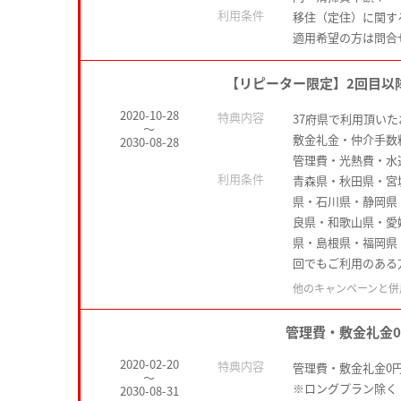
利用条件
移住（定住）に関す
適用希望の方は問合
【リピーター限定】2回目以
2020-10-28
特典内容
37府県で利用頂い
～
敷金礼金・仲介手数
2030-08-28
管理費・光熱費・水
利用条件
青森県・秋田県・宮
県・石川県・静岡県
良県・和歌山県・愛
県・島根県・福岡県
回でもご利用のある
他のキャンペーンと併
管理費・敷金礼金
2020-02-20
特典内容
管理費・敷金礼金0
～
※ロングプラン除く
2030-08-31