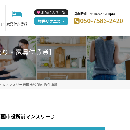
お気に入り一覧
営業時間：9:00am～6:00pm
050-7586-2420
物件リクエスト
イド
家具付き賃貸
車場あり・家具付賃貸】
Kマンスリー岩国市役所の物件詳細
岩国市役所前マンスリー♪