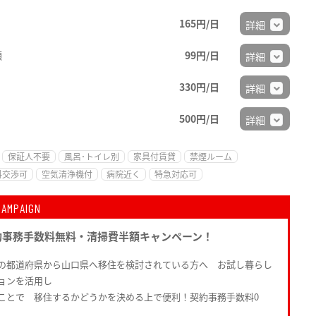
165円/日
詳細
順
99円/日
詳細
330円/日
詳細
500円/日
詳細
保証人不要
風呂･トイレ別
家具付賃貸
禁煙ルーム
料交渉可
空気清浄機付
病院近く
特急対応可
CAMPAIGN
約事務手数料無料・清掃費半額キャンペーン！
の都道府県から山口県へ移住を検討されている方へ お試し暮らし
ョンを活用し
ことで 移住するかどうかを決める上で便利！契約事務手数料0