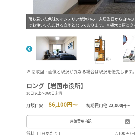
落ち着いた色味のインテリアが魅力の 入居当日から自宅の
でお使いいただける立地となっております。※植木と額とク
※ 間取図・画像と現況が異なる場合は現況を優先します
ロング【岩国市役所】
30日以上～360日未満
86,100円～
月額目安
初期費用他
22,000円〜
月額費用
内訳
賃料【1日あたり】
2,100円/