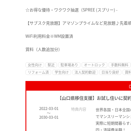
☆お得な優待・ワクワク抽選（SPREE (スプリー) -
【サブスク見放題】アマゾンプライムなど見放題♪先着
WiFi利用料金※WM設置済
賃料（人数追加分）
女性向け
駅近
駐車場あり
オートロック
手数料無料
リフォーム済
学生向け
法人契約歓迎
日当り良好
賃
【山口県移住支援】お試し住いに契
2022-03-01
特典内容
世界各国・日本全国
～
でマンスリーマンシ
2030-03-01
実際に短期間暮らす
円・清掃費半額！