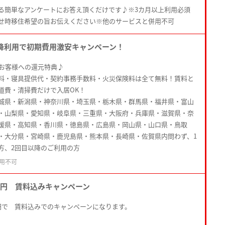
る簡単なアンケートにお答え頂くだけです♪※3カ月以上利用必須
せ時移住希望の旨お伝えください※他のサービスと併用不可
降利用で初期費用激安キャンペーン！
たお客様への還元特典♪
料・寝具提供代・契約事務手数料・火災保険料は全て無料！賃料と
道費・清掃費だけで入居OK！
城県・新潟県・神奈川県・埼玉県・栃木県・群馬県・福井県・富山
・山梨県・愛知県・岐阜県・三重県・大阪府・兵庫県・滋賀県・奈
媛県・高知県・香川県・徳島県・広島県・岡山県・山口県・鳥取
・大分県・宮崎県・鹿児島県・熊本県・長崎県・佐賀県内問わず、1
方、2回目以降のご利用の方
用不可
0円 賃料込みキャンペーン
円で 賃料込みでのキャンペーンになります。