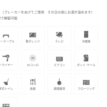
）（ブレーカーをあげてご使用 その日の夜にお湯が温めます）
鍵で解錠可能
ローテーブル
電子レンジ
テレビ
冷蔵庫
ドライヤー
IHコンロ
エアコン
ポット･ケトル
洋式トイレ
食器
調理器具
フローリング