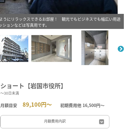
ようにリラックスできるお部屋！ 観光でもビジネスでも幅広い用途
ッションなどは写真用です。
。
ショート【岩国市役所】
～30日未満
89,100円～
月額目安
初期費用他
16,500円〜
月額費用
内訳
日