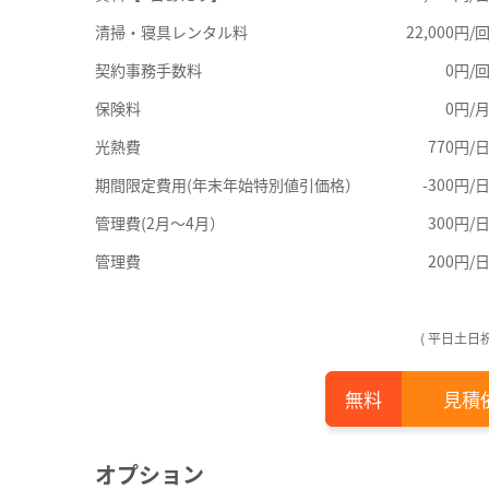
清掃・寝具レンタル料
22,000円/
契約事務手数料
0円/
保険料
0円/
光熱費
770円/
期間限定費用(年末年始特別値引価格）
-300円/
管理費(2月～4月）
300円/
管理費
200円/
( 平日土日
見積
オプション