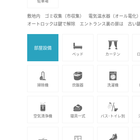
駐車場
敷地内 ゴミ収集（市収集） 電気温水器（オール電化
オートロックは鍵で解除 エントランス裏の扉は 古い
部屋設備
ベッド
カーテン
掃除機
炊飯器
洗濯機
空気清浄機
寝具一式
バス･トイレ別