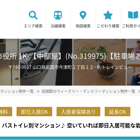
エリア検索
沿線検索
地図検索
こだわり検索
ご利用ガ
所 1K-【中部屋】(No.319975)【駐
〒740-0017 山口県岩国市今津町１丁目１２−６ トレインビュー
マンション物件一覧
岩国駅のウィークリー・マンスリーマンション物件一覧
無料
即日入居OK
入居者保険あり
延長OK
 バストイレ別マンション♪ 空いていれば即日入居可能な