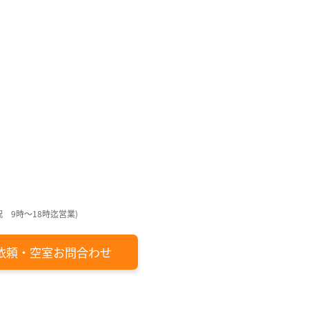
回
回
月
日
日
日
日
祝 9時～18時迄営業)
依頼・空室お問合わせ