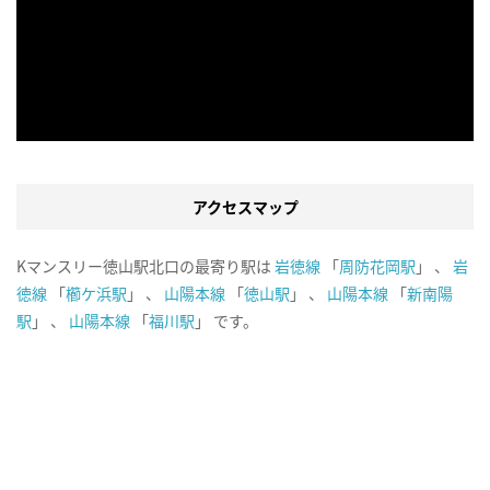
アクセスマップ
Kマンスリー徳山駅北口の最寄り駅は
岩徳線
「
周防花岡駅
」 、
岩
徳線
「
櫛ケ浜駅
」 、
山陽本線
「
徳山駅
」 、
山陽本線
「
新南陽
駅
」 、
山陽本線
「
福川駅
」 です。