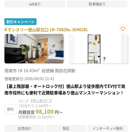
wifiあり
駐車場あり
割引キャンペーン
Kマンスリー徳山駅北口 1R-708(No.364028)
お気
に入
り登
録
周南市
1K
16.43m²
岩徳線 周防花岡駅
情報更新日 2026/08/02 11:41
【最上階部屋・オートロック付】徳山駅より徒歩圏内でEV付で周
南市役所にも便利で近隣駐車場あり徳山マンスリーマンション！
ロング【徳山駅北口】
1日当たり 2,500円～
賃料
98,100
月額目安
円～
初期費用他 22,000円～
女性向け
駅近
インターネット無料