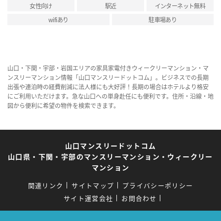
女性向け
駅近
インターネット無料
wifiあり
駐車場あり
山口・下関・宇部・岩国エリアの家具家電付きウィークリーマンション・マ
ンスリーマンション情報「山口マンスリードットコム」。ビジネスでの長期
出張や連泊時の経費削減に法人様にも大好評！長期の場合はホテルより格安
にご利用いただけます。急な山口への単身赴任にも便利です。住所・沿線・地
図から便利に希望の物件を検索できます。
山口マンスリードットコム
山口県・下関・宇部のマンスリーマンション・ウィークリー
マンション
関連リンク
サイトマップ
プライバシーポリシー
サイト運営会社
お問合わせ