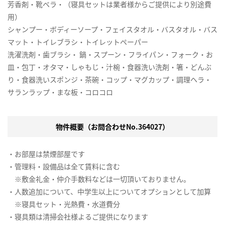
芳香剤・靴ベラ・（寝具セットは業者様からご提供により別途費
用）
シャンプー・ボディーソープ・フェイスタオル・バスタオル・バス
マット・トイレブラシ・トイレットペーパー
洗濯洗剤・歯ブラシ・ 鍋・スプーン・フライパン・フォーク・お
皿・包丁・オタマ・しゃもじ・汁椀・食器洗い洗剤・箸・どんぶ
り・食器洗いスポンジ・茶碗・コップ・マグカップ・調理ヘラ・
サランラップ・まな板・コロコロ
物件概要（お問合わせNo.364027）
・お部屋は禁煙部屋です
・管理料・設備品は全て賃料に含む
※敷金礼金・仲介手数料などは一切頂いておりません。
・人数追加について、中学生以上についてオプションとして加算
※寝具セット・光熱費・水道費分
・寝具類は清掃会社様よるご提供になります