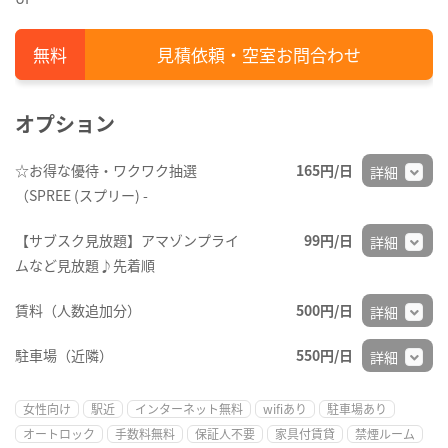
見積依頼・空室お問合わせ
オプション
☆お得な優待・ワクワク抽選
165円/日
詳細
（SPREE (スプリー) -
【サブスク見放題】アマゾンプライ
99円/日
詳細
ムなど見放題♪先着順
賃料（人数追加分）
500円/日
詳細
駐車場（近隣）
550円/日
詳細
女性向け
駅近
インターネット無料
wifiあり
駐車場あり
オートロック
手数料無料
保証人不要
家具付賃貸
禁煙ルーム