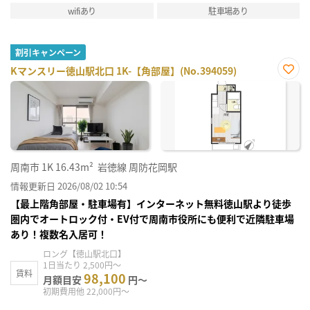
wifiあり
駐車場あり
割引キャンペーン
Kマンスリー徳山駅北口 1K-【角部屋】(No.394059)
お気
に入
り登
録
周南市
1K
16.43m²
岩徳線 周防花岡駅
情報更新日 2026/08/02 10:54
【最上階角部屋・駐車場有】インターネット無料徳山駅より徒歩
圏内でオートロック付・EV付で周南市役所にも便利で近隣駐車場
あり！複数名入居可！
ロング【徳山駅北口】
1日当たり 2,500円～
賃料
98,100
月額目安
円～
初期費用他 22,000円～