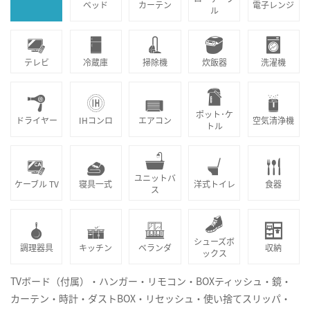
ベッド
カーテン
電子レンジ
ル
テレビ
冷蔵庫
掃除機
炊飯器
洗濯機
ポット･ケ
ドライヤー
IHコンロ
エアコン
空気清浄機
トル
ユニットバ
ケーブル TV
寝具一式
洋式トイレ
食器
ス
シューズボ
調理器具
キッチン
ベランダ
収納
ックス
TVボード（付属）・ハンガー・リモコン・BOXティッシュ・鏡・
カーテン・時計・ダストBOX・リセッシュ・使い捨てスリッパ・