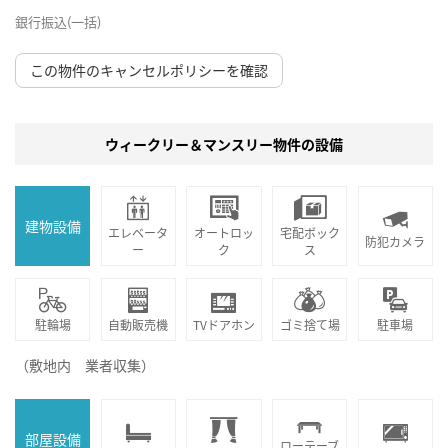
銀行振込(一括)
この物件のキャンセルポリシーを確認
ウィークリー＆マンスリー物件の設備
建物設備
エレベータ
オートロッ
宅配ボック
防犯カメラ
ー
ク
ス
駐輪場
自動販売機
TVドアホン
ゴミ捨て場
駐車場
（敷地内 業者収集）
部屋設備
ローテーブ