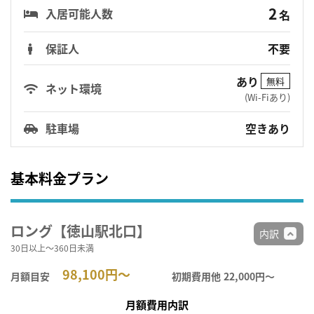
2
入居可能人数
名
保証人
不要
あり
無料
ネット環境
(Wi-Fiあり)
駐車場
空きあり
基本料金プラン
ロング【徳山駅北口】
内訳
30日以上～360日未満
98,100円～
月額目安
初期費用他
22,000円〜
月額費用内訳