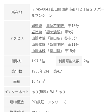
〒745-0043 山口県周南市都町２丁目２３ パー
所在地
ルマンション
岩徳線
「
周防花岡駅
」 車18分
岩徳線
「
櫛ケ浜駅
」 車9分
アクセス
山陽本線
「
徳山駅
」 徒歩5分
山陽本線
「
新南陽駅
」 車11分
山陽本線
「
福川駅
」 車15分
間取り
1K 7.5帖
利用可能人数
2名
築年数
1985年 2月 築41年
面積
16.43m²
インターネット
あり(無料) Wi-Fiあり
建物構造
RC(鉄筋コンクリート)