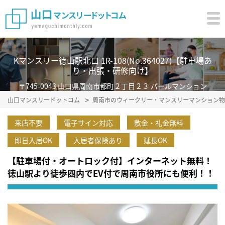
Kマンスリー徳山駅北口 1R-108(No.364027)【駐車場あ
り・出張・研修向け】
〒745-0043 山口県周南市都町２丁目２３ パールマンション
山口マンスリードットコム
周南市のウィークリー・マンスリーマンション物
来店不要
電子サイン対応
敷金・礼金無料
即日入居OK
入居者保険あり
延長OK
【駐車場付・オートロック付】インターネット無料！
徳山駅より徒歩圏内でEV付で周南市役所にも便利！！