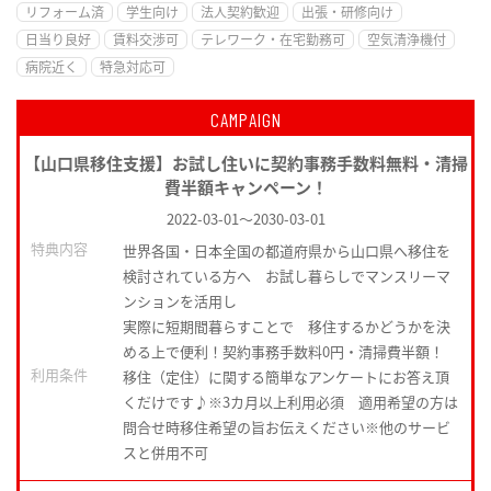
リフォーム済
学生向け
法人契約歓迎
出張・研修向け
日当り良好
賃料交渉可
テレワーク・在宅勤務可
空気清浄機付
病院近く
特急対応可
CAMPAIGN
【山口県移住支援】お試し住いに契約事務手数料無料・清掃
費半額キャンペーン！
2022-03-01
～
2030-03-01
特典内容
世界各国・日本全国の都道府県から山口県へ移住を
検討されている方へ お試し暮らしでマンスリーマ
ンションを活用し
実際に短期間暮らすことで 移住するかどうかを決
める上で便利！契約事務手数料0円・清掃費半額！
利用条件
移住（定住）に関する簡単なアンケートにお答え頂
くだけです♪※3カ月以上利用必須 適用希望の方は
問合せ時移住希望の旨お伝えください※他のサービ
スと併用不可