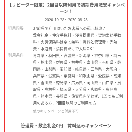
【リピーター限定】2回目以降利用で初期費用激安キャンペ
ーン！
2020-10-28
～
2030-08-28
特典内容
37府県で利用頂いたお客様への還元特典♪
敷金礼金・仲介手数料・寝具提供代・契約事務手数
料・火災保険料は全て無料！賃料と管理費・光熱
費・水道費・清掃費だけで入居OK！
利用条件
青森県・秋田県・宮城県・新潟県・神奈川県・埼玉
県・栃木県・群馬県・福井県・富山県・石川県・静
岡県・山梨県・愛知県・岐阜県・三重県・大阪府・
兵庫県・滋賀県・奈良県・和歌山県・愛媛県・高知
県・香川県・徳島県・広島県・岡山県・山口県・鳥
取県・島根県・福岡県・大分県・宮崎県・鹿児島
県・熊本県・長崎県・佐賀県内問わず、1回でもご利
用のある方、2回目以降のご利用の方
他のキャンペーンと併用不可
管理費・敷金礼金0円 賃料込みキャンペーン