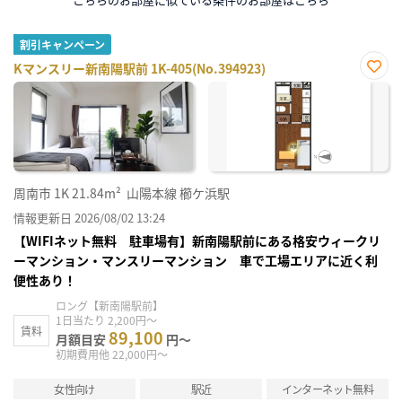
割引キャンペーン
Kマンスリー新南陽駅前 1K-405(No.394923)
お気
に入
り登
録
周南市
1K
21.84m²
山陽本線 櫛ケ浜駅
情報更新日 2026/08/02 13:24
【WIFIネット無料 駐車場有】新南陽駅前にある格安ウィークリ
ーマンション・マンスリーマンション 車で工場エリアに近く利
便性あり！
ロング【新南陽駅前】
1日当たり 2,200円～
賃料
89,100
月額目安
円～
初期費用他 22,000円～
女性向け
駅近
インターネット無料