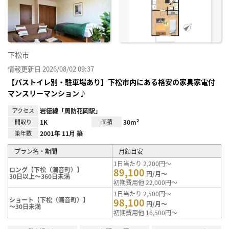
に入
り登
録
下松市
情報更新日 2026/08/02 09:37
【バストイレ別・駐車場あり】下松市内にある格安の家具家電付
マンスリーマンション♪
アクセス
岩徳線「周防花岡駅」
間取り
1K
面積
30m²
築年数
2001年 11月 築
プラン名・期間
月額目安
1日当たり 2,200円～
ロング【下松（潮音町）】
89,100
円/月～
30日以上～360日未満
初期費用他 22,000円～
1日当たり 2,500円～
ショート【下松（潮音町）】
98,100
円/月～
～30日未満
初期費用他 16,500円～