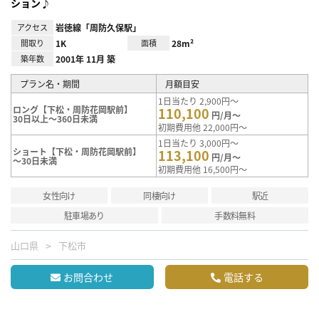
ション♪
アクセス
岩徳線「周防久保駅」
間取り
1K
面積
28m²
築年数
2001年 11月 築
プラン名・期間
月額目安
1日当たり 2,900円～
ロング【下松・周防花岡駅前】
110,100
円/月～
30日以上～360日未満
初期費用他 22,000円～
1日当たり 3,000円～
ショート【下松・周防花岡駅前】
113,100
円/月～
～30日未満
初期費用他 16,500円～
女性向け
同棲向け
駅近
駐車場あり
手数料無料
山口県
下松市
お問合わせ
電話する