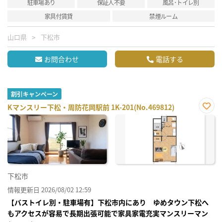
駐車場あり
保証人不要
風呂･トイレ別
家具付賃貸
禁煙ルーム
山口県
下松市
お問合わせ
電話する
割引キャンペーン
Kマンスリー下松・周防花岡駅前 1K-201(No.469812)
お気
に入
り登
録
下松市
情報更新日 2026/08/02 12:59
【バストイレ別・駐車場有】下松市内にあり ゆめタウン下松へ
もアクセスが容易で長期出張可能で家具家電充実マンスリーマン