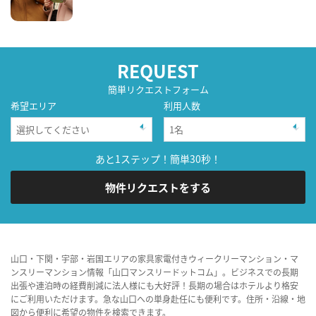
REQUEST
簡単リクエストフォーム
希望エリア
利用人数
あと1ステップ！簡単30秒！
物件リクエストをする
山口・下関・宇部・岩国エリアの家具家電付きウィークリーマンション・マ
ンスリーマンション情報「山口マンスリードットコム」。ビジネスでの長期
出張や連泊時の経費削減に法人様にも大好評！長期の場合はホテルより格安
にご利用いただけます。急な山口への単身赴任にも便利です。住所・沿線・地
図から便利に希望の物件を検索できます。