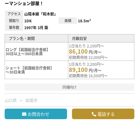
ーマンション部屋！
アクセス
山陽本線「和木駅」
間取り
1DK
面積
18.5m²
築年数
1997年 3月 築
プラン名・期間
月額目安
1日当たり 2,100円～
ロング【岩国総合庁舎前】
86,100
円/月～
30日以上～360日未満
初期費用他 22,000円～
1日当たり 2,200円～
ショート【岩国総合庁舎前】
89,100
円/月～
～30日未満
初期費用他 16,500円～
同棲向け
山口県
岩国市
お問合わせ
電話する