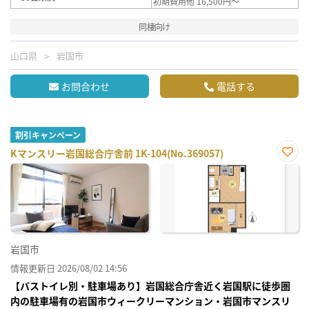
初期費用他 16,500円～
同棲向け
山口県
岩国市
お問合わせ
電話する
割引キャンペーン
Kマンスリー岩国総合庁舎前 1K-104(No.369057)
お気
に入
り登
録
岩国市
情報更新日 2026/08/02 14:56
【バストイレ別・駐車場あり】岩国総合庁舎近く岩国駅に徒歩圏
内の駐車場有の岩国市ウィークリーマンション・岩国市マンスリ