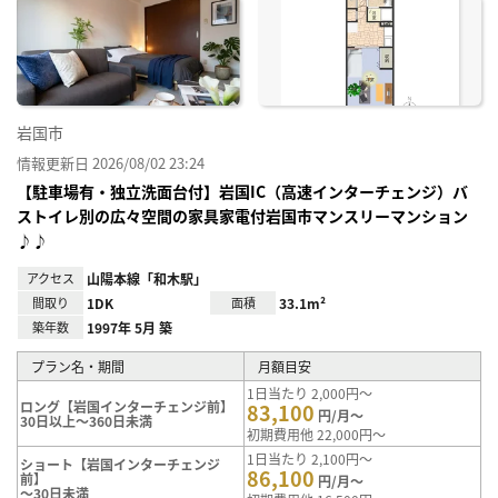
お気
に入
り登
録
岩国市
情報更新日 2026/08/02 23:24
【駐車場有・独立洗面台付】岩国IC（高速インターチェンジ）バ
ストイレ別の広々空間の家具家電付岩国市マンスリーマンション
♪♪
アクセス
山陽本線「和木駅」
間取り
1DK
面積
33.1m²
築年数
1997年 5月 築
プラン名・期間
月額目安
1日当たり 2,000円～
ロング【岩国インターチェンジ前】
83,100
円/月～
30日以上～360日未満
初期費用他 22,000円～
1日当たり 2,100円～
ショート【岩国インターチェンジ
86,100
前】
円/月～
～30日未満