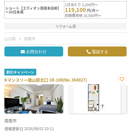
1日当たり 3,200円～
ショート【エディオン周南本店前】
119,100
円/月～
～30日未満
初期費用他 16,500円～
リフォーム済
山口県
周南市
お問合わせ
電話する
割引キャンペーン
Kマンスリー徳山駅北口 1R-108(No.364027)
お気
に入
り登
録
周南市
情報更新日 2026/08/02 10:11