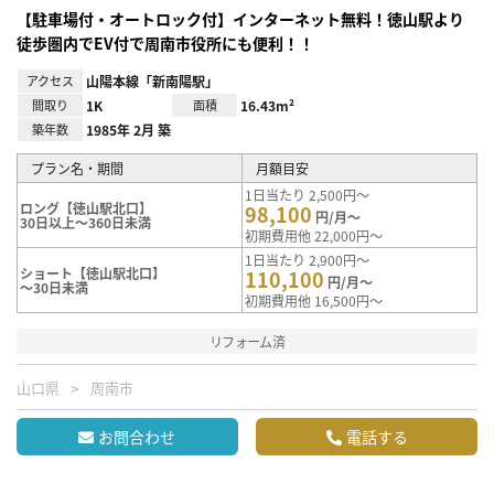
【駐車場付・オートロック付】インターネット無料！徳山駅より
徒歩圏内でEV付で周南市役所にも便利！！
アクセス
山陽本線「新南陽駅」
間取り
1K
面積
16.43m²
築年数
1985年 2月 築
プラン名・期間
月額目安
1日当たり 2,500円～
ロング【徳山駅北口】
98,100
円/月～
30日以上～360日未満
初期費用他 22,000円～
1日当たり 2,900円～
ショート【徳山駅北口】
110,100
円/月～
～30日未満
初期費用他 16,500円～
リフォーム済
山口県
周南市
お問合わせ
電話する