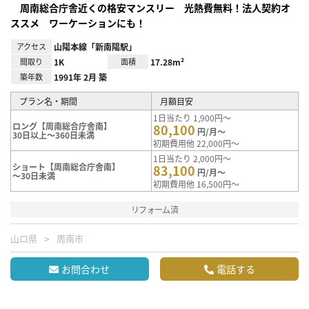
周南総合庁舎近くの格安マンスリー 光熱費無料！法人契約オ
ススメ ワーケーションにも！
アクセス
山陽本線「新南陽駅」
間取り
1K
面積
17.28m²
築年数
1991年 2月 築
プラン名・期間
月額目安
1日当たり 1,900円～
ロング【周南総合庁舎南】
80,100
円/月～
30日以上～360日未満
初期費用他 22,000円～
1日当たり 2,000円～
ショート【周南総合庁舎南】
83,100
円/月～
～30日未満
初期費用他 16,500円～
リフォーム済
山口県
周南市
お問合わせ
電話する