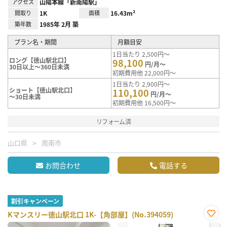
アクセス
山陽本線「新南陽駅」
間取り
1K
面積
16.43m²
築年数
1985年 2月 築
プラン名・期間
月額目安
1日当たり 2,500円～
ロング【徳山駅北口】
98,100
円/月～
30日以上～360日未満
初期費用他 22,000円～
1日当たり 2,900円～
ショート【徳山駅北口】
110,100
円/月～
～30日未満
初期費用他 16,500円～
リフォーム済
山口県
周南市
お問合わせ
電話する
割引キャンペーン
Kマンスリー徳山駅北口 1K-【角部屋】(No.394059)
お気