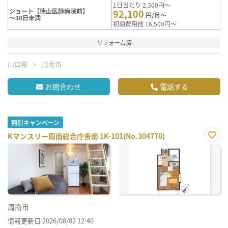
1日当たり 2,300円～
ショート【徳山医師病院前】
92,100
円/月～
～30日未満
初期費用他 16,500円～
リフォーム済
山口県
周南市
お問合わせ
電話する
割引キャンペーン
Kマンスリー周南総合庁舎南 1K-101(No.304770)
お気
に入
り登
録
周南市
情報更新日 2026/08/02 12:40