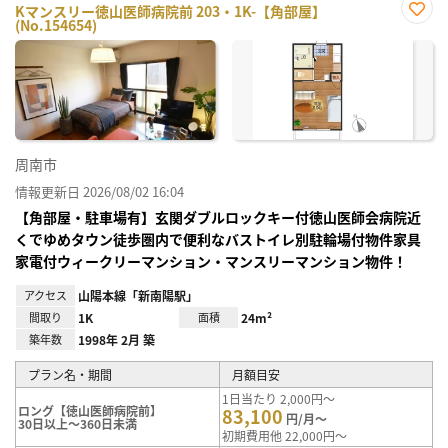
Kマンスリー徳山医師病院前 203・1K-【角部屋】
(No.154654)
お気
に入
り登
録
周南市
情報更新日 2026/08/02 16:04
【角部屋・駐車場有】玄関ダブルロックキー付徳山医師会病院近
くでゆめタウン徒歩圏内で便利なバストイレ別駐輪場付物件家具
家電付ウィークリーマンション・マンスリーマンション物件！
アクセス
山陽本線「新南陽駅」
間取り
1K
面積
24m²
築年数
1998年 2月 築
プラン名・期間
月額目安
1日当たり 2,000円～
ロング【徳山医師病院前】
83,100
円/月～
30日以上～360日未満
初期費用他 22,000円～