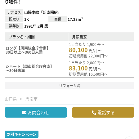
り物件！
アクセス
山陽本線「新南陽駅」
間取り
1K
面積
17.28m²
築年数
1991年 2月 築
プラン名・期間
月額目安
1日当たり 1,900円～
ロング【周南総合庁舎南】
80,100
円/月～
30日以上～360日未満
初期費用他 22,000円～
1日当たり 2,000円～
ショート【周南総合庁舎南】
83,100
円/月～
～30日未満
初期費用他 16,500円～
リフォーム済
山口県
周南市
お問合わせ
電話する
割引キャンペーン