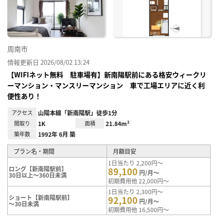
り登
録
周南市
情報更新日 2026/08/02 13:24
【WIFIネット無料 駐車場有】新南陽駅前にある格安ウィークリ
ーマンション・マンスリーマンション 車で工場エリアに近く利
便性あり！
アクセス
山陽本線「新南陽駅」徒歩1分
間取り
1K
面積
21.84m²
築年数
1992年 6月 築
プラン名・期間
月額目安
1日当たり 2,200円～
ロング【新南陽駅前】
89,100
円/月～
30日以上～360日未満
初期費用他 22,000円～
1日当たり 2,300円～
ショート【新南陽駅前】
92,100
円/月～
～30日未満
初期費用他 16,500円～