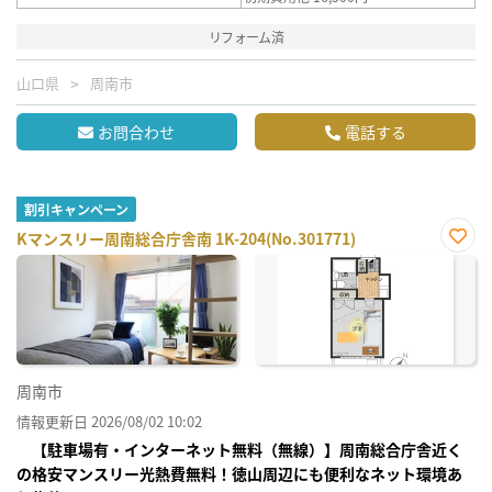
リフォーム済
山口県
周南市
お問合わせ
電話する
割引キャンペーン
Kマンスリー周南総合庁舎南 1K-204(No.301771)
お気
に入
り登
録
周南市
情報更新日 2026/08/02 10:02
【駐車場有・インターネット無料（無線）】周南総合庁舎近く
の格安マンスリー光熱費無料！徳山周辺にも便利なネット環境あ