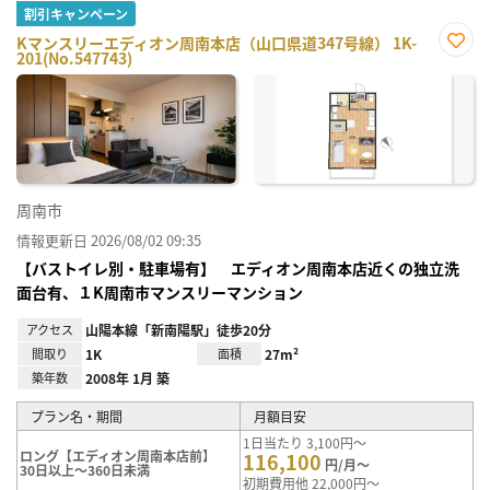
割引キャンペーン
Kマンスリーエディオン周南本店（山口県道347号線） 1K-
201(No.547743)
お気
に入
り登
録
周南市
情報更新日 2026/08/02 09:35
【バストイレ別・駐車場有】 エディオン周南本店近くの独立洗
面台有、１K周南市マンスリーマンション
アクセス
山陽本線「新南陽駅」徒歩20分
間取り
1K
面積
27m²
築年数
2008年 1月 築
プラン名・期間
月額目安
1日当たり 3,100円～
ロング【エディオン周南本店前】
116,100
円/月～
30日以上～360日未満
初期費用他 22,000円～