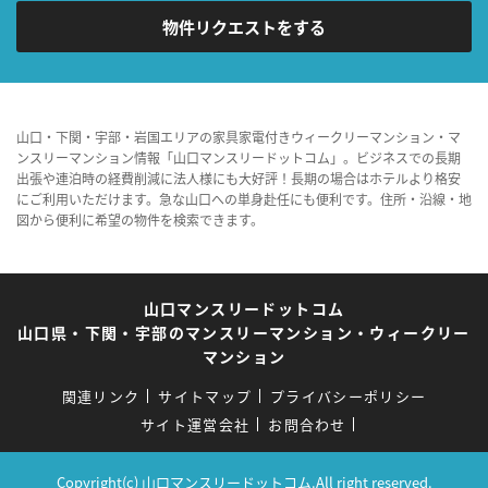
物件リクエストをする
山口・下関・宇部・岩国エリアの家具家電付きウィークリーマンション・マ
ンスリーマンション情報「山口マンスリードットコム」。ビジネスでの長期
出張や連泊時の経費削減に法人様にも大好評！長期の場合はホテルより格安
にご利用いただけます。急な山口への単身赴任にも便利です。住所・沿線・地
図から便利に希望の物件を検索できます。
山口マンスリードットコム
山口県・下関・宇部のマンスリーマンション・ウィークリー
マンション
関連リンク
サイトマップ
プライバシーポリシー
サイト運営会社
お問合わせ
Copyright(c) 山口マンスリードットコム.All right reserved.