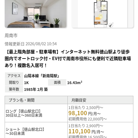
に入
り登
録
周南市
情報更新日 2026/08/02 10:54
【最上階角部屋・駐車場有】インターネット無料徳山駅より徒歩
圏内でオートロック付・EV付で周南市役所にも便利で近隣駐車場
あり！複数名入居可！
アクセス
山陽本線「新南陽駅」
間取り
1K
面積
16.43m²
築年数
1985年 2月 築
プラン名・期間
月額目安
1日当たり 2,500円～
ロング【徳山駅北口】
98,100
円/月～
30日以上～360日未満
初期費用他 22,000円～
1日当たり 2,900円～
ショート【徳山駅北口】
110,100
円/月～
～30日未満
初期費用他 16,500円～