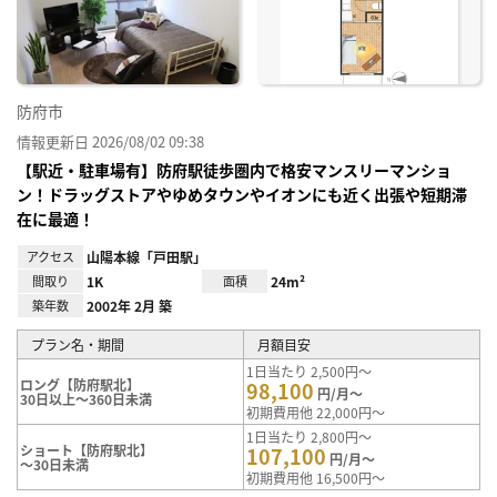
り登
録
防府市
情報更新日 2026/08/02 09:38
【駅近・駐車場有】防府駅徒歩圏内で格安マンスリーマンショ
ン！ドラッグストアやゆめタウンやイオンにも近く出張や短期滞
在に最適！
アクセス
山陽本線「戸田駅」
間取り
1K
面積
24m²
築年数
2002年 2月 築
プラン名・期間
月額目安
1日当たり 2,500円～
ロング【防府駅北】
98,100
円/月～
30日以上～360日未満
初期費用他 22,000円～
1日当たり 2,800円～
ショート【防府駅北】
107,100
円/月～
～30日未満
初期費用他 16,500円～