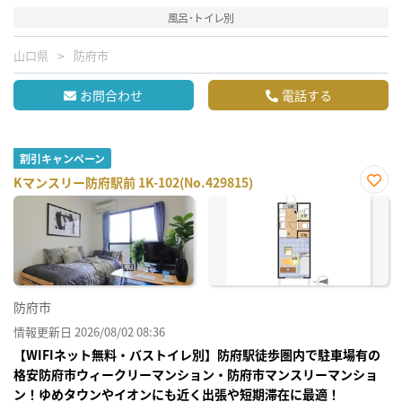
風呂･トイレ別
山口県
防府市
お問合わせ
電話する
割引キャンペーン
Kマンスリー防府駅前 1K-102(No.429815)
お気
に入
り登
録
防府市
情報更新日 2026/08/02 08:36
【WIFIネット無料・バストイレ別】防府駅徒歩圏内で駐車場有の
格安防府市ウィークリーマンション・防府市マンスリーマンショ
ン！ゆめタウンやイオンにも近く出張や短期滞在に最適！