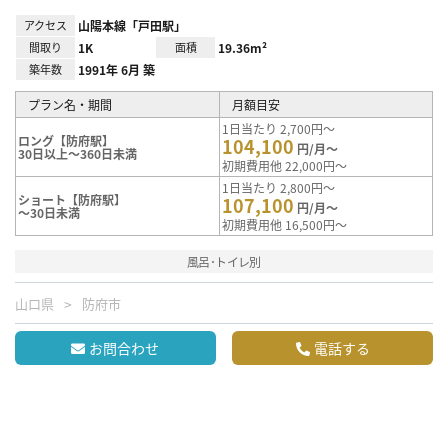
アクセス
山陽本線「戸田駅」
間取り
1K
面積
19.36m²
築年数
1991年 6月 築
プラン名・期間
月額目安
1日当たり 2,700円～
ロング【防府駅】
104,100
円/月～
30日以上～360日未満
初期費用他 22,000円～
1日当たり 2,800円～
ショート【防府駅】
107,100
円/月～
～30日未満
初期費用他 16,500円～
風呂･トイレ別
山口県
防府市
お問合わせ
電話する