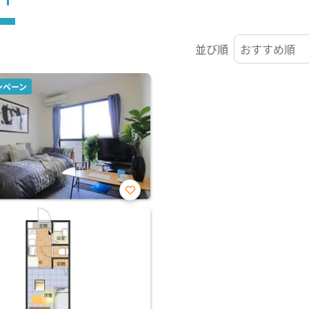
並び順
ンペーン
お気
に入
り登
録