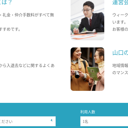
とは？
運営
・礼金・仲介手数料がすべて無
ウィー
います
すすめです。
お客様
山口
から入退去などに関するよくあ
地域情
のマン
利用人数