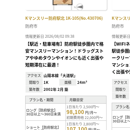
Kマンスリー防府駅北 1K-105(No.430706)
Kマンスリー
防府市
防府市
情報更新日 2026/08/02 09:38
情報更新日 20
【駅近・駐車場有】防府駅徒歩圏内で格
【WIF
安マンスリーマンション！ドラッグスト
駅徒歩圏
アやゆめタウンやイオンにも近く出張や
ークリー
短期滞在に最適！
マンショ
く出張や
山陽本線「大道駅」
アクセス
1K
24m²
間取り
面積
アクセス
2002年 2月 築
築年数
間取り
築年数
プラン名・期間
月額目安
1日当たり 2,500円～
プラン名
ロング【防府駅北】
98,100
円/月～
30日以上～360日未満
ロング【
初期費用他 22,000円～
30日以上～
1日当たり 2,800円～
ショート【防府駅北】
107,100
円/月～