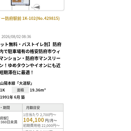
防府駅前 1K-102(No.429815)
26/08/02 08:36
Iネット無料・バストイレ別】防府
内で駐車場有の格安防府市ウィ
マンション・防府市マンスリー
ン！ゆめタウンやイオンにも近
短期滞在に最適！
山陽本線「大道駅」
1K
19.36m²
面積
1991年 6月 築
・期間
月額目安
1日当たり 2,700円～
防府駅】
104,100
円/月～
360日未満
初期費用他 22,000円～