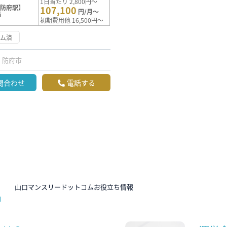
1日当たり 2,800円～
【防府駅】
107,100
円/月～
満
初期費用他 16,500円～
ーム済
防府市
問合わせ
電話する
N
山口マンスリードットコムお役立ち情報