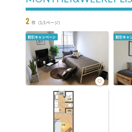
2
件（1/1ページ）
割引キャンペーン
割引キャ
お気
に入
り登
録