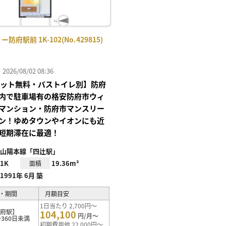
防府駅前 1K-102(No.429815)
26/08/02 08:36
Iネット無料・バストイレ別】防府
内で駐車場有の格安防府市ウィ
マンション・防府市マンスリー
ン！ゆめタウンやイオンにも近
短期滞在に最適！
山陽本線「四辻駅」
1K
19.36m²
面積
1991年 6月 築
・期間
月額目安
1日当たり 2,700円～
防府駅】
104,100
円/月～
360日未満
初期費用他 22,000円～