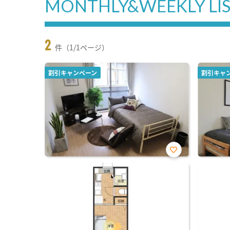
MONTHLY&WEEKLY LI
2
件（1/1ページ）
割引キャンペーン
割引キャ
お気
に入
り登
録