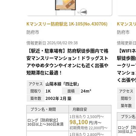
Kマンスリー防府駅北 1K-105(No.430706)
Kマンスリー
防府市
防府市
情報更新日 2026/08/02 09:38
情報更新日 20
【駅近・駐車場有】防府駅徒歩圏内で格
【WIF
安マンスリーマンション！ドラッグスト
駅徒歩圏
アやゆめタウンやイオンにも近く出張や
ークリー
短期滞在に最適！
マンショ
く出張や
山陽本線「四辻駅」
アクセス
1K
24m²
間取り
面積
アクセス
2002年 2月 築
築年数
間取り
築年数
プラン名・期間
月額目安
1日当たり 2,500円～
プラン名
ロング【防府駅北】
98,100
円/月～
30日以上～360日未満
ロング【
初期費用他 22,000円～
30日以上～
1日当たり 2,800円～