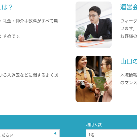
とは？
運営
・礼金・仲介手数料がすべて無
ウィー
います
すすめです。
お客様
山口
から入退去などに関するよくあ
地域情
のマン
利用人数