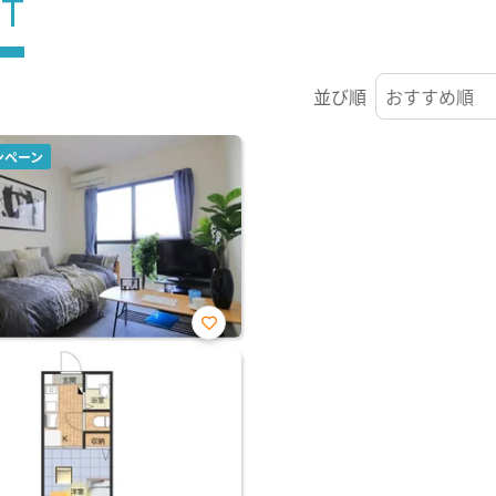
ST
並び順
ンペーン
お気
に入
り登
録