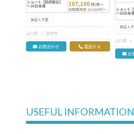
ショート【防府駅北】
107,100
円/月～
～30日未満
ショート
初期費用他 16,500円～
～30日未
保証人不要
保証人
山口県
防府市
山口県
お問合わせ
電話する
お
USEFUL INFORMATIO