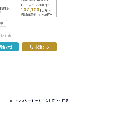
1日当たり 2,800円～
【防府駅】
107,100
円/月～
満
初期費用他 16,500円～
不要
防府市
問合わせ
電話する
N
山口マンスリードットコムお役立ち情報