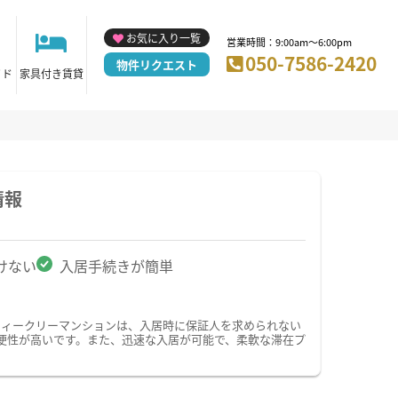
お気に入り一覧
営業時間：9:00am～6:00pm
050-7586-2420
物件リクエスト
イド
家具付き賃貸
情報
けない
入居手続きが簡単
ウィークリーマンションは、入居時に保証人を求められない
便性が高いです。また、迅速な入居が可能で、柔軟な滞在プ