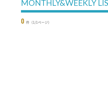
MONTHLY&WEEKLY LI
0
件（1/1ページ）