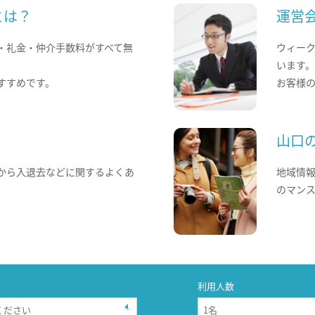
とは？
運営
・礼金・仲介手数料がすべて無
ウィー
います
すすめです。
お客様
山口
から入退去などに関するよくあ
地域情
のマン
利用人数