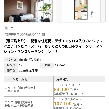
に入
り登
録
山口市
情報更新日 2026/08/02 15:45
【駐車場あり】 閑静な住宅街にデザインクロス入りのオシャレ
洋室♪コンビニ・スーパーもすぐ近くの山口市ウィークリーマン
ション・マンスリーマンション！！
アクセス
山口線「矢原駅」
間取り
1K
面積
17.6m²
築年数
1989年 3月 築
プラン名・期間
月額目安
1日当たり 2,000円～
ショート【山口大学南】
83,100
円/月～
～30日未満
初期費用他 16,500円～
1日当たり 2,800円～
ロング【山口大学南】
107,100
円/月～
30日以上～360日未満
初期費用他 22,000円～