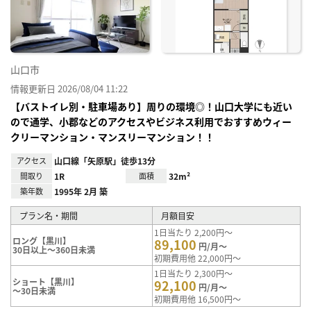
り登
録
山口市
情報更新日 2026/08/04 11:22
【バストイレ別・駐車場あり】周りの環境◎！山口大学にも近い
ので通学、小郡などのアクセスやビジネス利用でおすすめウィー
クリーマンション・マンスリーマンション！！
アクセス
山口線「矢原駅」徒歩13分
間取り
1R
面積
32m²
築年数
1995年 2月 築
プラン名・期間
月額目安
1日当たり 2,200円～
ロング【黒川】
89,100
円/月～
30日以上～360日未満
初期費用他 22,000円～
1日当たり 2,300円～
ショート【黒川】
92,100
円/月～
～30日未満
初期費用他 16,500円～