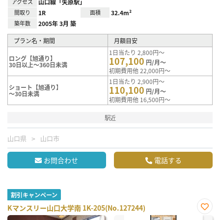
アクセス
山口線「矢原駅」
間取り
1R
面積
32.4m²
築年数
2005年 3月 築
プラン名・期間
月額目安
1日当たり 2,800円～
ロング【旭通り】
107,100
円/月～
30日以上～360日未満
初期費用他 22,000円～
1日当たり 2,900円～
ショート【旭通り】
110,100
円/月～
～30日未満
初期費用他 16,500円～
駅近
山口県
山口市
お問合わせ
電話する
割引キャンペーン
Kマンスリー山口大学南 1K-205(No.127244)
お気