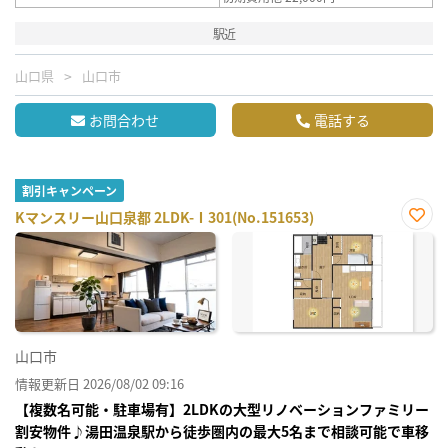
駅近
山口県
山口市
お問合わせ
電話する
割引キャンペーン
Kマンスリー山口泉都 2LDK-Ⅰ301(No.151653)
お気
に入
り登
録
山口市
情報更新日 2026/08/02 09:16
【複数名可能・駐車場有】2LDKの大型リノベーションファミリー
割安物件♪湯田温泉駅から徒歩圏内の最大5名まで相談可能で車移