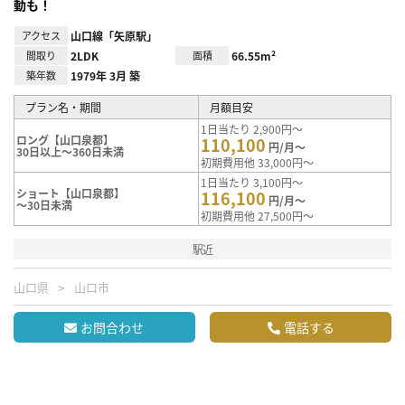
動も！
アクセス
山口線「矢原駅」
間取り
2LDK
面積
66.55m²
築年数
1979年 3月 築
プラン名・期間
月額目安
1日当たり 2,900円～
ロング【山口泉都】
110,100
円/月～
30日以上～360日未満
初期費用他 33,000円～
1日当たり 3,100円～
ショート【山口泉都】
116,100
円/月～
～30日未満
初期費用他 27,500円～
駅近
山口県
山口市
お問合わせ
電話する