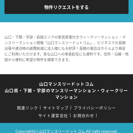
物件リクエストをする
山口・下関・宇部・岩国エリアの家具家電付きウィークリーマンション・マ
ンスリーマンション情報「山口マンスリードットコム」。ビジネスでの長期
出張や連泊時の経費削減に法人様にも大好評！長期の場合はホテルより格安
にご利用いただけます。急な山口への単身赴任にも便利です。住所・沿線・地
図から便利に希望の物件を検索できます。
山口マンスリードットコム
山口県・下関・宇部のマンスリーマンション・ウィークリー
マンション
関連リンク
サイトマップ
プライバシーポリシー
サイト運営会社
お問合わせ
Copyright(c) 山口マンスリードットコム.All right reserved.