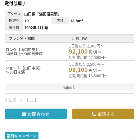
電付部屋♪
アクセス
山口線「湯田温泉駅」
間取り
1R
面積
18.8m²
築年数
1992年 1月 築
プラン名・期間
月額目安
1日当たり 2,300円～
ロング【山口中央】
92,100
円/月～
30日以上～360日未満
初期費用他 22,000円～
1日当たり 2,500円～
ショート【山口中央】
98,100
円/月～
～30日未満
初期費用他 16,500円～
wifiあり
山口県
山口市
お問合わせ
電話する
割引キャンペーン