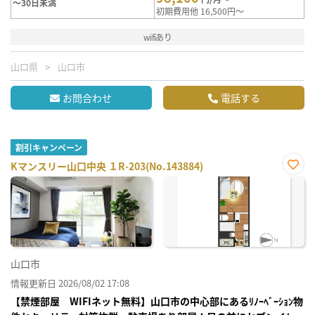
～30日未満
初期費用他 16,500円～
wifiあり
山口県
山口市
お問合わせ
電話する
割引キャンペーン
Kマンスリー山口中央 １R-203(No.143884)
お気
に入
り登
録
山口市
情報更新日 2026/08/02 17:08
【禁煙部屋 WIFIネット無料】山口市の中心部にあるﾘﾉｰﾍﾞｰｼｮﾝ物