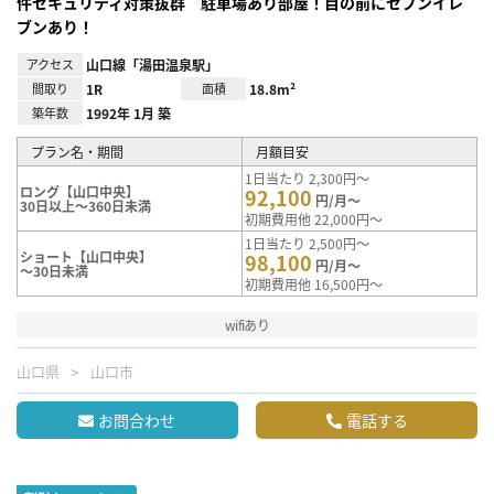
件セキュリティ対策抜群 駐車場あり部屋！目の前にセブンイレ
ブンあり！
アクセス
山口線「湯田温泉駅」
間取り
1R
面積
18.8m²
築年数
1992年 1月 築
プラン名・期間
月額目安
1日当たり 2,300円～
ロング【山口中央】
92,100
円/月～
30日以上～360日未満
初期費用他 22,000円～
1日当たり 2,500円～
ショート【山口中央】
98,100
円/月～
～30日未満
初期費用他 16,500円～
wifiあり
山口県
山口市
お問合わせ
電話する