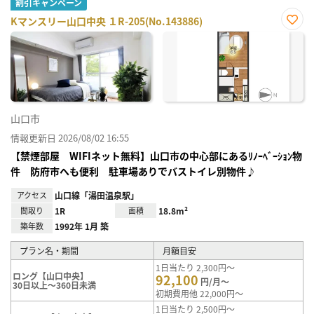
割引キャンペーン
Kマンスリー山口中央 １R-205(No.143886)
お気
に入
り登
録
山口市
情報更新日 2026/08/02 16:55
【禁煙部屋 WIFIネット無料】山口市の中心部にあるﾘﾉｰﾍﾞｰｼｮﾝ物
件 防府市へも便利 駐車場ありでバストイレ別物件♪
アクセス
山口線「湯田温泉駅」
間取り
1R
面積
18.8m²
築年数
1992年 1月 築
プラン名・期間
月額目安
1日当たり 2,300円～
ロング【山口中央】
92,100
円/月～
30日以上～360日未満
初期費用他 22,000円～
1日当たり 2,500円～