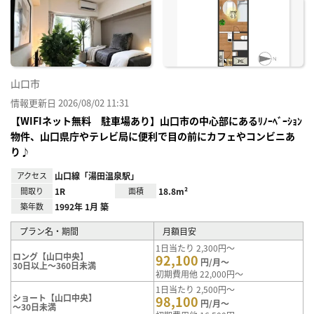
お気
に入
り登
録
山口市
情報更新日 2026/08/02 11:31
【WIFIネット無料 駐車場あり】山口市の中心部にあるﾘﾉｰﾍﾞｰｼｮﾝ
物件、山口県庁やテレビ局に便利で目の前にカフェやコンビニあ
り♪
アクセス
山口線「湯田温泉駅」
間取り
1R
面積
18.8m²
築年数
1992年 1月 築
プラン名・期間
月額目安
1日当たり 2,300円～
ロング【山口中央】
92,100
円/月～
30日以上～360日未満
初期費用他 22,000円～
1日当たり 2,500円～
ショート【山口中央】
98,100
円/月～
～30日未満