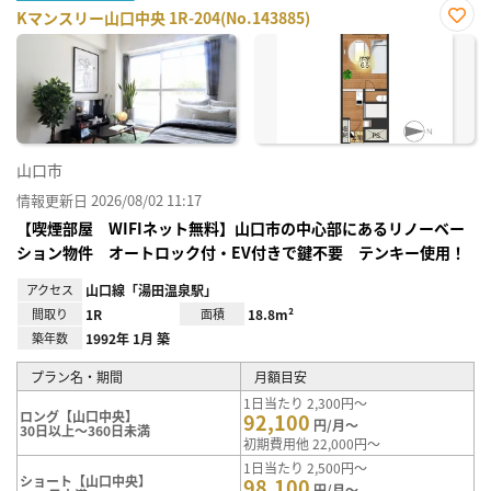
Kマンスリー山口中央 1R-204(No.143885)
お気
に入
り登
録
山口市
情報更新日 2026/08/02 11:17
【喫煙部屋 WIFIネット無料】山口市の中心部にあるリノーベー
ション物件 オートロック付・EV付きで鍵不要 テンキー使用！
アクセス
山口線「湯田温泉駅」
間取り
1R
面積
18.8m²
築年数
1992年 1月 築
プラン名・期間
月額目安
1日当たり 2,300円～
ロング【山口中央】
92,100
円/月～
30日以上～360日未満
初期費用他 22,000円～
1日当たり 2,500円～
ショート【山口中央】
98,100
円/月～