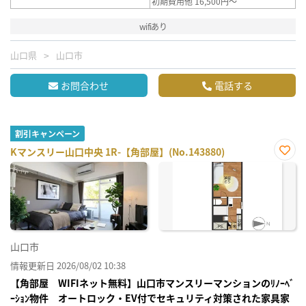
初期費用他 16,500円～
wifiあり
山口県
山口市
お問合わせ
電話する
割引キャンペーン
Kマンスリー山口中央 1R-【角部屋】(No.143880)
お気
に入
り登
録
山口市
情報更新日 2026/08/02 10:38
【角部屋 WIFIネット無料】山口市マンスリーマンションのﾘﾉｰﾍﾞ
ｰｼｮﾝ物件 オートロック・EV付でセキュリティ対策された家具家