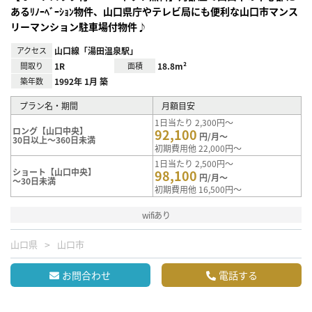
あるﾘﾉｰﾍﾞｰｼｮﾝ物件、山口県庁やテレビ局にも便利な山口市マンス
リーマンション駐車場付物件♪
アクセス
山口線「湯田温泉駅」
間取り
1R
面積
18.8m²
築年数
1992年 1月 築
プラン名・期間
月額目安
1日当たり 2,300円～
ロング【山口中央】
92,100
円/月～
30日以上～360日未満
初期費用他 22,000円～
1日当たり 2,500円～
ショート【山口中央】
98,100
円/月～
～30日未満
初期費用他 16,500円～
wifiあり
山口県
山口市
お問合わせ
電話する