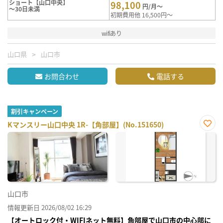
ショート【山口中央】
98,100
円/月～
～30日未満
初期費用他 16,500円～
wifiあり
山口県
山口市
お問合わせ
電話する
割引キャンペーン
Kマンスリー山口中央 1R-【角部屋】(No.151650)
お気
に入
り登
録
山口市
情報更新日 2026/08/02 16:29
【オートロック付・WIFIネット無料】角部屋で山口市の中心部に