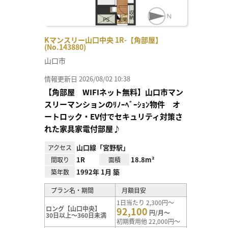
Kマンスリー山口中央 1R-【角部屋】
(No.143880)
山口市
情報更新日 2026/08/02 10:38
【角部屋 WIFIネット無料】山口市マン
スリーマンションのﾘﾉｰﾍﾞｰｼｮﾝ物件 オ
ートロック・EV付でセキュリティ対策さ
れた家具家電付部屋♪
山口線「宮野駅」
アクセス
1R
18.8m²
間取り
面積
1992年 1月 築
築年数
プラン名・期間
月額目安
1日当たり 2,300円～
ロング【山口中央】
92,100
円/月～
30日以上～360日未満
初期費用他 22,000円～