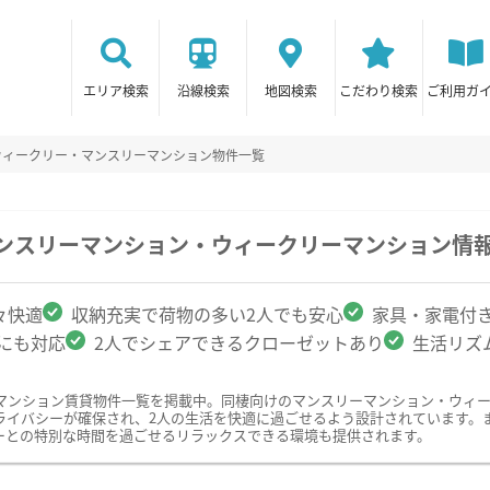
エリア検索
沿線検索
地図検索
こだわり検索
ご利用ガ
ウィークリー・マンスリーマンション物件一覧
マンスリーマンション・ウィークリーマンション情
々快適
収納充実で荷物の多い2人でも安心
家具・家電付
クにも対応
2人でシェアできるクローゼットあり
生活リズ
マンション賃貸物件一覧を掲載中。同棲向けのマンスリーマンション・ウィ
ライバシーが確保され、2人の生活を快適に過ごせるよう設計されています。
ーとの特別な時間を過ごせるリラックスできる環境も提供されます。