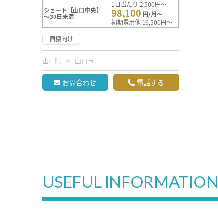
1日当たり 2,500円～
ショート【山口中央】
98,100
円/月～
～30日未満
初期費用他 16,500円～
同棲向け
山口県
山口市
お問合わせ
電話する
USEFUL INFORMATIO