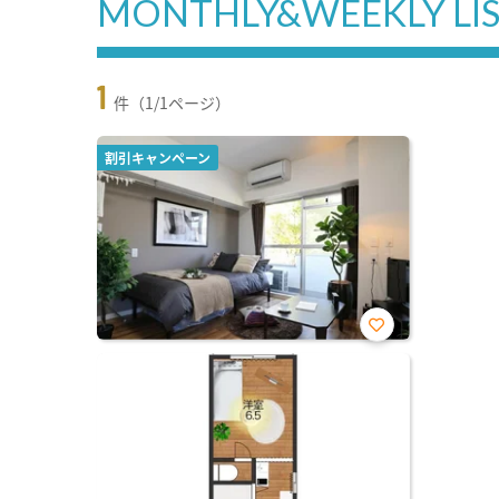
MONTHLY&WEEKLY LI
1
件（1/1ページ）
割引キャンペーン
お気
に入
り登
録