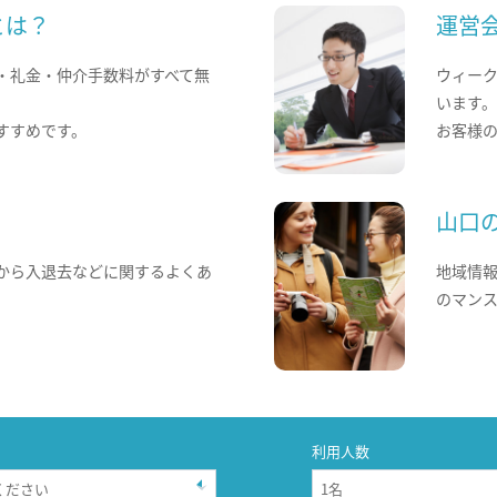
とは？
運営
・礼金・仲介手数料がすべて無
ウィー
います
すすめです。
お客様
山口
から入退去などに関するよくあ
地域情
のマン
利用人数