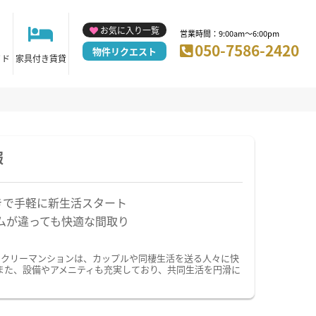
お気に入り一覧
営業時間：9:00am～6:00pm
050-7586-2420
物件リクエスト
イド
家具付き賃貸
報
きで手軽に新生活スタート
ムが違っても快適な間取り
ークリーマンションは、カップルや同棲生活を送る人々に快
また、設備やアメニティも充実しており、共同生活を円滑に