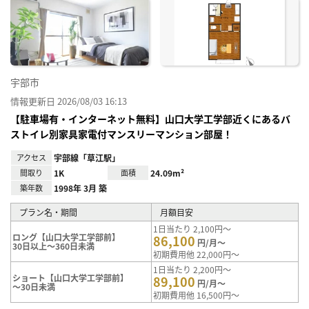
お気
に入
り登
録
宇部市
情報更新日 2026/08/03 16:13
【駐車場有・インターネット無料】山口大学工学部近くにあるバ
ストイレ別家具家電付マンスリーマンション部屋！
アクセス
宇部線「草江駅」
間取り
1K
面積
24.09m²
築年数
1998年 3月 築
プラン名・期間
月額目安
1日当たり 2,100円～
ロング【山口大学工学部前】
86,100
円/月～
30日以上～360日未満
初期費用他 22,000円～
1日当たり 2,200円～
ショート【山口大学工学部前】
89,100
円/月～
～30日未満
初期費用他 16,500円～