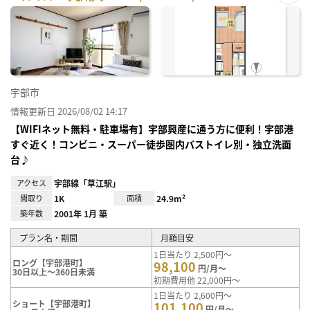
お気
に入
り登
録
宇部市
情報更新日 2026/08/02 14:17
【WIFIネット無料・駐車場有】宇部興産に通う方に便利！宇部港
すぐ近く！コンビニ・スーパー徒歩圏内バストイレ別・独立洗面
台♪
アクセス
宇部線「草江駅」
間取り
1K
面積
24.9m²
築年数
2001年 1月 築
プラン名・期間
月額目安
1日当たり 2,500円～
ロング【宇部港町】
98,100
円/月～
30日以上～360日未満
初期費用他 22,000円～
1日当たり 2,600円～
ショート【宇部港町】
101,100
円/月～