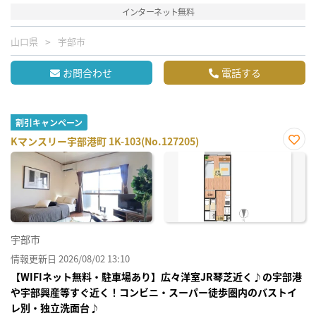
インターネット無料
山口県
宇部市
お問合わせ
電話する
割引キャンペーン
Kマンスリー宇部港町 1K-103(No.127205)
お気
に入
り登
録
宇部市
情報更新日 2026/08/02 13:10
【WIFIネット無料・駐車場あり】広々洋室JR琴芝近く♪の宇部港
や宇部興産等すぐ近く！コンビニ・スーパー徒歩圏内のバストイ
レ別・独立洗面台♪