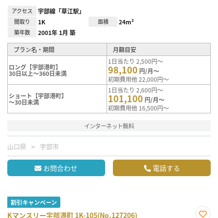
アクセス
宇部線「草江駅」
間取り
1K
面積
24m²
築年数
2001年 1月 築
プラン名・期間
月額目安
1日当たり 2,500円～
ロング【宇部港町】
98,100
円/月～
30日以上～360日未満
初期費用他 22,000円～
1日当たり 2,600円～
ショート【宇部港町】
101,100
円/月～
～30日未満
初期費用他 16,500円～
インターネット無料
山口県
宇部市
お問合わせ
電話する
割引キャンペーン
Kマンスリー宇部港町 1K-105(No.127206)