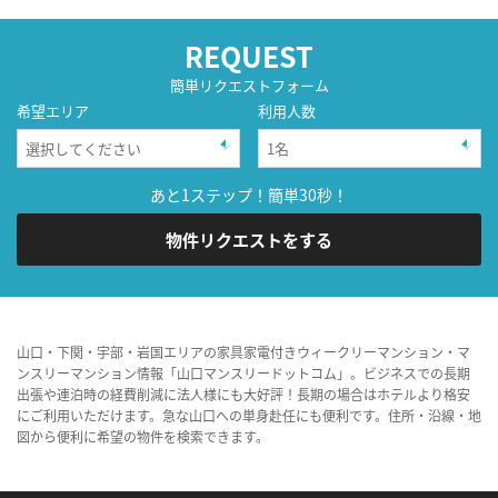
REQUEST
簡単リクエストフォーム
希望エリア
利用人数
あと1ステップ！簡単30秒！
物件リクエストをする
山口・下関・宇部・岩国エリアの家具家電付きウィークリーマンション・マ
ンスリーマンション情報「山口マンスリードットコム」。ビジネスでの長期
出張や連泊時の経費削減に法人様にも大好評！長期の場合はホテルより格安
にご利用いただけます。急な山口への単身赴任にも便利です。住所・沿線・地
図から便利に希望の物件を検索できます。