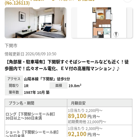
(No.126113)
お気
に入
り登
録
下関市
情報更新日 2026/08/09 10:50
【角部屋・駐車場有】下関駅すぐそばシーモールなども近く！徒
歩圏内で！広々オール電化、ＥＶ付の高層階マンション♪♪
アクセス
山陽本線「下関駅」徒歩5分
間取り
1R
面積
19.8m²
築年数
1987年 10月 築
プラン名・期間
月額目安
1日当たり 2,200円～
ロング【下関駅シーモール前】
89,100
円/月～
30日以上～360日未満
初期費用他 22,000円～
1日当たり 2,300円～
ショート【下関駅シーモール前】
92,100
円/月～
～30日未満