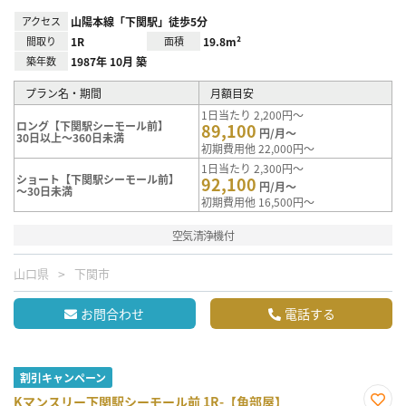
アクセス
山陽本線「下関駅」徒歩5分
間取り
1R
面積
19.8m²
築年数
1987年 10月 築
プラン名・期間
月額目安
1日当たり 2,200円～
ロング【下関駅シーモール前】
89,100
円/月～
30日以上～360日未満
初期費用他 22,000円～
1日当たり 2,300円～
ショート【下関駅シーモール前】
92,100
円/月～
～30日未満
初期費用他 16,500円～
空気清浄機付
山口県
下関市
お問合わせ
電話する
割引キャンペーン
Kマンスリー下関駅シーモール前 1R-【角部屋】