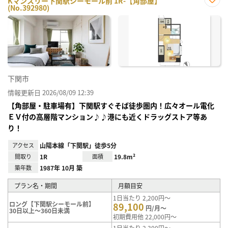
Kマンスリー下関駅シーモール前 1R-【角部屋】
(No.392980)
お気
に入
り登
録
下関市
情報更新日 2026/08/09 12:39
【角部屋・駐車場有】下関駅すぐそば徒歩圏内！広々オール電化
ＥＶ付の高層階マンション♪♪港にも近くドラッグストア等あ
り！
アクセス
山陽本線「下関駅」徒歩5分
間取り
1R
面積
19.8m²
築年数
1987年 10月 築
プラン名・期間
月額目安
1日当たり 2,200円～
ロング【下関駅シーモール前】
89,100
円/月～
30日以上～360日未満
初期費用他 22,000円～
1日当たり 2,300円～