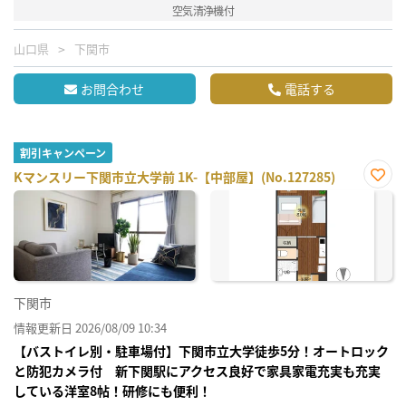
空気清浄機付
山口県
下関市
お問合わせ
電話する
割引キャンペーン
Kマンスリー下関市立大学前 1K-【中部屋】(No.127285)
お気
に入
り登
録
下関市
情報更新日 2026/08/09 10:34
【バストイレ別・駐車場付】下関市立大学徒歩5分！オートロック
と防犯カメラ付 新下関駅にアクセス良好で家具家電充実も充実
している洋室8帖！研修にも便利！