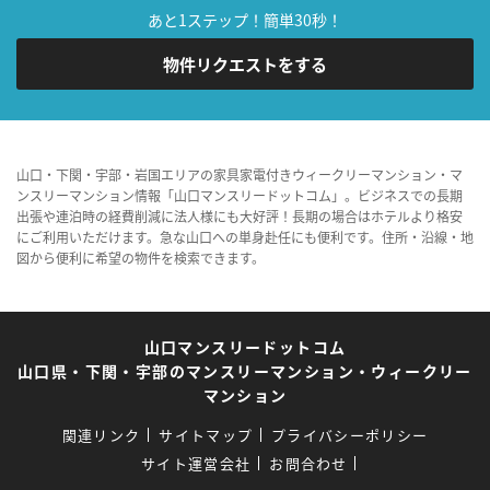
あと1ステップ！簡単30秒！
物件リクエストをする
山口・下関・宇部・岩国エリアの家具家電付きウィークリーマンション・マ
ンスリーマンション情報「山口マンスリードットコム」。ビジネスでの長期
出張や連泊時の経費削減に法人様にも大好評！長期の場合はホテルより格安
にご利用いただけます。急な山口への単身赴任にも便利です。住所・沿線・地
図から便利に希望の物件を検索できます。
山口マンスリードットコム
山口県・下関・宇部のマンスリーマンション・ウィークリー
マンション
関連リンク
サイトマップ
プライバシーポリシー
サイト運営会社
お問合わせ