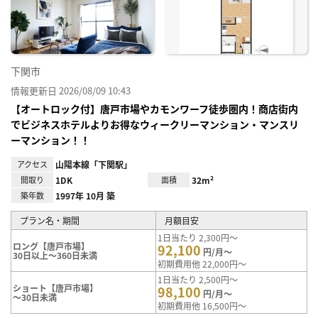
り登
録
下関市
情報更新日 2026/08/09 10:43
【オートロック付】唐戸市場やカモンワーフ徒歩圏内！商店街内
でビジネスホテルよりお得なウィークリーマンション・マンスリ
ーマンション！！
アクセス
山陽本線「下関駅」
間取り
1DK
面積
32m²
築年数
1997年 10月 築
プラン名・期間
月額目安
1日当たり 2,300円～
ロング【唐戸市場】
92,100
円/月～
30日以上～360日未満
初期費用他 22,000円～
1日当たり 2,500円～
ショート【唐戸市場】
98,100
円/月～
～30日未満
初期費用他 16,500円～