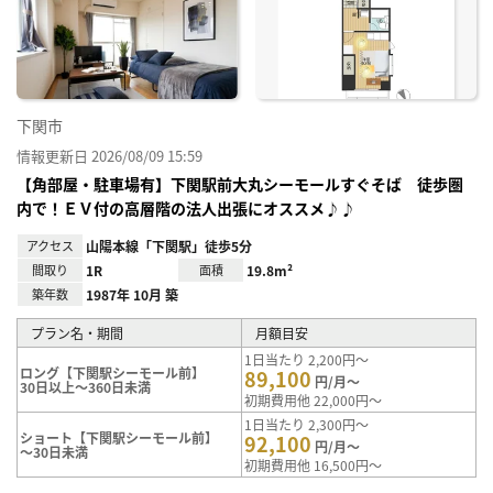
に入
り登
録
下関市
情報更新日 2026/08/09 15:59
【角部屋・駐車場有】下関駅前大丸シーモールすぐそば 徒歩圏
内で！ＥＶ付の高層階の法人出張にオススメ♪♪
アクセス
山陽本線「下関駅」徒歩5分
間取り
1R
面積
19.8m²
築年数
1987年 10月 築
プラン名・期間
月額目安
1日当たり 2,200円～
ロング【下関駅シーモール前】
89,100
円/月～
30日以上～360日未満
初期費用他 22,000円～
1日当たり 2,300円～
ショート【下関駅シーモール前】
92,100
円/月～
～30日未満
初期費用他 16,500円～