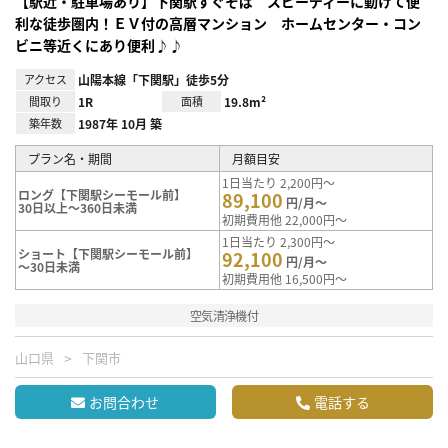
【駅近・駐車場あり】下関駅すぐそば スピーディーに動けて便
利な徒歩圏内！ＥＶ付の高層マンション ホームセンター・コン
ビニ等近くにあり便利♪♪
アクセス
山陽本線「下関駅」徒歩5分
間取り
1R
面積
19.8m²
築年数
1987年 10月 築
プラン名・期間
月額目安
1日当たり 2,200円～
ロング【下関駅シーモール前】
89,100
円/月～
30日以上～360日未満
初期費用他 22,000円～
1日当たり 2,300円～
ショート【下関駅シーモール前】
92,100
円/月～
～30日未満
初期費用他 16,500円～
空気清浄機付
山口県
下関市
お問合わせ
電話する