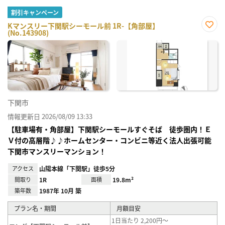
割引キャンペーン
Kマンスリー下関駅シーモール前 1R-【角部屋】
(No.143908)
お気
に入
り登
録
下関市
情報更新日 2026/08/09 13:33
【駐車場有・角部屋】下関駅シーモールすぐそば 徒歩圏内！Ｅ
Ｖ付の高層階♪♪ホームセンター・コンビニ等近く法人出張可能
下関市マンスリーマンション！
アクセス
山陽本線「下関駅」徒歩5分
間取り
1R
面積
19.8m²
築年数
1987年 10月 築
プラン名・期間
月額目安
1日当たり 2,200円～