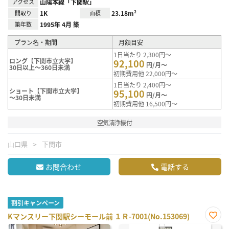
アクセス
山陽本線「下関駅」
間取り
1K
面積
23.18m²
築年数
1995年 4月 築
プラン名・期間
月額目安
1日当たり 2,300円～
ロング【下関市立大学】
92,100
円/月～
30日以上～360日未満
初期費用他 22,000円～
1日当たり 2,400円～
ショート【下関市立大学】
95,100
円/月～
～30日未満
初期費用他 16,500円～
空気清浄機付
山口県
下関市
お問合わせ
電話する
割引キャンペーン
Kマンスリー下関駅シーモール前 １Ｒ-7001(No.153069)
お気