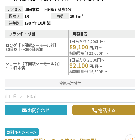
アクセス
山陽本線「下関駅」徒歩5分
間取り
1R
面積
19.8m²
築年数
1987年 10月 築
プラン名・期間
月額目安
1日当たり 2,200円～
ロング【下関駅シーモール前】
89,100
円/月～
30日以上～360日未満
初期費用他 22,000円～
1日当たり 2,300円～
ショート【下関駅シーモール前】
92,100
円/月～
～30日未満
初期費用他 16,500円～
空気清浄機付
山口県
下関市
お問合わせ
電話する
割引キャンペーン