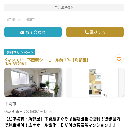
空気清浄機付
山口県
下関市
お問合わせ
電話する
割引キャンペーン
Kマンスリー下関駅シーモール前 1R-【角部屋】
(No.392981)
お気
に入
り登
録
下関市
情報更新日 2026/08/09 13:52
【駐車場有・角部屋】下関駅すぐそば長期出張に便利！徒歩圏内
で駐車場付！広々オール電化 ＥＶ付の高層階マンション♪♪