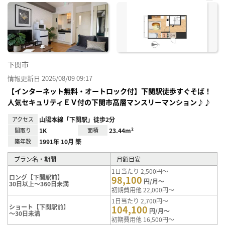
お気
に入
り登
録
下関市
情報更新日 2026/08/09 09:17
【インターネット無料・オートロック付】下関駅徒歩すぐそば！
人気セキュリティＥＶ付の下関市高層マンスリーマンション♪♪
アクセス
山陽本線「下関駅」徒歩2分
間取り
1K
面積
23.44m²
築年数
1991年 10月 築
プラン名・期間
月額目安
1日当たり 2,500円～
ロング【下関駅前】
98,100
円/月～
30日以上～360日未満
初期費用他 22,000円～
1日当たり 2,700円～
ショート【下関駅前】
104,100
円/月～
～30日未満
初期費用他 16,500円～