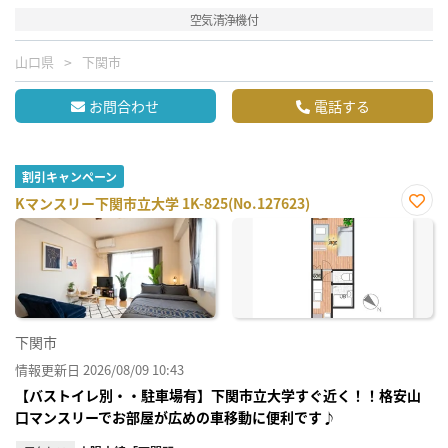
空気清浄機付
山口県
下関市
お問合わせ
電話する
割引キャンペーン
Kマンスリー下関市立大学 1K-825(No.127623)
お気
に入
り登
録
下関市
情報更新日 2026/08/09 10:43
【バストイレ別・・駐車場有】下関市立大学すぐ近く！！格安山
口マンスリーでお部屋が広めの車移動に便利です♪