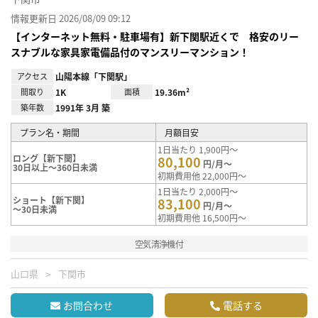
情報更新日 2026/08/09 09:12
【インターネット無料・駐車場有】新下関駅近くで 格安のリー
スナブルな家具家電備品付のマンスリーマンション！
アクセス
山陽本線「下関駅」
間取り
1K
面積
19.36m²
築年数
1991年 3月 築
プラン名・期間
月額目安
1日当たり 1,900円～
ロング【新下関】
80,100
円/月～
30日以上～360日未満
初期費用他 22,000円～
1日当たり 2,000円～
ショート【新下関】
83,100
円/月～
～30日未満
初期費用他 16,500円～
空気清浄機付
山口県
下関市
お問合わせ
電話する