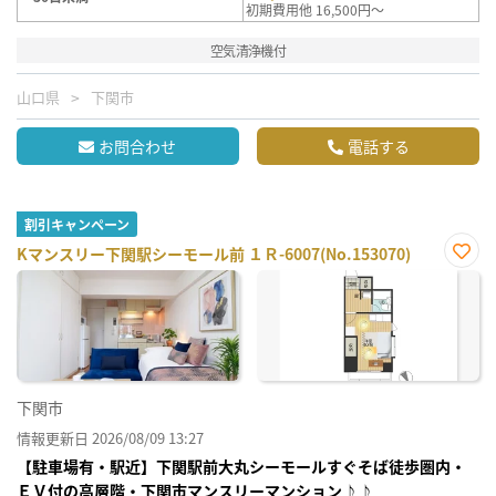
初期費用他 16,500円～
空気清浄機付
山口県
下関市
お問合わせ
電話する
割引キャンペーン
Kマンスリー下関駅シーモール前 １Ｒ-6007(No.153070)
お気
に入
り登
録
下関市
情報更新日 2026/08/09 13:27
【駐車場有・駅近】下関駅前大丸シーモールすぐそば徒歩圏内・
ＥＶ付の高層階・下関市マンスリーマンション♪♪