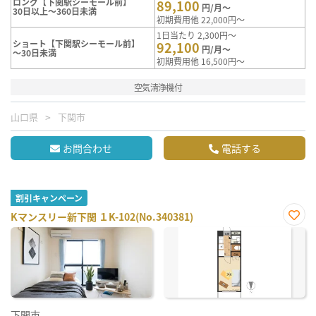
ロング【下関駅シーモール前】
89,100
円/月～
30日以上～360日未満
初期費用他 22,000円～
1日当たり 2,300円～
ショート【下関駅シーモール前】
92,100
円/月～
～30日未満
初期費用他 16,500円～
空気清浄機付
山口県
下関市
お問合わせ
電話する
割引キャンペーン
Kマンスリー新下関 １K-102(No.340381)
お気
に入
り登
録
下関市