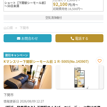
ショート【下関駅シーモール前】
92,100
円/月～
～30日未満
初期費用他 16,500円～
空気清浄機付
山口県
下関市
お問合わせ
電話する
割引キャンペーン
Kマンスリー下関駅シーモール前 １Ｒ-5005(No.143907)
お気
に入
り登
録
下関市
情報更新日 2026/08/09 12:27