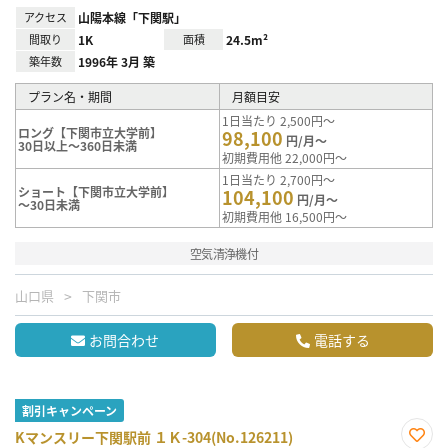
アクセス
山陽本線「下関駅」
間取り
1K
面積
24.5m²
築年数
1996年 3月 築
プラン名・期間
月額目安
1日当たり 2,500円～
ロング【下関市立大学前】
98,100
円/月～
30日以上～360日未満
初期費用他 22,000円～
1日当たり 2,700円～
ショート【下関市立大学前】
104,100
円/月～
～30日未満
初期費用他 16,500円～
空気清浄機付
山口県
下関市
お問合わせ
電話する
割引キャンペーン
Kマンスリー下関駅前 １Ｋ-304(No.126211)