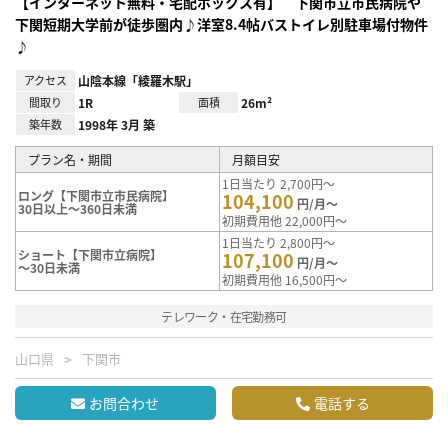
【インターネット無料・宅配ボックス有】 下関市立市民病院や
下関短期大学前が徒歩圏内♪洋室8.4帖バストイレ別駐車場付物件
♪
アクセス
山陰本線「綾羅木駅」
間取り
1R
面積
26m²
築年数
1998年 3月 築
プラン名・期間
月額目安
1日当たり 2,700円～
ロング【下関市立市民病院】
104,100
円/月～
30日以上～360日未満
初期費用他 22,000円～
1日当たり 2,800円～
ショート【下関市立病院】
107,100
円/月～
～30日未満
初期費用他 16,500円～
テレワーク・在宅勤務可
山口県
下関市
お問合わせ
電話する