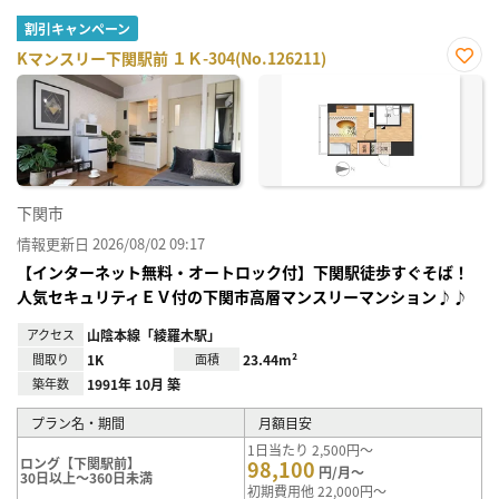
割引キャンペーン
Kマンスリー下関駅前 １Ｋ-304(No.126211)
お気
に入
り登
録
下関市
情報更新日 2026/08/02 09:17
【インターネット無料・オートロック付】下関駅徒歩すぐそば！
人気セキュリティＥＶ付の下関市高層マンスリーマンション♪♪
アクセス
山陰本線「綾羅木駅」
間取り
1K
面積
23.44m²
築年数
1991年 10月 築
プラン名・期間
月額目安
1日当たり 2,500円～
ロング【下関駅前】
98,100
円/月～
30日以上～360日未満
初期費用他 22,000円～