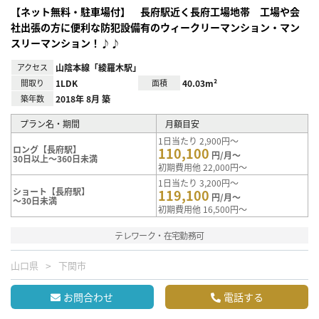
【ネット無料・駐車場付】 長府駅近く長府工場地帯 工場や会
社出張の方に便利な防犯設備有のウィークリーマンション・マン
スリーマンション！♪♪
アクセス
山陰本線「綾羅木駅」
間取り
1LDK
面積
40.03m²
築年数
2018年 8月 築
プラン名・期間
月額目安
1日当たり 2,900円～
ロング【長府駅】
110,100
円/月～
30日以上～360日未満
初期費用他 22,000円～
1日当たり 3,200円～
ショート【長府駅】
119,100
円/月～
～30日未満
初期費用他 16,500円～
テレワーク・在宅勤務可
山口県
下関市
お問合わせ
電話する