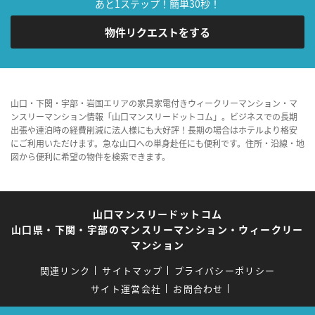
あと1ステップ！簡単30秒！
物件リクエストをする
山口・下関・宇部・岩国エリアの家具家電付きウィークリーマンション・マ
ンスリーマンション情報「山口マンスリードットコム」。ビジネスでの長期
出張や連泊時の経費削減に法人様にも大好評！長期の場合はホテルより格安
にご利用いただけます。急な山口への単身赴任にも便利です。住所・沿線・地
図から便利に希望の物件を検索できます。
山口マンスリードットコム
山口県・下関・宇部のマンスリーマンション・ウィークリー
マンション
関連リンク
サイトマップ
プライバシーポリシー
サイト運営会社
お問合わせ