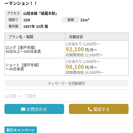
ーマンション！！
アクセス
山陰本線「綾羅木駅」
間取り
1DK
面積
32m²
築年数
1997年 10月 築
プラン名・期間
月額目安
1日当たり 2,300円～
ロング【唐戸市場】
92,100
円/月～
30日以上～360日未満
初期費用他 22,000円～
1日当たり 2,500円～
ショート【唐戸市場】
98,100
円/月～
～30日未満
初期費用他 16,500円～
テレワーク・在宅勤務可
山口県
下関市
お問合わせ
電話する
割引キャンペーン