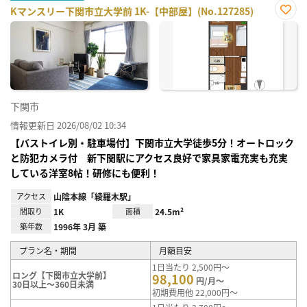
Kマンスリー下関市立大学前 1K-【中部屋】(No.127285)
お気
に入
り登
録
下関市
情報更新日 2026/08/02 10:34
【バストイレ別・駐車場付】下関市立大学徒歩5分！オートロック
と防犯カメラ付 新下関駅にアクセス良好で家具家電充実も充実
している洋室8帖！研修にも便利！
アクセス
山陰本線「綾羅木駅」
間取り
1K
面積
24.5m²
築年数
1996年 3月 築
プラン名・期間
月額目安
1日当たり 2,500円～
ロング【下関市立大学前】
98,100
円/月～
30日以上～360日未満
初期費用他 22,000円～