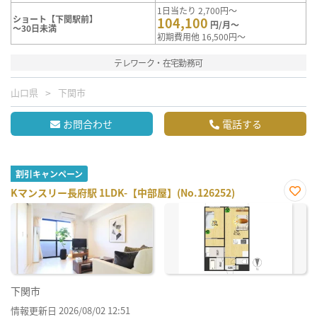
1日当たり 2,700円～
ショート【下関駅前】
104,100
円/月～
～30日未満
初期費用他 16,500円～
テレワーク・在宅勤務可
山口県
下関市
お問合わせ
電話する
割引キャンペーン
Kマンスリー長府駅 1LDK-【中部屋】(No.126252)
お気
に入
り登
録
下関市
情報更新日 2026/08/02 12:51