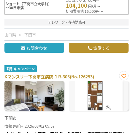
1日当たり 2,700円～
ショート【下関市立大学前】
104,100
円/月～
～30日未満
初期費用他 16,500円～
テレワーク・在宅勤務可
山口県
下関市
お問合わせ
電話する
割引キャンペーン
Kマンスリー下関市立病院 １R-303(No.126253)
お気
に入
り登
録
下関市
情報更新日 2026/08/02 09:37