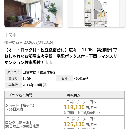
お気
に入
り登
録
下関市
情報更新日 2026/08/04 10:24
【オートロック付・独立洗面台付】広々 １LDK 築浅物件で
おしゃれなお部屋広々空間 宅配ボックス付・下関市マンスリー
マンション駐車場付！♪♪
アクセス
山陰本線「綾羅木駅」
間取り
1LDK
面積
40.41m²
築年数
2014年 10月 築
プラン名・期間
月額目安
1日当たり 3,200円～
ショート【筋ヶ浜】
119,100
円/月～
～30日未満
初期費用他 16,500円～
1日当たり 3,400円～
ロング【筋ヶ浜】
125,100
円/月～
30日以上～360日未満