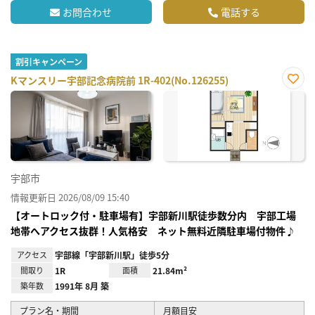
お問合わせ
電話する
割引キャンペーン
Kマンスリー宇部記念病院前 1R-402(No.126255)
お気
に入
り登
録
宇部市
情報更新日 2026/08/09 15:40
【オートロック付・駐車場有】宇部新川駅徒歩数分内 宇部工場
地帯へアクセス抜群！人気格安 ネット無料近隣駐車場付物件♪
アクセス
宇部線「宇部新川駅」徒歩5分
間取り
1R
面積
21.84m²
築年数
1991年 8月 築
プラン名・期間
月額目安