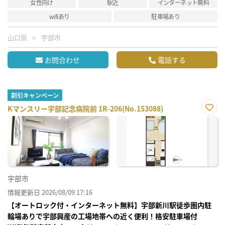
女性向け
駅近
インターネット無料
wifiあり
駐車場あり
山口県
宇部市
お問合わせ
電話する
割引キャンペーン
Kマンスリー宇部記念病院前 1R-206(No.153088)
お気
に入
り登
録
宇部市
情報更新日 2026/08/09 17:16
【オートロック付・インターネット無料】宇部新川駅徒歩圏内駐
輪場ありで宇部興産の工場地帯への近く便利！格安駐車場付