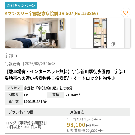
割引キャンペーン
Kマンスリー宇部記念病院前 1R-507(No.153856)
お気
に入
り登
録
宇部市
情報更新日 2026/08/09 15:03
【駐車場有・インターネット無料】宇部新川駅徒歩圏内 宇部工
場地帯への近い格安物件！格安EV・オートロック付物件♪
アクセス
宇部線「宇部新川駅」徒歩5分
間取り
1R
面積
21.84m²
築年数
1991年 8月 築
プラン名・期間
月額目安
1日当たり 2,500円～
ロング【宇部記念病院前】
98,100
円/月～
30日以上～360日未満
初期費用他 22,000円～