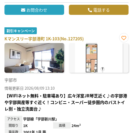
お問合わせ
電話する
割引キャンペーン
Kマンスリー宇部港町 1K-103(No.127205)
お気
に入
り登
録
宇部市
情報更新日 2026/08/09 13:10
【WIFIネット無料・駐車場あり】広々洋室JR琴芝近く♪の宇部港
や宇部興産等すぐ近く！コンビニ・スーパー徒歩圏内のバストイ
レ別・独立洗面台♪
アクセス
宇部線「宇部新川駅」
間取り
1K
面積
24m²
築年数
2001年 1月 築