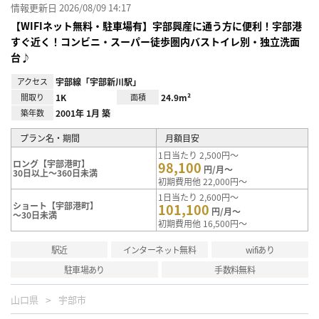
情報更新日 2026/08/09 14:17
【WIFIネット無料・駐車場有】宇部興産に通う方に便利！宇部港
すぐ近く！コンビニ・スーパー徒歩圏内バストイレ別・独立洗面
台♪
アクセス
宇部線「宇部新川駅」
間取り
1K
面積
24.9m²
築年数
2001年 1月 築
プラン名・期間
月額目安
1日当たり 2,500円～
ロング【宇部港町】
98,100
円/月～
30日以上～360日未満
初期費用他 22,000円～
1日当たり 2,600円～
ショート【宇部港町】
101,100
円/月～
～30日未満
初期費用他 16,500円～
駅近
インターネット無料
wifiあり
駐車場あり
手数料無料
山口県
宇部市