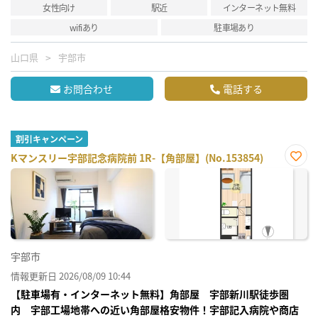
女性向け
駅近
インターネット無料
wifiあり
駐車場あり
山口県
宇部市
お問合わせ
電話する
割引キャンペーン
Kマンスリー宇部記念病院前 1R-【角部屋】(No.153854)
お気
に入
り登
録
宇部市
情報更新日 2026/08/09 10:44
【駐車場有・インターネット無料】角部屋 宇部新川駅徒歩圏
内 宇部工場地帯への近い角部屋格安物件！宇部記入病院や商店