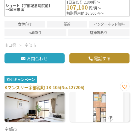
1日当たり 2,800円～
ショート【宇部記念病院前】
107,100
円/月～
～30日未満
初期費用他 16,500円～
女性向け
駅近
インターネット無料
wifiあり
駐車場あり
山口県
宇部市
お問合わせ
電話する
割引キャンペーン
Kマンスリー宇部港町 1K-105(No.127206)
お気
に入
り登
録
宇部市