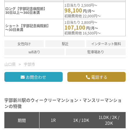
1日当たり 2,500円～
ロング【宇部記念病院前】
98,100
円/月～
30日以上～360日未満
初期費用他 22,000円～
1日当たり 2,800円～
ショート【宇部記念病院前】
107,100
円/月～
～30日未満
初期費用他 16,500円～
女性向け
駅近
インターネット無料
wifiあり
駐車場あり
山口県
宇部市
お問合わせ
電話する
宇部新川駅のウィークリーマンション・マンスリーマンショ
ンの特徴
1LDK / 2K /
2
期間
1R
1K / 1DK
2DK