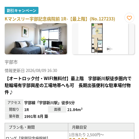
割引キャンペーン
Kマンスリー宇部記念病院前 1R-【最上階】(No.127233)
お気
に入
り登
録
宇部市
情報更新日 2026/08/09 16:30
【オートロック付・WIFI無料付】最上階 宇部新川駅徒歩圏内で
駐輪場有宇部興産の工場地帯へも可 長期出張便利な駐車場付物
件♪
アクセス
宇部線「宇部新川駅」徒歩5分
間取り
1R
面積
21.84m²
築年数
1991年 8月 築
プラン名・期間
月額目安
1日当たり 2,500円～
ロング【宇部記念病院前】