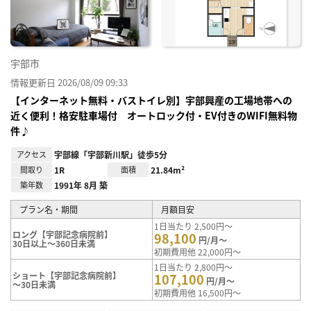
り登
録
宇部市
情報更新日 2026/08/09 09:33
【インターネット無料・バストイレ別】宇部興産の工場地帯への
近く便利！格安駐車場付 オートロック付・EV付きのWIFI無料物
件♪
アクセス
宇部線「宇部新川駅」徒歩5分
間取り
1R
面積
21.84m²
築年数
1991年 8月 築
プラン名・期間
月額目安
1日当たり 2,500円～
ロング【宇部記念病院前】
98,100
円/月～
30日以上～360日未満
初期費用他 22,000円～
1日当たり 2,800円～
ショート【宇部記念病院前】
107,100
円/月～
～30日未満
初期費用他 16,500円～