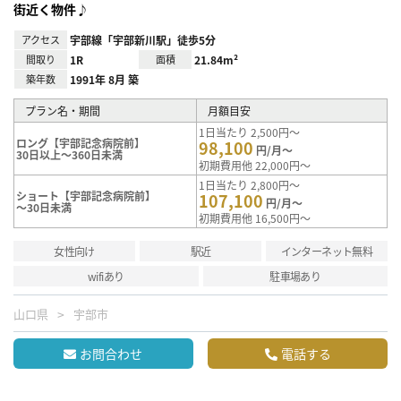
街近く物件♪
アクセス
宇部線「宇部新川駅」徒歩5分
間取り
1R
面積
21.84m²
築年数
1991年 8月 築
プラン名・期間
月額目安
1日当たり 2,500円～
ロング【宇部記念病院前】
98,100
円/月～
30日以上～360日未満
初期費用他 22,000円～
1日当たり 2,800円～
ショート【宇部記念病院前】
107,100
円/月～
～30日未満
初期費用他 16,500円～
女性向け
駅近
インターネット無料
wifiあり
駐車場あり
山口県
宇部市
お問合わせ
電話する