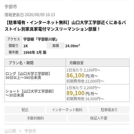
宇部市
情報更新日 2026/08/09 16:13
【駐車場有・インターネット無料】山口大学工学部近くにあるバ
ストイレ別家具家電付マンスリーマンション部屋！
アクセス
宇部線「宇部新川駅」
間取り
1K
面積
24.09m²
築年数
1998年 3月 築
プラン名・期間
月額目安
1日当たり 2,100円～
ロング【山口大学工学部前】
86,100
円/月～
30日以上～360日未満
初期費用他 22,000円～
1日当たり 2,200円～
ショート【山口大学工学部前】
89,100
円/月～
～30日未満
初期費用他 16,500円～
駅近
インターネット無料
駐車場あり
手数料無料
保証人不要
山口県
宇部市