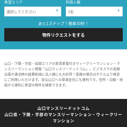
希望エリア
利用人数
あと1ステップ！簡単30秒！
物件リクエストをする
山口・下関・宇部・岩国エリアの家具家電付きウィークリーマンション・マ
ンスリーマンション情報「山口マンスリードットコム」。ビジネスでの長期
出張や連泊時の経費削減に法人様にも大好評！長期の場合はホテルより格安
にご利用いただけます。急な山口への単身赴任にも便利です。住所・沿線・地
図から便利に希望の物件を検索できます。
山口マンスリードットコム
山口県・下関・宇部のマンスリーマンション・ウィークリー
マンション