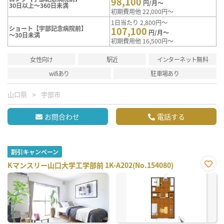
98,100
円/月～
30日以上～360日未満
初期費用他 22,000円～
1日当たり 2,800円～
ショート【宇部記念病院前】
107,100
円/月～
～30日未満
初期費用他 16,500円～
女性向け
駅近
インターネット無料
wifiあり
駐車場あり
山口県
宇部市
お問合わせ
電話する
割引キャンペーン
Kマンスリー山口大学工学部前 1K-A202(No.154080)
お気
に入
り登
録