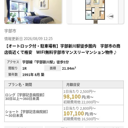
に入
り登
録
宇部市
情報更新日 2026/08/09 12:25
【オートロック付・駐車場有】宇部新川駅徒歩圏内 宇部市の商
店街近くで格安 WIFI無料宇部市マンスリーマンション物件♪
アクセス
宇部線「宇部新川駅」徒歩5分
間取り
1R
面積
21.84m²
築年数
1991年 8月 築
プラン名・期間
月額目安
1日当たり 2,500円～
ロング【宇部記念病院前】
98,100
円/月～
30日以上～360日未満
初期費用他 22,000円～
1日当たり 2,800円～
ショート【宇部記念病院前】
107,100
円/月～
～30日未満
初期費用他 16,500円～