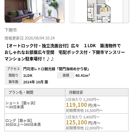
り登
録
下関市
情報更新日 2026/08/04 10:24
【オートロック付・独立洗面台付】広々 １LDK 築浅物件で
おしゃれなお部屋広々空間 宅配ボックス付・下関市マンスリー
マンション駐車場付！♪♪
アクセス
門司港レトロ観光線「関門海峡めかり駅」
間取り
1LDK
面積
40.41m²
築年数
2014年 10月 築
プラン名・期間
月額目安
1日当たり 3,200円～
ショート【筋ヶ浜】
119,100
円/月～
～30日未満
初期費用他 16,500円～
1日当たり 3,400円～
ロング【筋ヶ浜】
125,100
円/月～
30日以上～360日未満
初期費用他 22,000円～