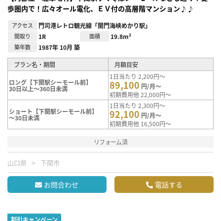
歩圏内で！広々オール電化、ＥＶ付の高層階マンション♪♪
アクセス
門司港レトロ観光線「関門海峡めかり駅」
間取り
1R
面積
19.8m²
築年数
1987年 10月 築
プラン名・期間
月額目安
1日当たり 2,200円～
ロング【下関駅シーモール前】
89,100
円/月～
30日以上～360日未満
初期費用他 22,000円～
1日当たり 2,300円～
ショート【下関駅シーモール前】
92,100
円/月～
～30日未満
初期費用他 16,500円～
リフォーム済
山口県
下関市
お問合わせ
電話する
割引キャンペーン