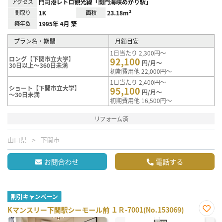
アクセス
門司港レトロ観光線「関門海峡めかり駅」
間取り
1K
面積
23.18m²
築年数
1995年 4月 築
プラン名・期間
月額目安
1日当たり 2,300円～
ロング【下関市立大学】
92,100
円/月～
30日以上～360日未満
初期費用他 22,000円～
1日当たり 2,400円～
ショート【下関市立大学】
95,100
円/月～
～30日未満
初期費用他 16,500円～
リフォーム済
山口県
下関市
お問合わせ
電話する
割引キャンペーン
Kマンスリー下関駅シーモール前 １Ｒ-7001(No.153069)
お気