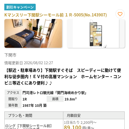
割引キャンペーン
Kマンスリー下関駅シーモール前 １Ｒ-5005(No.143907)
お気
に入
り登
録
下関市
情報更新日 2026/08/02 12:27
【駅近・駐車場あり】下関駅すぐそば スピーディーに動けて便
利な徒歩圏内！ＥＶ付の高層マンション ホームセンター・コン
ビニ等近くにあり便利♪♪
アクセス
門司港レトロ観光線「関門海峡めかり駅」
間取り
1R
面積
19.8m²
築年数
1987年 10月 築
プラン名・期間
月額目安
1日当たり 2,200円～
ロング【下関駅シーモール前】
89,100
円/月～