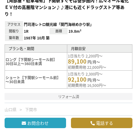
【角部屋・駐車場有】下関駅すぐそば徒歩圏内！広々オール電化
ＥＶ付の高層階マンション♪♪港にも近くドラッグストア等あ
り！
アクセス
門司港レトロ観光線「関門海峡めかり駅」
間取り
1R
面積
19.8m²
築年数
1987年 10月 築
プラン名・期間
月額目安
1日当たり 2,200円～
ロング【下関駅シーモール前】
89,100
円/月～
30日以上～360日未満
初期費用他 22,000円～
1日当たり 2,300円～
ショート【下関駅シーモール前】
92,100
円/月～
～30日未満
初期費用他 16,500円～
リフォーム済
山口県
下関市
お問合わせ
電話する