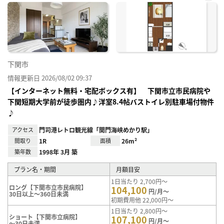
お気
に入
り登
録
下関市
情報更新日 2026/08/02 09:37
【インターネット無料・宅配ボックス有】 下関市立市民病院や
下関短期大学前が徒歩圏内♪洋室8.4帖バストイレ別駐車場付物件
♪
アクセス
門司港レトロ観光線「関門海峡めかり駅」
間取り
1R
面積
26m²
築年数
1998年 3月 築
プラン名・期間
月額目安
1日当たり 2,700円～
ロング【下関市立市民病院】
104,100
円/月～
30日以上～360日未満
初期費用他 22,000円～
1日当たり 2,800円～
ショート【下関市立病院】
107,100
円/月～
～30日未満