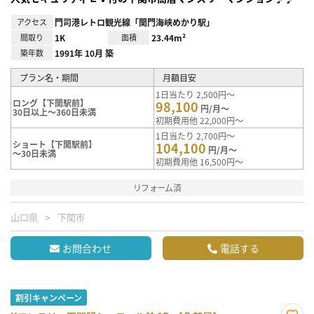
アクセス
門司港レトロ観光線「関門海峡めかり駅」
間取り
1K
面積
23.44m²
築年数
1991年 10月 築
プラン名・期間
月額目安
1日当たり 2,500円～
ロング【下関駅前】
98,100
円/月～
30日以上～360日未満
初期費用他 22,000円～
1日当たり 2,700円～
ショート【下関駅前】
104,100
円/月～
～30日未満
初期費用他 16,500円～
リフォーム済
山口県
下関市
お問合わせ
電話する
割引キャンペーン