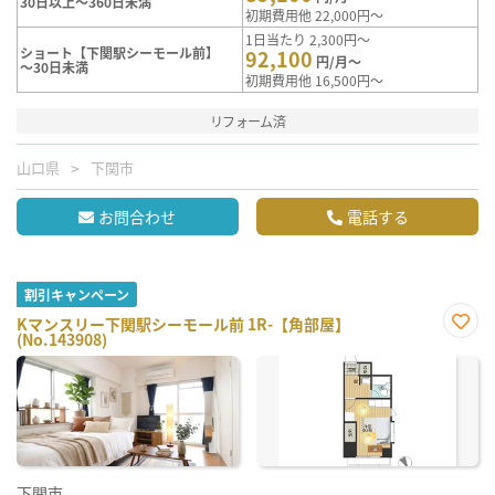
30日以上～360日未満
初期費用他 22,000円～
1日当たり 2,300円～
ショート【下関駅シーモール前】
92,100
円/月～
～30日未満
初期費用他 16,500円～
リフォーム済
山口県
下関市
お問合わせ
電話する
割引キャンペーン
Kマンスリー下関駅シーモール前 1R-【角部屋】
(No.143908)
お気
に入
り登
録
下関市