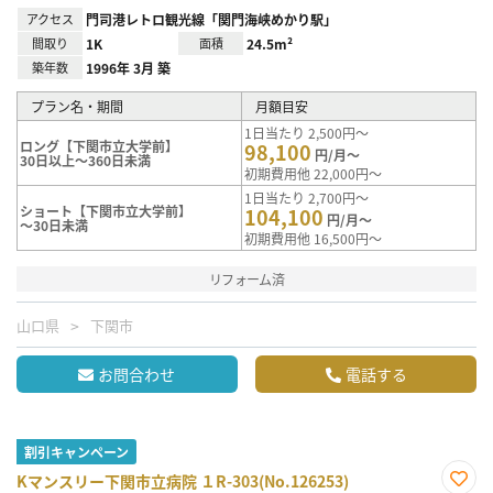
アクセス
門司港レトロ観光線「関門海峡めかり駅」
間取り
1K
面積
24.5m²
築年数
1996年 3月 築
プラン名・期間
月額目安
1日当たり 2,500円～
ロング【下関市立大学前】
98,100
円/月～
30日以上～360日未満
初期費用他 22,000円～
1日当たり 2,700円～
ショート【下関市立大学前】
104,100
円/月～
～30日未満
初期費用他 16,500円～
リフォーム済
山口県
下関市
お問合わせ
電話する
割引キャンペーン
Kマンスリー下関市立病院 １R-303(No.126253)