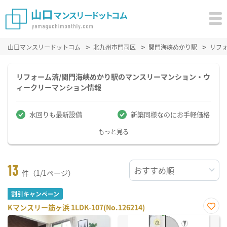
山口マンスリードットコム
北九州市門司区
関門海峡めかり駅
リフ
リフォーム済/関門海峡めかり駅のマンスリーマンション・ウ
ィークリーマンション情報
水回りも最新設備
新築同様なのにお手軽価格
もっと見る
13
件（1/1ページ）
割引キャンペーン
Kマンスリー筋ヶ浜 1LDK-107(No.126214)
お気
に入