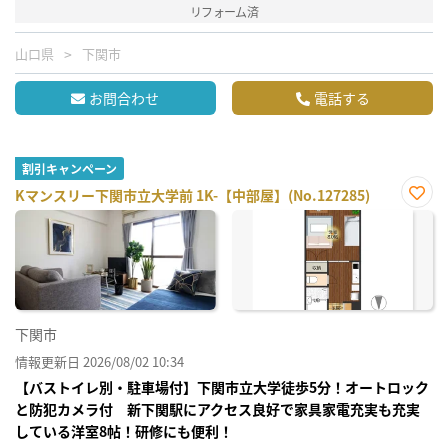
リフォーム済
山口県
下関市
お問合わせ
電話する
割引キャンペーン
Kマンスリー下関市立大学前 1K-【中部屋】(No.127285)
お気
に入
り登
録
下関市
情報更新日 2026/08/02 10:34
【バストイレ別・駐車場付】下関市立大学徒歩5分！オートロック
と防犯カメラ付 新下関駅にアクセス良好で家具家電充実も充実
している洋室8帖！研修にも便利！