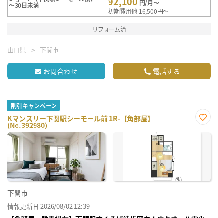
92,100
円/月～
～30日未満
初期費用他 16,500円～
リフォーム済
山口県
下関市
お問合わせ
電話する
割引キャンペーン
Kマンスリー下関駅シーモール前 1R-【角部屋】
(No.392980)
お気
に入
り登
録
下関市
情報更新日 2026/08/02 12:39