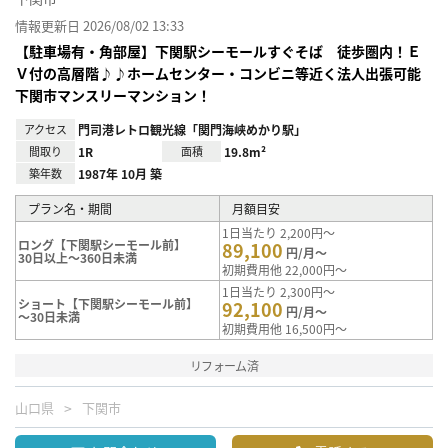
情報更新日 2026/08/02 13:33
【駐車場有・角部屋】下関駅シーモールすぐそば 徒歩圏内！Ｅ
Ｖ付の高層階♪♪ホームセンター・コンビニ等近く法人出張可能
下関市マンスリーマンション！
アクセス
門司港レトロ観光線「関門海峡めかり駅」
間取り
1R
面積
19.8m²
築年数
1987年 10月 築
プラン名・期間
月額目安
1日当たり 2,200円～
ロング【下関駅シーモール前】
89,100
円/月～
30日以上～360日未満
初期費用他 22,000円～
1日当たり 2,300円～
ショート【下関駅シーモール前】
92,100
円/月～
～30日未満
初期費用他 16,500円～
リフォーム済
山口県
下関市