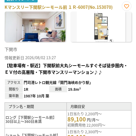
Kマンスリー下関駅シーモール前 １Ｒ-6007(No.153070)
お気
に入
り登
録
下関市
情報更新日 2026/08/02 13:27
【駐車場有・駅近】下関駅前大丸シーモールすぐそば徒歩圏内・
ＥＶ付の高層階・下関市マンスリーマンション♪♪
アクセス
門司港レトロ観光線「関門海峡めかり駅」
間取り
1R
面積
19.8m²
築年数
1987年 10月 築
プラン名・期間
月額目安
1日当たり 2,200円～
ロング【下関駅シーモール前】
89,100
円/月～
30日以上～360日未満
初期費用他 22,000円～
1日当たり 2,300円～
ショート【下関駅シーモール前】