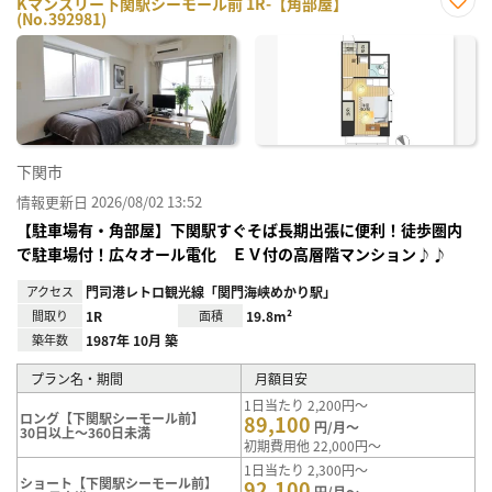
Kマンスリー下関駅シーモール前 1R-【角部屋】
(No.392981)
お気
に入
り登
録
下関市
情報更新日 2026/08/02 13:52
【駐車場有・角部屋】下関駅すぐそば長期出張に便利！徒歩圏内
で駐車場付！広々オール電化 ＥＶ付の高層階マンション♪♪
アクセス
門司港レトロ観光線「関門海峡めかり駅」
間取り
1R
面積
19.8m²
築年数
1987年 10月 築
プラン名・期間
月額目安
1日当たり 2,200円～
ロング【下関駅シーモール前】
89,100
円/月～
30日以上～360日未満
初期費用他 22,000円～
1日当たり 2,300円～
ショート【下関駅シーモール前】
92,100
円/月～