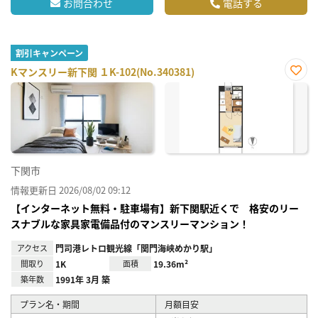
お問合わせ
電話する
割引キャンペーン
Kマンスリー新下関 １K-102(No.340381)
お気
に入
り登
録
下関市
情報更新日 2026/08/02 09:12
【インターネット無料・駐車場有】新下関駅近くで 格安のリー
スナブルな家具家電備品付のマンスリーマンション！
アクセス
門司港レトロ観光線「関門海峡めかり駅」
間取り
1K
面積
19.36m²
築年数
1991年 3月 築
プラン名・期間
月額目安