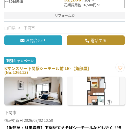
～30日未満
初期費用他 16,500円～
リフォーム済
山口県
下関市
お問合わせ
電話する
割引キャンペーン
Kマンスリー下関駅シーモール前 1R-【角部屋】
(No.126113)
お気
に入
り登
録
下関市
情報更新日 2026/08/02 10:50
【角部屋・駐車場有】下関駅すぐそばシーモールなども近く！徒