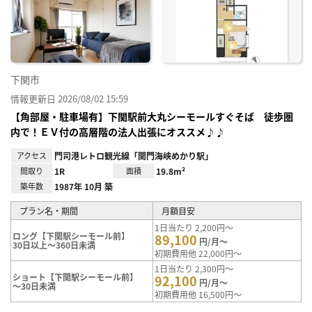
に入
り登
録
下関市
情報更新日 2026/08/02 15:59
【角部屋・駐車場有】下関駅前大丸シーモールすぐそば 徒歩圏
内で！ＥＶ付の高層階の法人出張にオススメ♪♪
アクセス
門司港レトロ観光線「関門海峡めかり駅」
間取り
1R
面積
19.8m²
築年数
1987年 10月 築
プラン名・期間
月額目安
1日当たり 2,200円～
ロング【下関駅シーモール前】
89,100
円/月～
30日以上～360日未満
初期費用他 22,000円～
1日当たり 2,300円～
ショート【下関駅シーモール前】
92,100
円/月～
～30日未満
初期費用他 16,500円～