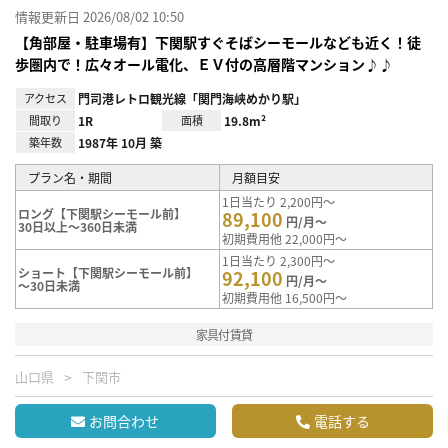
情報更新日 2026/08/02 10:50
【角部屋・駐車場有】下関駅すぐそばシーモールなども近く！徒
歩圏内で！広々オール電化、ＥＶ付の高層階マンション♪♪
アクセス
門司港レトロ観光線「関門海峡めかり駅」
間取り
1R
面積
19.8m²
築年数
1987年 10月 築
プラン名・期間
月額目安
1日当たり 2,200円～
ロング【下関駅シーモール前】
89,100
円/月～
30日以上～360日未満
初期費用他 22,000円～
1日当たり 2,300円～
ショート【下関駅シーモール前】
92,100
円/月～
～30日未満
初期費用他 16,500円～
家具付賃貸
山口県
下関市
お問合わせ
電話する