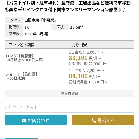
【バストイレ別・駐車場付】長府港 工場出張など便利で車移動
も楽なデザインクロス付下関市マンスリーマンション部屋♪♪
アクセス
山陽本線「小月駅」
間取り
1K
面積
28.5m²
築年数
1981年 8月 築
プラン名・期間
月額目安
1日当たり 2,000円～
ロング【長府港】
83,100
円/月～
30日以上～360日未満
初期費用他 22,000円～
1日当たり 2,200円～
ショート【長府港】
89,100
円/月～
～30日未満
初期費用他 16,500円～
家具付賃貸
山口県
下関市
お問合わせ
電話する