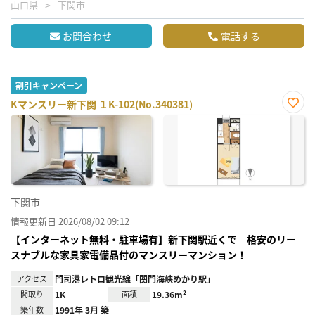
山口県
下関市
お問合わせ
電話する
割引キャンペーン
Kマンスリー新下関 １K-102(No.340381)
お気
に入
り登
録
下関市
情報更新日 2026/08/02 09:12
【インターネット無料・駐車場有】新下関駅近くで 格安のリー
スナブルな家具家電備品付のマンスリーマンション！
アクセス
門司港レトロ観光線「関門海峡めかり駅」
間取り
1K
面積
19.36m²
築年数
1991年 3月 築