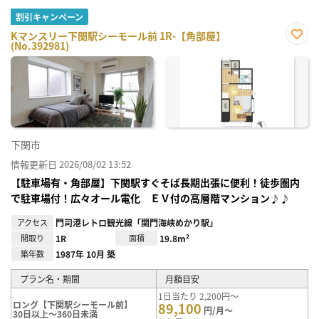
割引キャンペーン
Kマンスリー下関駅シーモール前 1R-【角部屋】
(No.392981)
お気
に入
り登
録
下関市
情報更新日 2026/08/02 13:52
【駐車場有・角部屋】下関駅すぐそば長期出張に便利！徒歩圏内
で駐車場付！広々オール電化 ＥＶ付の高層階マンション♪♪
アクセス
門司港レトロ観光線「関門海峡めかり駅」
間取り
1R
面積
19.8m²
築年数
1987年 10月 築
プラン名・期間
月額目安
1日当たり 2,200円～
ロング【下関駅シーモール前】
89,100
円/月～
30日以上～360日未満