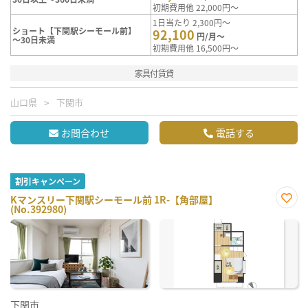
初期費用他 22,000円～
1日当たり 2,300円～
ショート【下関駅シーモール前】
92,100
円/月～
～30日未満
初期費用他 16,500円～
家具付賃貸
山口県
下関市
お問合わせ
電話する
割引キャンペーン
Kマンスリー下関駅シーモール前 1R-【角部屋】
(No.392980)
お気
に入
り登
録
下関市