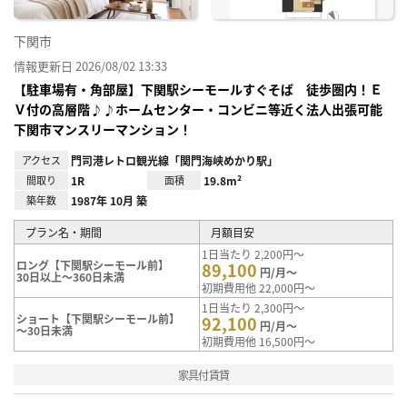
下関市
情報更新日 2026/08/02 13:33
【駐車場有・角部屋】下関駅シーモールすぐそば 徒歩圏内！Ｅ
Ｖ付の高層階♪♪ホームセンター・コンビニ等近く法人出張可能
下関市マンスリーマンション！
アクセス
門司港レトロ観光線「関門海峡めかり駅」
間取り
1R
面積
19.8m²
築年数
1987年 10月 築
プラン名・期間
月額目安
1日当たり 2,200円～
ロング【下関駅シーモール前】
89,100
円/月～
30日以上～360日未満
初期費用他 22,000円～
1日当たり 2,300円～
ショート【下関駅シーモール前】
92,100
円/月～
～30日未満
初期費用他 16,500円～
家具付賃貸