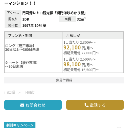
ーマンション！！
アクセス
門司港レトロ観光線「関門海峡めかり駅」
間取り
1DK
面積
32m²
築年数
1997年 10月 築
プラン名・期間
月額目安
1日当たり 2,300円～
ロング【唐戸市場】
92,100
円/月～
30日以上～360日未満
初期費用他 22,000円～
1日当たり 2,500円～
ショート【唐戸市場】
98,100
円/月～
～30日未満
初期費用他 16,500円～
家具付賃貸
山口県
下関市
お問合わせ
電話する
割引キャンペーン