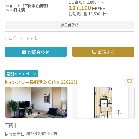
1日当たり 2,800円～
ショート【下関市立病院】
107,100
円/月～
～30日未満
初期費用他 16,500円～
家具付賃貸
山口県
下関市
お問合わせ
電話する
割引キャンペーン
Kマンスリー長府港 2-Ｃ(No.126213)
お気
に入
り登
録
下関市
情報更新日 2026/08/02 10:09