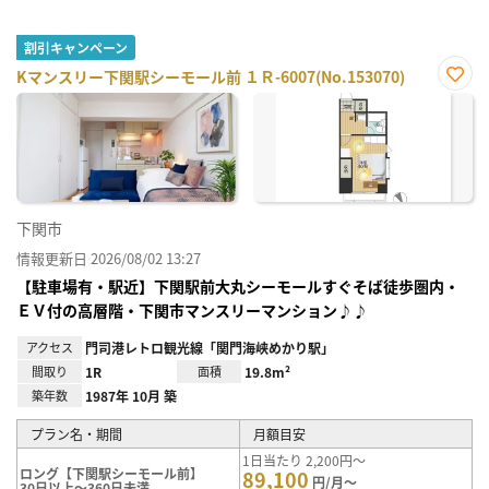
割引キャンペーン
Kマンスリー下関駅シーモール前 １Ｒ-6007(No.153070)
お気
に入
り登
録
下関市
情報更新日 2026/08/02 13:27
【駐車場有・駅近】下関駅前大丸シーモールすぐそば徒歩圏内・
ＥＶ付の高層階・下関市マンスリーマンション♪♪
アクセス
門司港レトロ観光線「関門海峡めかり駅」
間取り
1R
面積
19.8m²
築年数
1987年 10月 築
プラン名・期間
月額目安
1日当たり 2,200円～
ロング【下関駅シーモール前】
89,100
円/月～
30日以上～360日未満