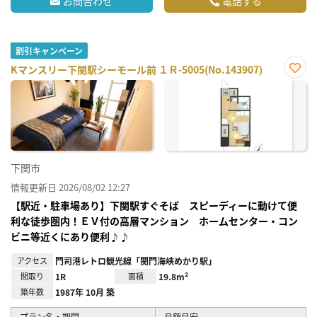
お問合わせ
電話する
割引キャンペーン
Kマンスリー下関駅シーモール前 １Ｒ-5005(No.143907)
お気
に入
り登
録
下関市
情報更新日 2026/08/02 12:27
【駅近・駐車場あり】下関駅すぐそば スピーディーに動けて便
利な徒歩圏内！ＥＶ付の高層マンション ホームセンター・コン
ビニ等近くにあり便利♪♪
アクセス
門司港レトロ観光線「関門海峡めかり駅」
間取り
1R
面積
19.8m²
築年数
1987年 10月 築
プラン名・期間
月額目安