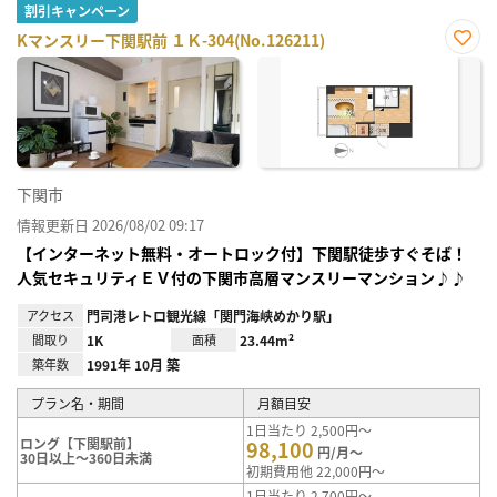
割引キャンペーン
Kマンスリー下関駅前 １Ｋ-304(No.126211)
お気
に入
り登
録
下関市
情報更新日 2026/08/02 09:17
【インターネット無料・オートロック付】下関駅徒歩すぐそば！
人気セキュリティＥＶ付の下関市高層マンスリーマンション♪♪
アクセス
門司港レトロ観光線「関門海峡めかり駅」
間取り
1K
面積
23.44m²
築年数
1991年 10月 築
プラン名・期間
月額目安
1日当たり 2,500円～
ロング【下関駅前】
98,100
円/月～
30日以上～360日未満
初期費用他 22,000円～
1日当たり 2,700円～