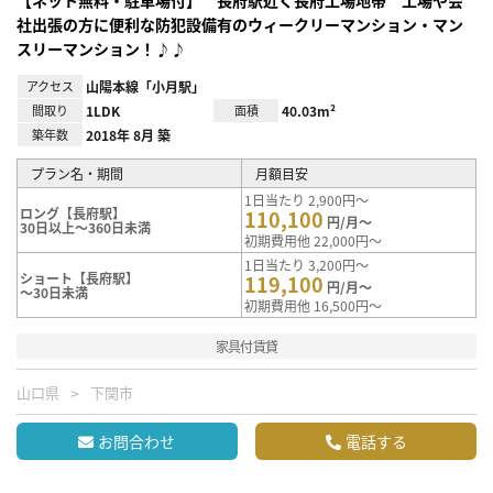
社出張の方に便利な防犯設備有のウィークリーマンション・マン
スリーマンション！♪♪
アクセス
山陽本線「小月駅」
間取り
1LDK
面積
40.03m²
築年数
2018年 8月 築
プラン名・期間
月額目安
1日当たり 2,900円～
ロング【長府駅】
110,100
円/月～
30日以上～360日未満
初期費用他 22,000円～
1日当たり 3,200円～
ショート【長府駅】
119,100
円/月～
～30日未満
初期費用他 16,500円～
家具付賃貸
山口県
下関市
お問合わせ
電話する