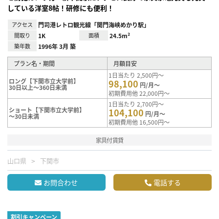
している洋室8帖！研修にも便利！
アクセス
門司港レトロ観光線「関門海峡めかり駅」
間取り
1K
面積
24.5m²
築年数
1996年 3月 築
プラン名・期間
月額目安
1日当たり 2,500円～
ロング【下関市立大学前】
98,100
円/月～
30日以上～360日未満
初期費用他 22,000円～
1日当たり 2,700円～
ショート【下関市立大学前】
104,100
円/月～
～30日未満
初期費用他 16,500円～
家具付賃貸
山口県
下関市
お問合わせ
電話する
割引キャンペーン