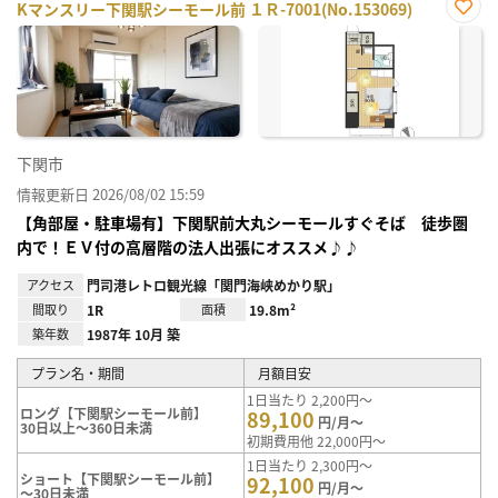
Kマンスリー下関駅シーモール前 １Ｒ-7001(No.153069)
お気
に入
り登
録
下関市
情報更新日 2026/08/02 15:59
【角部屋・駐車場有】下関駅前大丸シーモールすぐそば 徒歩圏
内で！ＥＶ付の高層階の法人出張にオススメ♪♪
アクセス
門司港レトロ観光線「関門海峡めかり駅」
間取り
1R
面積
19.8m²
築年数
1987年 10月 築
プラン名・期間
月額目安
1日当たり 2,200円～
ロング【下関駅シーモール前】
89,100
円/月～
30日以上～360日未満
初期費用他 22,000円～
1日当たり 2,300円～
ショート【下関駅シーモール前】
92,100
円/月～
～30日未満