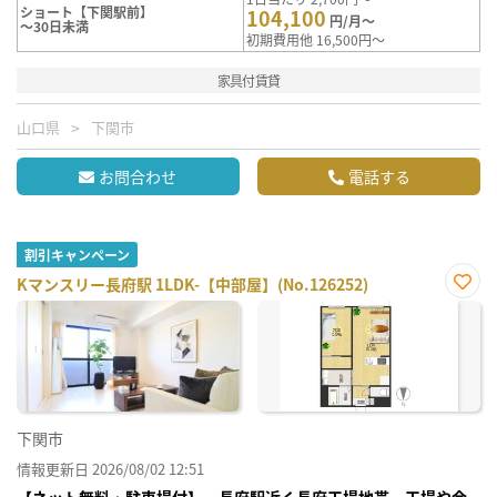
ショート【下関駅前】
104,100
円/月～
～30日未満
初期費用他 16,500円～
家具付賃貸
山口県
下関市
お問合わせ
電話する
割引キャンペーン
Kマンスリー長府駅 1LDK-【中部屋】(No.126252)
お気
に入
り登
録
下関市
情報更新日 2026/08/02 12:51
【ネット無料・駐車場付】 長府駅近く長府工場地帯 工場や会