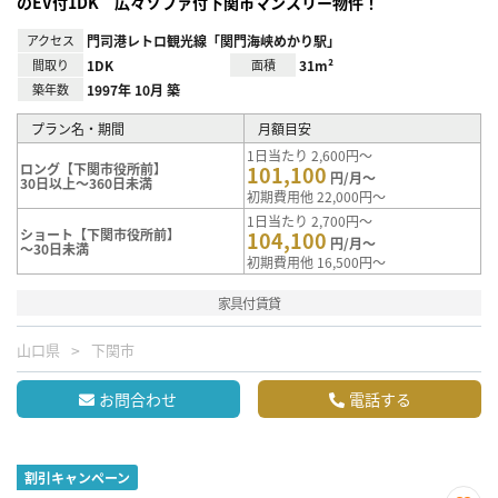
のEV付1DK 広々ソファ付下関市マンスリー物件！
アクセス
門司港レトロ観光線「関門海峡めかり駅」
間取り
1DK
面積
31m²
築年数
1997年 10月 築
プラン名・期間
月額目安
1日当たり 2,600円～
ロング【下関市役所前】
101,100
円/月～
30日以上～360日未満
初期費用他 22,000円～
1日当たり 2,700円～
ショート【下関市役所前】
104,100
円/月～
～30日未満
初期費用他 16,500円～
家具付賃貸
山口県
下関市
お問合わせ
電話する
割引キャンペーン