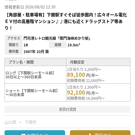
情報更新日 2026/08/02 12:39
【角部屋・駐車場有】下関駅すぐそば徒歩圏内！広々オール電化
ＥＶ付の高層階マンション♪♪港にも近くドラッグストア等あ
り！
アクセス
門司港レトロ観光線「関門海峡めかり駅」
間取り
1R
面積
19.8m²
築年数
1987年 10月 築
プラン名・期間
月額目安
1日当たり 2,200円～
ロング【下関駅シーモール前】
89,100
円/月～
30日以上～360日未満
初期費用他 22,000円～
1日当たり 2,300円～
ショート【下関駅シーモール前】
92,100
円/月～
～30日未満
初期費用他 16,500円～
家具付賃貸
山口県
下関市