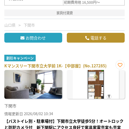
初期費用他 16,500円～
家具付賃貸
山口県
下関市
お問合わせ
電話する
割引キャンペーン
Kマンスリー下関市立大学前 1K-【中部屋】(No.127285)
お気
に入
り登
録
下関市
情報更新日 2026/08/02 10:34
【バストイレ別・駐車場付】下関市立大学徒歩5分！オートロック
と防犯カメラ付 新下関駅にアクセス良好で家具家電充実も充実