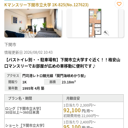
Kマンスリー下関市立大学 1K-825(No.127623)
お気
に入
り登
録
下関市
情報更新日 2026/08/02 10:43
【バストイレ別・・駐車場有】下関市立大学すぐ近く！！格安山
口マンスリーでお部屋が広めの車移動に便利です♪
アクセス
門司港レトロ観光線「関門海峡めかり駅」
間取り
1K
面積
23.18m²
築年数
1995年 4月 築
プラン名・期間
月額目安
1日当たり 2,300円～
ロング【下関市立大学】
92,100
円/月～
30日以上～360日未満
初期費用他 22,000円～
1日当たり 2,400円～
ショート【下関市立大学】
95,100
円/月～