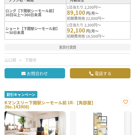
1日当たり 2,200円～
ロング【下関駅シーモール前】
89,100
円/月～
30日以上～360日未満
初期費用他 22,000円～
1日当たり 2,300円～
ショート【下関駅シーモール前】
92,100
円/月～
～30日未満
初期費用他 16,500円～
家具付賃貸
山口県
下関市
お問合わせ
電話する
割引キャンペーン
Kマンスリー下関駅シーモール前 1R-【角部屋】
(No.143908)
お気
に入
り登
録