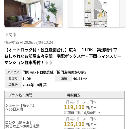
お気
に入
り登
録
下関市
情報更新日 2026/08/04 10:24
【オートロック付・独立洗面台付】広々 １LDK 築浅物件で
おしゃれなお部屋広々空間 宅配ボックス付・下関市マンスリー
マンション駐車場付！♪♪
アクセス
門司港レトロ観光線「関門海峡めかり駅」
間取り
1LDK
面積
40.41m²
築年数
2014年 10月 築
プラン名・期間
月額目安
1日当たり 3,200円～
ショート【筋ヶ浜】
119,100
円/月～
～30日未満
初期費用他 16,500円～
1日当たり 3,400円～
ロング【筋ヶ浜】
125,100
円/月～
30日以上～360日未満