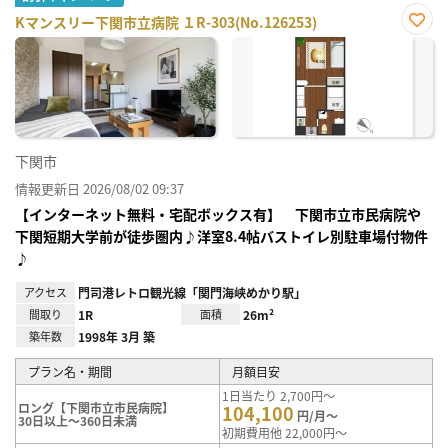
Kマンスリー下関市立病院 １R-303(No.126253)
お気
に入
り登
録
下関市
情報更新日 2026/08/02 09:37
【インターネット無料・宅配ボックス有】 下関市立市民病院や
下関短期大学前が徒歩圏内♪洋室8.4帖バストイレ別駐車場付物件
♪
アクセス
門司港レトロ観光線「関門海峡めかり駅」
間取り
1R
面積
26m²
築年数
1998年 3月 築
プラン名・期間
月額目安
1日当たり 2,700円～
ロング【下関市立市民病院】
104,100
円/月～
30日以上～360日未満
初期費用他 22,000円～