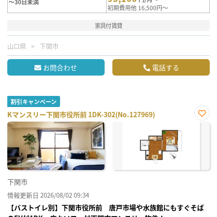
～30日未満
初期費用他 16,500円～
家具付賃貸
山口県
下関市
お問合わせ
電話する
割引キャンペーン
Kマンスリー下関市役所前 1DK-302(No.127969)
お気
に入
り登
録
下関市
情報更新日 2026/08/02 09:34
【バストイレ別】下関市役所前 唐戸市場や水族館にもすぐそば