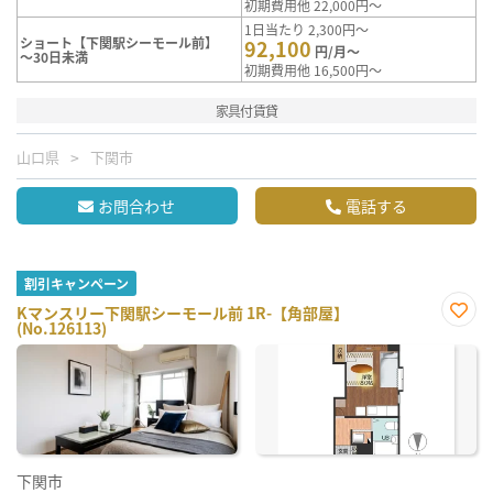
初期費用他 22,000円～
1日当たり 2,300円～
ショート【下関駅シーモール前】
92,100
円/月～
～30日未満
初期費用他 16,500円～
家具付賃貸
山口県
下関市
お問合わせ
電話する
割引キャンペーン
Kマンスリー下関駅シーモール前 1R-【角部屋】
(No.126113)
お気
に入
り登
録
下関市