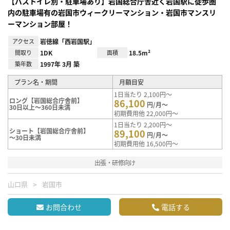
【バストイレ別・駐車場あり】岩国総合庁舎近く岩国駅に徒歩圏
内の駐車場有の岩国市ウィークリーマンション・岩国市マンスリ
ーマンション部屋！
アクセス
岩徳線「西岩国駅」
間取り
1DK
面積
18.5m²
築年数
1997年 3月 築
プラン名・期間
月額目安
1日当たり 2,100円～
ロング【岩国総合庁舎前】
86,100
円/月～
30日以上～360日未満
初期費用他 22,000円～
1日当たり 2,200円～
ショート【岩国総合庁舎前】
89,100
円/月～
～30日未満
初期費用他 16,500円～
出張・研修向け
山口県
岩国市
お問合わせ
電話する