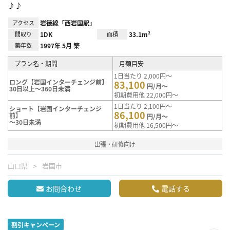
♪♪
アクセス
岩徳線「西岩国駅」
間取り
1DK
面積
33.1m²
築年数
1997年 5月 築
プラン名・期間
月額目安
1日当たり 2,000円～
ロング【岩国インターチェンジ前】
83,100
円/月～
30日以上～360日未満
初期費用他 22,000円～
1日当たり 2,100円～
ショート【岩国インターチェンジ
86,100
前】
円/月～
～30日未満
初期費用他 16,500円～
出張・研修向け
山口県
岩国市
お問合わせ
電話する
割引キャンペーン