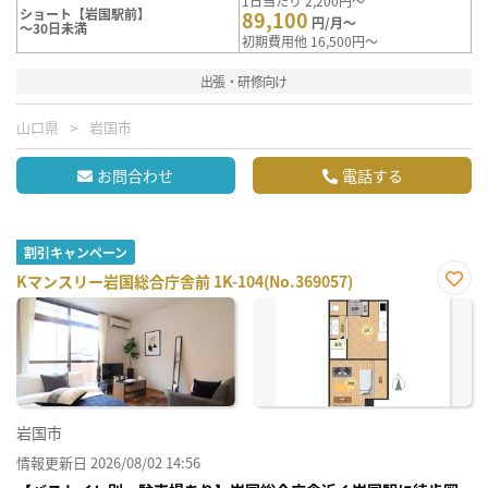
1日当たり 2,200円～
ショート【岩国駅前】
89,100
円/月～
～30日未満
初期費用他 16,500円～
出張・研修向け
山口県
岩国市
お問合わせ
電話する
割引キャンペーン
Kマンスリー岩国総合庁舎前 1K-104(No.369057)
お気
に入
り登
録
岩国市
情報更新日 2026/08/02 14:56