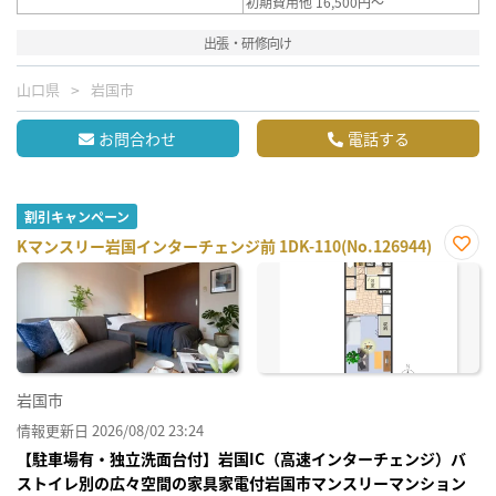
初期費用他 16,500円～
出張・研修向け
山口県
岩国市
お問合わせ
電話する
割引キャンペーン
Kマンスリー岩国インターチェンジ前 1DK-110(No.126944)
お気
に入
り登
録
岩国市
情報更新日 2026/08/02 23:24
【駐車場有・独立洗面台付】岩国IC（高速インターチェンジ）バ
ストイレ別の広々空間の家具家電付岩国市マンスリーマンション