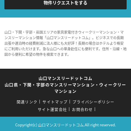
物件リクエストをする
山口・下関・宇部・岩国エリアの家具家電付きウィークリーマンション・マ
ンスリーマンション情報「山口マンスリードットコム」。ビジネスでの長期
出張や連泊時の経費削減に法人様にも大好評！長期の場合はホテルより格安
にご利用いただけます。急な山口への単身赴任にも便利です。住所・沿線・地
図から便利に希望の物件を検索できます。
山口マンスリードットコム
山口県・下関・宇部のマンスリーマンション・ウィークリー
マンション
関連リンク
サイトマップ
プライバシーポリシー
サイト運営会社
お問合わせ
Copyright(c) 山口マンスリードットコム.All right reserved.