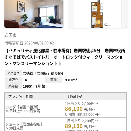
お気
に入
り登
録
岩国市
情報更新日 2026/08/02 09:42
【セキュリティ強化部屋・駐車場有】岩国駅徒歩9分 岩国市役所
すぐそばでバストイレ別 オートロック付ウィークリーマンショ
ン・マンスリーマンション♪♪
アクセス
岩徳線「岩国駅」徒歩9分
間取り
1K
面積
19.81m²
築年数
1995年 7月 築
プラン名・期間
月額目安
1日当たり 2,100円～
ロング【岩国市役所】
86,100
円/月～
30日以上～360日未満
初期費用他 22,000円～
1日当たり 2,200円～
ショート【岩国市役所】
89,100
円/月～
～30日未満