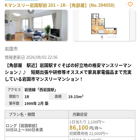
Kマンスリー岩国駅前 201・1R-【角部屋】(No.394058)
お気
に入
り登
録
岩国市
情報更新日 2026/08/02 22:56
【角部屋 駅近】岩国駅すぐそばの好立地の格安マンスリーマン
ション♪♪ 短期出張や研修等オススメで家具家電備品まで充実
している岩国市マンスリーマンション！
アクセス
岩徳線「西岩国駅」
間取り
1R
面積
19.15m²
築年数
1999年 2月 築
プラン名・期間
月額目安
1日当たり 2,100円～
ロング【岩国駅前】
86,100
円/月～
30日以上～360日未満
初期費用他 22,000円～