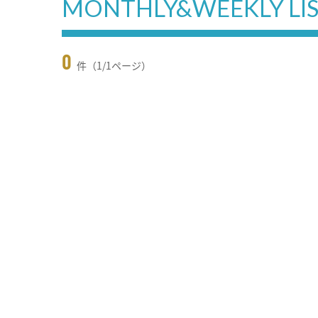
MONTHLY&WEEKLY LI
0
件（1/1ページ）