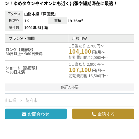
ン！ゆめタウンやイオンにも近く出張や短期滞在に最適！
アクセス
山陽本線「戸田駅」
間取り
1K
面積
19.36m²
築年数
1991年 6月 築
プラン名・期間
月額目安
1日当たり 2,700円～
ロング【防府駅】
104,100
円/月～
30日以上～360日未満
初期費用他 22,000円～
1日当たり 2,800円～
ショート【防府駅】
107,100
円/月～
～30日未満
初期費用他 16,500円～
保証人不要
山口県
防府市
お問合わせ
電話する