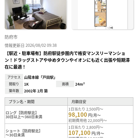
お気
に入
り登
録
防府市
情報更新日 2026/08/02 09:38
【駅近・駐車場有】防府駅徒歩圏内で格安マンスリーマンショ
ン！ドラッグストアやゆめタウンやイオンにも近く出張や短期滞
在に最適！
アクセス
山陽本線「戸田駅」
間取り
1K
面積
24m²
築年数
2002年 2月 築
プラン名・期間
月額目安
1日当たり 2,500円～
ロング【防府駅北】
98,100
円/月～
30日以上～360日未満
初期費用他 22,000円～
1日当たり 2,800円～
ショート【防府駅北】
107,100
円/月～
～30日未満