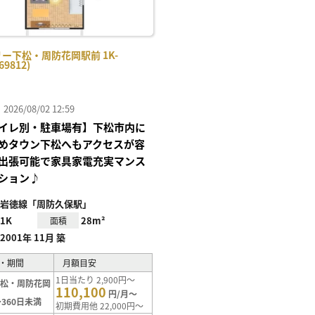
ー下松・周防花岡駅前 1K-
69812)
26/08/02 12:59
イレ別・駐車場有】下松市内に
めタウン下松へもアクセスが容
出張可能で家具家電充実マンス
ション♪
岩徳線「周防久保駅」
1K
28m²
面積
2001年 11月 築
・期間
月額目安
1日当たり 2,900円～
下松・周防花岡
110,100
円/月～
360日未満
初期費用他 22,000円～