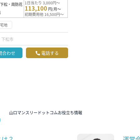
1日当たり 3,000円～
【下松・周防花
113,100
円/月～
満
初期費用他 16,500円～
住宅地
下松市
問合わせ
電話する
N
山口マンスリードットコムお役立ち情報
とは？
運営