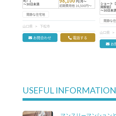
98,100
町）】
円/月～
ショート
～30日未満
初期費用他 16,500円～
岡駅前】
～30日未
閑静な住宅地
閑静な
山口県
下松市
山口県
お問合わせ
電話する
お
USEFUL INFORMATIO
マンスリーマンション