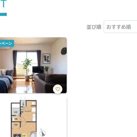
ST
並び順
ンペーン
お気
に入
り登
録