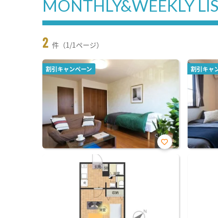
MONTHLY&WEEKLY LI
2
件（1/1ページ）
割引キャンペーン
割引キャ
お気
に入
り登
録