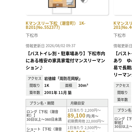
Kマンスリー下松（潮音町） 1K-
Kマンスリ
B201(No.552377)
201(No.4
下松市
下松市
情報更新日 2026/08/02 09:37
情報更新日 20
【バストイレ別・駐車場あり】下松市内
【バスト
にある格安の家具家電付マンスリーマン
あり ゆ
ション♪
易で長期
リーマン
岩徳線「周防花岡駅」
アクセス
1K
30m²
間取り
面積
アクセス
2001年 11月 築
築年数
間取り
築年数
プラン名・期間
月額目安
1日当たり 2,200円～
プラン名
ロング【下松（潮音
89,100
町）】
円/月～
ロング【
30日以上～360日未満
初期費用他 22,000円～
駅前】
30日以上～
1日当たり 2,500円～
ショート【下松（潮音