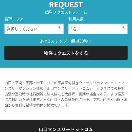
REQUEST
簡単リクエストフォーム
希望エリア
利用人数
あと1ステップ！簡単30秒！
物件リクエストをする
山口・下関・宇部・岩国エリアの家具家電付きウィークリーマンション・マ
ンスリーマンション情報「山口マンスリードットコム」。ビジネスでの長期
出張や連泊時の経費削減に法人様にも大好評！長期の場合はホテルより格安
にご利用いただけます。急な山口への単身赴任にも便利です。住所・沿線・地
図から便利に希望の物件を検索できます。
山口マンスリードットコム