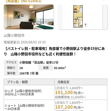
【角部屋】(No.618063)
お気
に入
り登
録
山陽小野田市
情報更新日 2026/08/02 10:20
【バストイレ別・駐車場有】角部屋で小野田駅より徒歩15分にあ
り 山陽小野田市役所なども近く利便性抜群！
アクセス
小野田線「目出駅」徒歩17分
間取り
1K
面積
30.84m²
築年数
1997年 7月 築
プラン名・期間
月額目安
1日当たり 2,600円～
ロング【山陽小野田市役所】
101,100
円/月～
30日以上～360日未満
初期費用他 22,000円～
1日当たり 2,800円～
ショート【山陽小野田市役所】
107,100
円/月～
～30日未満