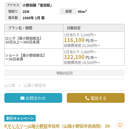
アクセス
小野田線「雀田駅」
間取り
2DK
面積
46m²
築年数
1998年 1月 築
プラン名・期間
月額目安
1日当たり 3,100円～
ロング【南小野田駅北】
116,100
円/月～
30日以上～360日未満
初期費用他 22,000円～
1日当たり 3,300円～
ショート【南小野田駅北】
122,100
円/月～
～30日未満
初期費用他 16,500円～
特急対応可
山口県
山陽小野田市
お問合わせ
電話する
割引キャンペーン
Kマンスリー山陽小野田市役所（山陽小野田市民病院） 1K-