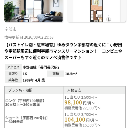
り登
録
宇部市
情報更新日 2026/08/02 15:38
【バストイレ別・駐車場有】ゆめタウン宇部店の近くに！小野田
や宇部駅周辺に便利宇部市マンスリーマンション！ コンビニや
スーパーもすぐ近くのリノベ済物件です♪
アクセス
小野田線「長門長沢駅」
間取り
1K
面積
18.5m²
築年数
1989年 4月 築
プラン名・期間
月額目安
1日当たり 2,500円～
ロング【宇部西190号前】
98,100
円/月～
30日以上～360日未満
初期費用他 22,000円～
1日当たり 2,700円～
ショート【宇部西190号前】
104,100
円/月～
～30日未満
初期費用他 16,500円～