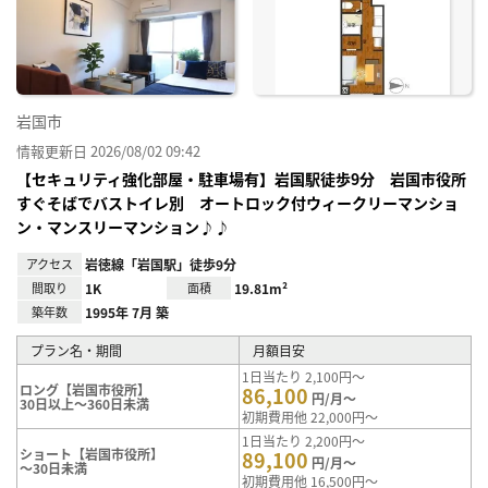
に入
り登
録
岩国市
情報更新日 2026/08/02 09:42
【セキュリティ強化部屋・駐車場有】岩国駅徒歩9分 岩国市役所
すぐそばでバストイレ別 オートロック付ウィークリーマンショ
ン・マンスリーマンション♪♪
アクセス
岩徳線「岩国駅」徒歩9分
間取り
1K
面積
19.81m²
築年数
1995年 7月 築
プラン名・期間
月額目安
1日当たり 2,100円～
ロング【岩国市役所】
86,100
円/月～
30日以上～360日未満
初期費用他 22,000円～
1日当たり 2,200円～
ショート【岩国市役所】
89,100
円/月～
～30日未満
初期費用他 16,500円～