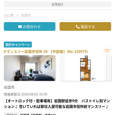
女性向け
山口県
岩国市
お問合わせ
電話する
割引キャンペーン
Kマンスリー岩国市役所 1K-【中部屋】(No.319975)
お気
に入
り登
録
岩国市
情報更新日 2026/08/02 16:50
【オートロック付・駐車場有】岩国駅徒歩9分 バストイレ別マン
ション♪ 空いていれば即日入居可能な岩国市役所前マンスリー♪
アクセス