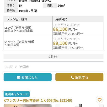
岩徳線「岩国駅」徒歩9分
間取り
1K
面積
24m²
築年数
1995年 7月 築
プラン名・期間
月額目安
1日当たり 2,100円～
ロング【岩国市役所】
86,100
円/月～
30日以上～360日未満
初期費用他 22,000円～
1日当たり 2,200円～
ショート【岩国市役所】
89,100
円/月～
～30日未満
初期費用他 16,500円～
女性向け
山口県
岩国市
お問合わせ
電話する
割引キャンペーン
Kマンスリー岩国市役所 １K-508(No.153149)
お気