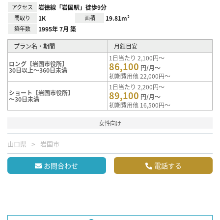
アクセス
岩徳線「岩国駅」徒歩9分
間取り
1K
面積
19.81m²
築年数
1995年 7月 築
プラン名・期間
月額目安
1日当たり 2,100円～
ロング【岩国市役所】
86,100
円/月～
30日以上～360日未満
初期費用他 22,000円～
1日当たり 2,200円～
ショート【岩国市役所】
89,100
円/月～
～30日未満
初期費用他 16,500円～
女性向け
山口県
岩国市
お問合わせ
電話する