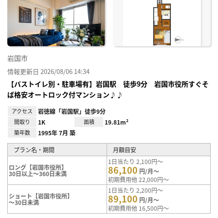
お気
に入
り登
録
岩国市
情報更新日 2026/08/06 14:34
【バストイレ別・駐車場有】岩国駅 徒歩9分 岩国市役所すぐそ
ば格安オートロック付マンション♪♪
アクセス
岩徳線「岩国駅」徒歩9分
間取り
1K
面積
19.81m²
築年数
1995年 7月 築
プラン名・期間
月額目安
1日当たり 2,100円～
ロング【岩国市役所】
86,100
円/月～
30日以上～360日未満
初期費用他 22,000円～
1日当たり 2,200円～
ショート【岩国市役所】
89,100
円/月～
～30日未満
初期費用他 16,500円～