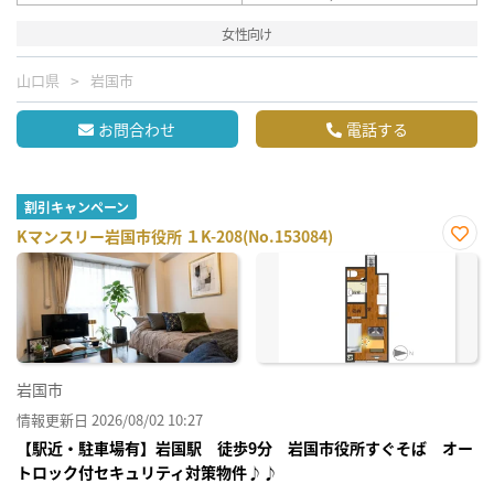
女性向け
山口県
岩国市
お問合わせ
電話する
割引キャンペーン
Kマンスリー岩国市役所 １K-208(No.153084)
お気
に入
り登
録
岩国市
情報更新日 2026/08/02 10:27
【駅近・駐車場有】岩国駅 徒歩9分 岩国市役所すぐそば オー
トロック付セキュリティ対策物件♪♪