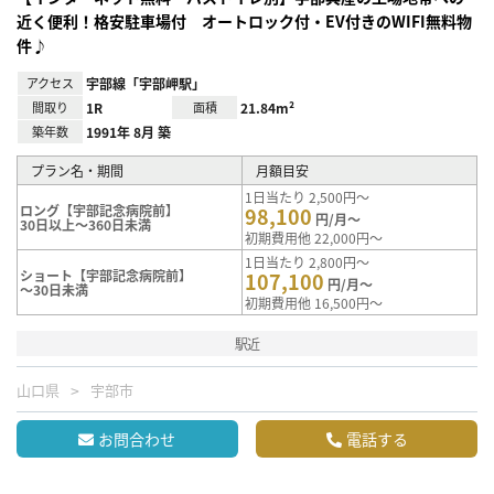
近く便利！格安駐車場付 オートロック付・EV付きのWIFI無料物
件♪
アクセス
宇部線「宇部岬駅」
間取り
1R
面積
21.84m²
築年数
1991年 8月 築
プラン名・期間
月額目安
1日当たり 2,500円～
ロング【宇部記念病院前】
98,100
円/月～
30日以上～360日未満
初期費用他 22,000円～
1日当たり 2,800円～
ショート【宇部記念病院前】
107,100
円/月～
～30日未満
初期費用他 16,500円～
駅近
山口県
宇部市
お問合わせ
電話する