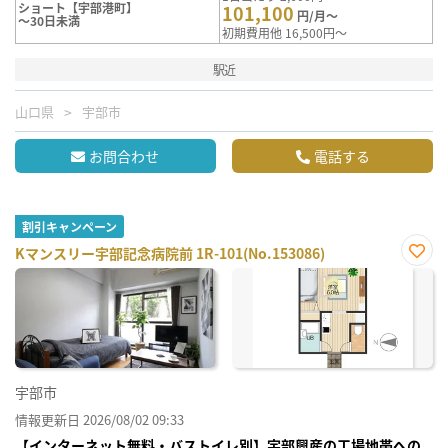
ショート【宇部港町】
101,100
円/月～
～30日未満
初期費用他 16,500円～
駅近
山口県
宇部市
お問合わせ
電話する
割引キャンペーン
Kマンスリー宇部記念病院前 1R-101(No.153086)
お気
に入
り登
録
宇部市
情報更新日 2026/08/02 09:33
【インターネット無料・バストイレ別】宇部興産の工場地帯への