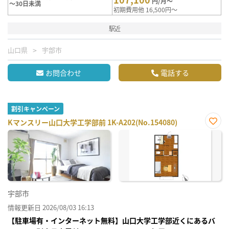
円/月～
～30日未満
初期費用他 16,500円～
駅近
山口県
宇部市
お問合わせ
電話する
割引キャンペーン
Kマンスリー山口大学工学部前 1K-A202(No.154080)
お気
に入
り登
録
宇部市
情報更新日 2026/08/03 16:13
【駐車場有・インターネット無料】山口大学工学部近くにあるバ