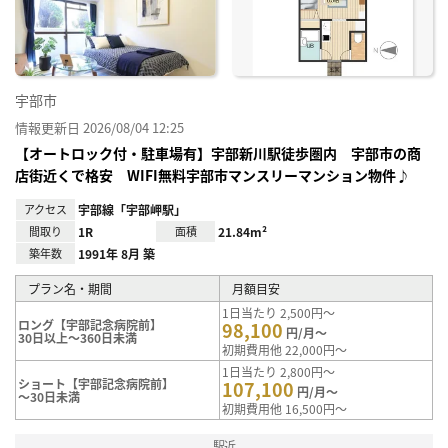
り登
録
宇部市
情報更新日 2026/08/04 12:25
【オートロック付・駐車場有】宇部新川駅徒歩圏内 宇部市の商
店街近くで格安 WIFI無料宇部市マンスリーマンション物件♪
アクセス
宇部線「宇部岬駅」
間取り
1R
面積
21.84m²
築年数
1991年 8月 築
プラン名・期間
月額目安
1日当たり 2,500円～
ロング【宇部記念病院前】
98,100
円/月～
30日以上～360日未満
初期費用他 22,000円～
1日当たり 2,800円～
ショート【宇部記念病院前】
107,100
円/月～
～30日未満
初期費用他 16,500円～
駅近