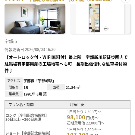
お気
に入
り登
録
宇部市
情報更新日 2026/08/03 16:30
【オートロック付・WIFI無料付】最上階 宇部新川駅徒歩圏内で
駐輪場有宇部興産の工場地帯へも可 長期出張便利な駐車場付物
件♪
アクセス
宇部線「宇部岬駅」
間取り
1R
面積
21.84m²
築年数
1991年 8月 築
プラン名・期間
月額目安
1日当たり 2,500円～
ロング【宇部記念病院前】
98,100
円/月～
30日以上～360日未満
初期費用他 22,000円～
1日当たり 2,800円～
ショート【宇部記念病院前】
107,100