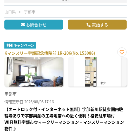
山口県
宇部市
お問合わせ
電話する
割引キャンペーン
Kマンスリー宇部記念病院前 1R-206(No.153088)
お気
に入
り登
録
宇部市
情報更新日 2026/08/03 17:16
【オートロック付・インターネット無料】宇部新川駅徒歩圏内駐
輪場ありで宇部興産の工場地帯への近く便利！格安駐車場付
WIFI無料宇部市ウィークリーマンション・マンスリーマンション
物件♪