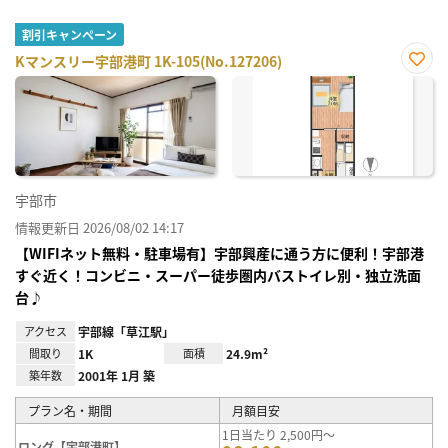
割引キャンペーン
Kマンスリー宇部港町 1K-105(No.127206)
お気
に入
り登
録
宇部市
情報更新日 2026/08/02 14:17
【WIFIネット無料・駐車場有】宇部興産に通う方に便利！宇部港
すぐ近く！コンビニ・スーパー徒歩圏内バストイレ別・独立洗面
台♪
アクセス
宇部線「草江駅」
間取り
1K
面積
24.9m²
築年数
2001年 1月 築
プラン名・期間
月額目安
1日当たり 2,500円～
ロング【宇部港町】