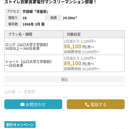
ストイレ別家具家電付マンスリーマンション部屋！
アクセス
宇部線「常盤駅」
間取り
1K
面積
24.09m²
築年数
1998年 3月 築
プラン名・期間
月額目安
1日当たり 2,100円～
ロング【山口大学工学部前】
86,100
円/月～
30日以上～360日未満
初期費用他 22,000円～
1日当たり 2,200円～
ショート【山口大学工学部前】
89,100
円/月～
～30日未満
初期費用他 16,500円～
駅近
山口県
宇部市
お問合わせ
電話する
割引キャンペーン