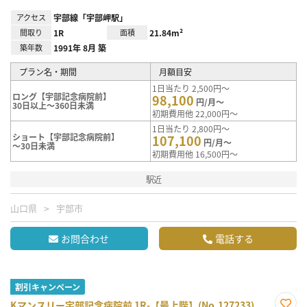
アクセス
宇部線「宇部岬駅」
間取り
1R
面積
21.84m²
築年数
1991年 8月 築
プラン名・期間
月額目安
1日当たり 2,500円～
ロング【宇部記念病院前】
98,100
円/月～
30日以上～360日未満
初期費用他 22,000円～
1日当たり 2,800円～
ショート【宇部記念病院前】
107,100
円/月～
～30日未満
初期費用他 16,500円～
駅近
山口県
宇部市
お問合わせ
電話する
割引キャンペーン
Kマンスリー宇部記念病院前 1R-【最上階】(No.127233)