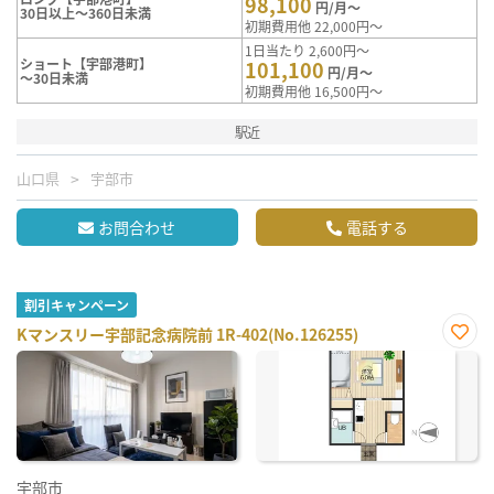
98,100
円/月～
30日以上～360日未満
初期費用他 22,000円～
1日当たり 2,600円～
ショート【宇部港町】
101,100
円/月～
～30日未満
初期費用他 16,500円～
駅近
山口県
宇部市
お問合わせ
電話する
割引キャンペーン
Kマンスリー宇部記念病院前 1R-402(No.126255)
お気
に入
り登
録
宇部市