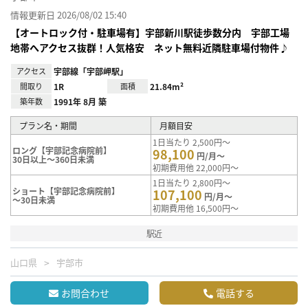
情報更新日 2026/08/02 15:40
【オートロック付・駐車場有】宇部新川駅徒歩数分内 宇部工場
地帯へアクセス抜群！人気格安 ネット無料近隣駐車場付物件♪
アクセス
宇部線「宇部岬駅」
間取り
1R
面積
21.84m²
築年数
1991年 8月 築
プラン名・期間
月額目安
1日当たり 2,500円～
ロング【宇部記念病院前】
98,100
円/月～
30日以上～360日未満
初期費用他 22,000円～
1日当たり 2,800円～
ショート【宇部記念病院前】
107,100
円/月～
～30日未満
初期費用他 16,500円～
駅近
山口県
宇部市
お問合わせ
電話する