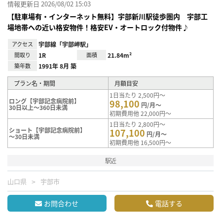
情報更新日 2026/08/02 15:03
【駐車場有・インターネット無料】宇部新川駅徒歩圏内 宇部工
場地帯への近い格安物件！格安EV・オートロック付物件♪
アクセス
宇部線「宇部岬駅」
間取り
1R
面積
21.84m²
築年数
1991年 8月 築
プラン名・期間
月額目安
1日当たり 2,500円～
ロング【宇部記念病院前】
98,100
円/月～
30日以上～360日未満
初期費用他 22,000円～
1日当たり 2,800円～
ショート【宇部記念病院前】
107,100
円/月～
～30日未満
初期費用他 16,500円～
駅近
山口県
宇部市
お問合わせ
電話する