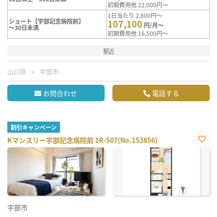
初期費用他 22,000円～
1日当たり 2,800円～
ショート【宇部記念病院前】
107,100
円/月～
～30日未満
初期費用他 16,500円～
駅近
山口県
宇部市
お問合わせ
電話する
割引キャンペーン
Kマンスリー宇部記念病院前 1R-507(No.153856)
お気
に入
り登
録
宇部市