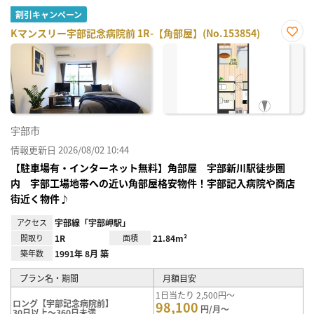
割引キャンペーン
Kマンスリー宇部記念病院前 1R-【角部屋】(No.153854)
お気
に入
り登
録
宇部市
情報更新日 2026/08/02 10:44
【駐車場有・インターネット無料】角部屋 宇部新川駅徒歩圏
内 宇部工場地帯への近い角部屋格安物件！宇部記入病院や商店
街近く物件♪
アクセス
宇部線「宇部岬駅」
間取り
1R
面積
21.84m²
築年数
1991年 8月 築
プラン名・期間
月額目安
1日当たり 2,500円～
ロング【宇部記念病院前】
98,100
円/月～
30日以上～360日未満