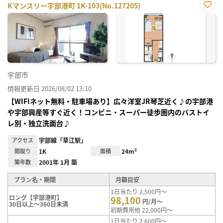
Kマンスリー宇部港町 1K-103(No.127205)
お気
に入
り登
録
宇部市
情報更新日 2026/08/02 13:10
【WIFIネット無料・駐車場あり】広々洋室JR琴芝近く♪の宇部港
や宇部興産等すぐ近く！コンビニ・スーパー徒歩圏内のバストイ
レ別・独立洗面台♪
アクセス
宇部線「草江駅」
間取り
1K
面積
24m²
築年数
2001年 1月 築
プラン名・期間
月額目安
1日当たり 2,500円～
ロング【宇部港町】
98,100
円/月～
30日以上～360日未満
初期費用他 22,000円～
1日当たり 2,600円～