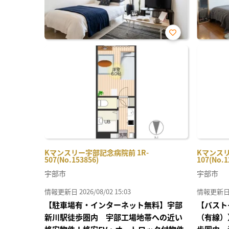
お気
に入
り登
録
Kマンスリー宇部記念病院前 1R-
Kマンスリ
507(No.153856)
107(No.1
宇部市
宇部市
情報更新日 2026/08/02 15:03
情報更新日 20
【駐車場有・インターネット無料】宇部
【バスト
新川駅徒歩圏内 宇部工場地帯への近い
（有線）