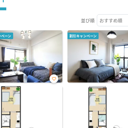
並び順
ンペーン
割引キャンペーン
お気
に入
り登
録