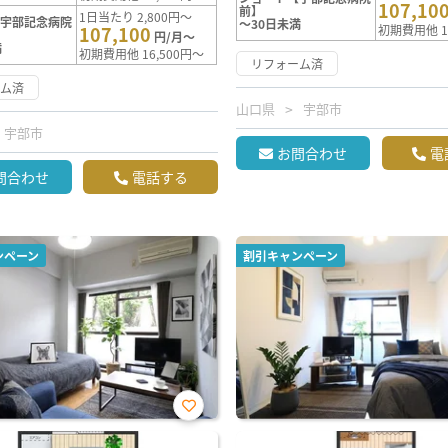
107,10
前】
1日当たり 2,800円～
【宇部記念病院
～30日未満
107,100
初期費用他 1
円/月～
満
初期費用他 16,500円～
リフォーム済
ーム済
山口県
宇部市
宇部市
お問合わせ
電
問合わせ
電話する
ンペーン
割引キャンペーン
お気
に入