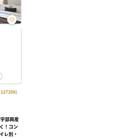
お気
に入
り登
録
27206)
】宇部興産
く！コン
イレ別・