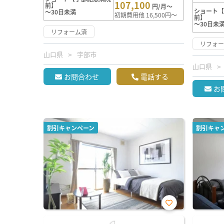
107,100
前】
円/月～
ショート
～30日未満
初期費用他 16,500円～
前】
～30日未
リフォーム済
リフォ
山口県
宇部市
山口県
お問合わせ
電話する
お
割引キャンペーン
割引キャ
お気
に入