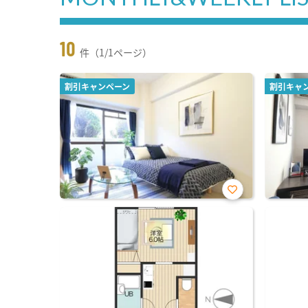
10
件（1/1ページ）
割引キャンペーン
割引キャ
お気
に入
り登
録