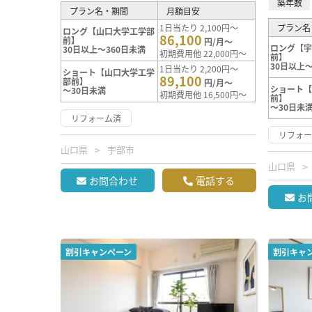
築年数
プラン名・期間
月額目安
1日当たり 2,100円～
プラン名
ロング【山口大学工学部
86,100
前】
円/月～
ロング【
30日以上～360日未満
初期費用他 22,000円～
前】
30日以上～
1日当たり 2,200円～
ショート【山口大学工学
89,100
部前】
円/月～
ショート
～30日未満
初期費用他 16,500円～
前】
～30日未
リフォーム済
リフォ
山口県
宇部市
山口県
お問合わせ
電話する
お
割引キャンペーン
割引キャ