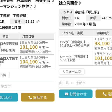
洋室8帖 駐車場付 格安宇部市
独立洗面台♪
ーマンション物件♪♪
宇部線「草江駅」
アクセス
宇部線「宇部岬駅」
1K
24.9m
間取り
面積
1K
25.92m²
面積
2001年 1月 築
築年数
1995年 1月 築
プラン名・期間
月額目安
・期間
月額目安
1日当たり 2,
ロング【宇部港町】
98,100
1日当たり 2,600円～
山口大学医学部
30日以上～360日未満
101,100
前】
円/月～
初期費用他 2
360日未満
初期費用他 22,000円～
1日当たり 2,
ショート【宇部港町】
101,10
1日当たり 2,700円～
【山口大学医学
～30日未満
104,100
院前】
円/月～
初期費用他 1
満
初期費用他 16,500円～
リフォーム済
ーム済
山口県
宇部市
宇部市
お問合わせ
電
問合わせ
電話する