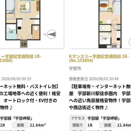
り登
録
ー宇部記念病院前 1R-
Kマンスリー宇部記念病院前 1R-
53086)
(No.153854)
宇部市
26/08/02 09:33
情報更新日 2026/08/02 10:44
ーネット無料・バストイレ別】
【駐車場有・インターネット無
の工場地帯への近く便利！格安
屋 宇部新川駅徒歩圏内 宇部
 オートロック付・EV付きの
への近い角部屋格安物件！宇部
料物件♪
や商店街近く物件♪
宇部線「宇部岬駅」
宇部線「宇部岬駅」
アクセス
1R
21.84m²
1R
21.84m
面積
間取り
面積