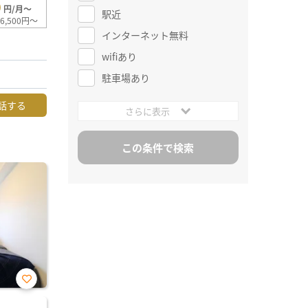
0
円/月～
駅近
6,500円～
インターネット無料
wifiあり
駐車場あり
話する
さらに表示
お気
に入