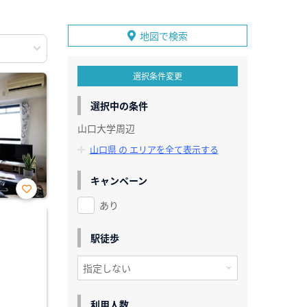
地図で検索
選択条件変更
選択中の条件
山口大学周辺
山口県 の エリアを全て表示する
キャンペーン
あり
お気
に入
り登
録
駅徒歩
利用人数