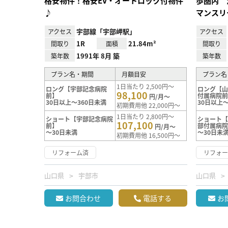
格安物件！格安EV・オートロック付物件
歩圏内 
♪
マンスリ
宇部線「宇部岬駅」
アクセス
アクセス
1R
21.84m²
間取り
面積
間取り
1991年 8月 築
築年数
築年数
プラン名・期間
月額目安
プラン名
1日当たり 2,500円～
ロング【宇部記念病院
ロング【
98,100
前】
付属病院
円/月～
30日以上～360日未満
30日以上～
初期費用他 22,000円～
1日当たり 2,800円～
ショート【宇部記念病院
ショート
107,100
前】
部付属病
円/月～
～30日未満
～30日未
初期費用他 16,500円～
リフォーム済
リフォ
山口県
宇部市
山口県
お問合わせ
電話する
お