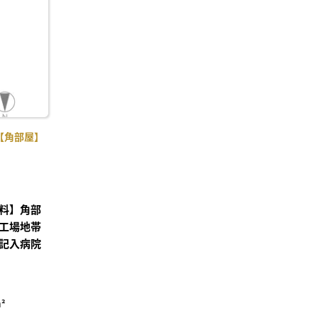
り登
録
【角部屋】
料】角部
工場地帯
記入病院
²