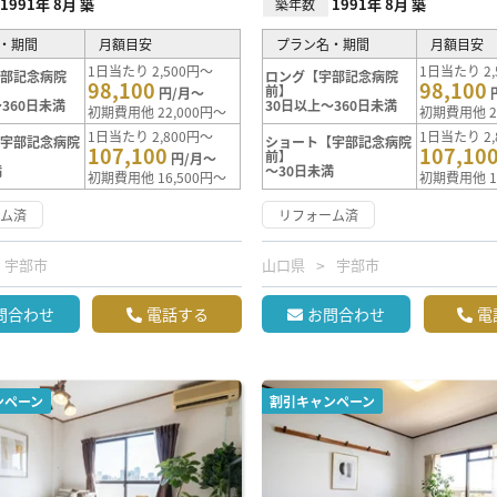
1991年 8月 築
1991年 8月 築
築年数
・期間
月額目安
プラン名・期間
月額目安
1日当たり 2,500円～
1日当たり 2,
宇部記念病院
ロング【宇部記念病院
98,100
98,100
前】
円/月～
360日未満
30日以上～360日未満
初期費用他 22,000円～
初期費用他 2
1日当たり 2,800円～
1日当たり 2,
【宇部記念病院
ショート【宇部記念病院
107,100
107,10
前】
円/月～
満
～30日未満
初期費用他 16,500円～
初期費用他 1
ーム済
リフォーム済
宇部市
山口県
宇部市
問合わせ
電話する
お問合わせ
電
ンペーン
割引キャンペーン