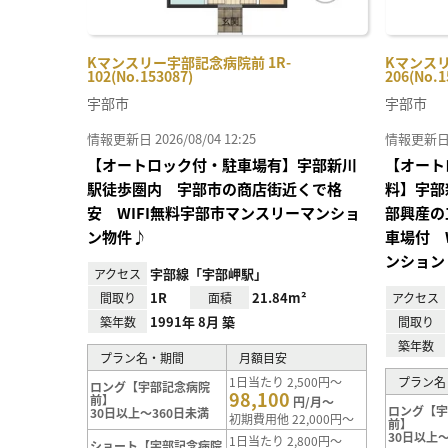
Kマンスリー宇部記念病院前 1R-
Kマンスリ
102(No.153087)
206(No.1
宇部市
宇部市
情報更新日 2026/08/04 12:25
情報更新日 20
【オートロック付・駐車場有】宇部新川
【オート
駅徒歩圏内 宇部市の商店街近くで格
料】宇部
安 WIFI無料宇部市マンスリーマンショ
部興産の
ン物件♪
車場付 
ンション
宇部線「宇部岬駅」
アクセス
1R
21.84m²
間取り
面積
アクセス
1991年 8月 築
築年数
間取り
築年数
プラン名・期間
月額目安
1日当たり 2,500円～
プラン名
ロング【宇部記念病院
98,100
前】
円/月～
ロング【
30日以上～360日未満
初期費用他 22,000円～
前】
30日以上～
1日当たり 2,800円～
ショート【宇部記念病院