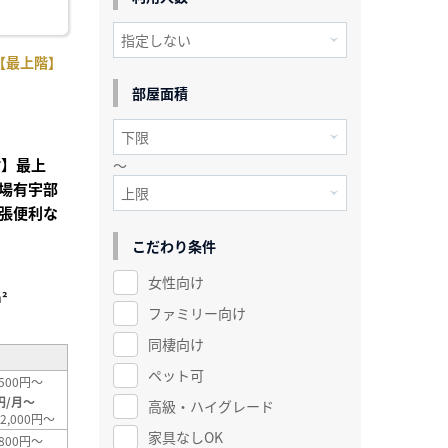
【最上階】
部屋面積
付】最上
～
場有宇部
張便利な
こだわり条件
女性向け
²
ファミリー向け
同棲向け
ペット可
500円～
円/月～
高級・ハイグレード
2,000円～
家具なしOK
800円～