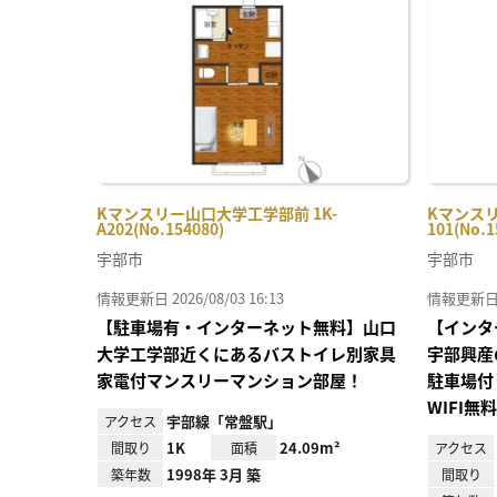
り登
録
Kマンスリー山口大学工学部前 1K-
Kマンスリ
A202(No.154080)
101(No.1
宇部市
宇部市
情報更新日 2026/08/03 16:13
情報更新日 20
【駐車場有・インターネット無料】山口
【インタ
大学工学部近くにあるバストイレ別家具
宇部興産
家電付マンスリーマンション部屋！
駐車場付
WIFI無
宇部線「常盤駅」
アクセス
1K
24.09m²
間取り
面積
アクセス
1998年 3月 築
築年数
間取り