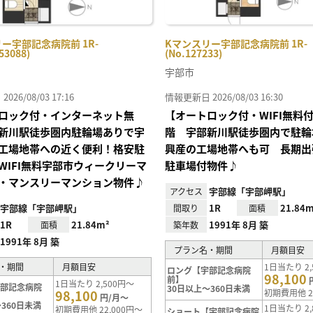
ー宇部記念病院前 1R-
Kマンスリー宇部記念病院前 1R-
53088)
(No.127233)
宇部市
26/08/03 17:16
情報更新日 2026/08/03 16:30
ロック付・インターネット無
【オートロック付・WIFI無料
新川駅徒歩圏内駐輪場ありで宇
階 宇部新川駅徒歩圏内で駐輪
工場地帯への近く便利！格安駐
興産の工場地帯へも可 長期出
WIFI無料宇部市ウィークリーマ
駐車場付物件♪
・マンスリーマンション物件♪
宇部線「宇部岬駅」
アクセス
宇部線「宇部岬駅」
1R
21.84m
間取り
面積
1R
21.84m²
1991年 8月 築
面積
築年数
1991年 8月 築
プラン名・期間
月額目安
・期間
月額目安
1日当たり 2,
ロング【宇部記念病院
98,100
前】
1日当たり 2,500円～
宇部記念病院
30日以上～360日未満
98,100
初期費用他 2
円/月～
360日未満
1日当たり 2,
初期費用他 22,000円～
ショート【宇部記念病院