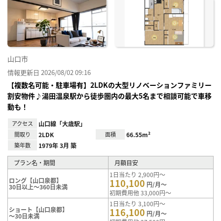
お気
に入
り登
録
山口市
情報更新日 2026/08/02 09:16
【複数名可能・駐車場有】2LDKの大型リノベーションファミリー
割安物件♪湯田温泉駅から徒歩圏内の最大5名まで相談可能で車移
動も！
アクセス
山口線「大歳駅」
間取り
2LDK
面積
66.55m²
築年数
1979年 3月 築
プラン名・期間
月額目安
1日当たり 2,900円～
ロング【山口泉都】
110,100
円/月～
30日以上～360日未満
初期費用他 33,000円～
1日当たり 3,100円～
ショート【山口泉都】
116,100
円/月～
～30日未満