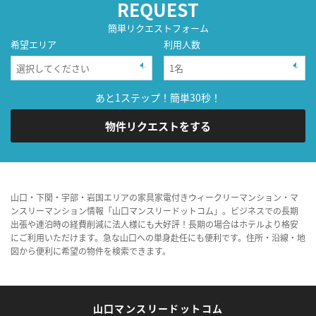
REQUEST
簡単リクエストフォーム
希望エリア
利用人数
あと1ステップ！簡単30秒！
物件リクエストをする
山口・下関・宇部・岩国エリアの家具家電付きウィークリーマンション・マ
ンスリーマンション情報「山口マンスリードットコム」。ビジネスでの長期
出張や連泊時の経費削減に法人様にも大好評！長期の場合はホテルより格安
にご利用いただけます。急な山口への単身赴任にも便利です。住所・沿線・地
図から便利に希望の物件を検索できます。
山口マンスリードットコム