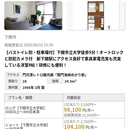
お気
に入
り登
録
下関市
情報更新日 2026/08/02 10:34
【バストイレ別・駐車場付】下関市立大学徒歩5分！オートロック
と防犯カメラ付 新下関駅にアクセス良好で家具家電充実も充実
している洋室8帖！研修にも便利！
アクセス
門司港レトロ観光線「関門海峡めかり駅」
間取り
1K
面積
24.5m²
築年数
1996年 3月 築
プラン名・期間
月額目安
1日当たり 2,500円～
ロング【下関市立大学前】
98,100
円/月～
30日以上～360日未満
初期費用他 22,000円～
1日当たり 2,700円～
ショート【下関市立大学前】
104,100
円/月～
～30日未満