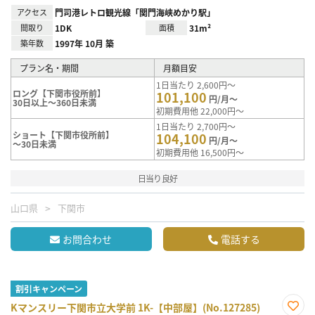
アクセス
門司港レトロ観光線「関門海峡めかり駅」
間取り
1DK
面積
31m²
築年数
1997年 10月 築
プラン名・期間
月額目安
1日当たり 2,600円～
ロング【下関市役所前】
101,100
円/月～
30日以上～360日未満
初期費用他 22,000円～
1日当たり 2,700円～
ショート【下関市役所前】
104,100
円/月～
～30日未満
初期費用他 16,500円～
日当り良好
山口県
下関市
お問合わせ
電話する
割引キャンペーン
Kマンスリー下関市立大学前 1K-【中部屋】(No.127285)