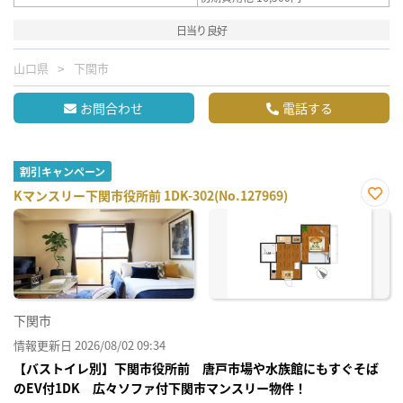
日当り良好
山口県
下関市
お問合わせ
電話する
割引キャンペーン
Kマンスリー下関市役所前 1DK-302(No.127969)
お気
に入
り登
録
下関市
情報更新日 2026/08/02 09:34
【バストイレ別】下関市役所前 唐戸市場や水族館にもすぐそば
のEV付1DK 広々ソファ付下関市マンスリー物件！