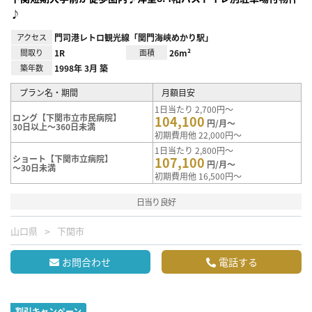
♪
アクセス
門司港レトロ観光線「関門海峡めかり駅」
間取り
1R
面積
26m²
築年数
1998年 3月 築
プラン名・期間
月額目安
1日当たり 2,700円～
ロング【下関市立市民病院】
104,100
円/月～
30日以上～360日未満
初期費用他 22,000円～
1日当たり 2,800円～
ショート【下関市立病院】
107,100
円/月～
～30日未満
初期費用他 16,500円～
日当り良好
山口県
下関市
お問合わせ
電話する
割引キャンペーン