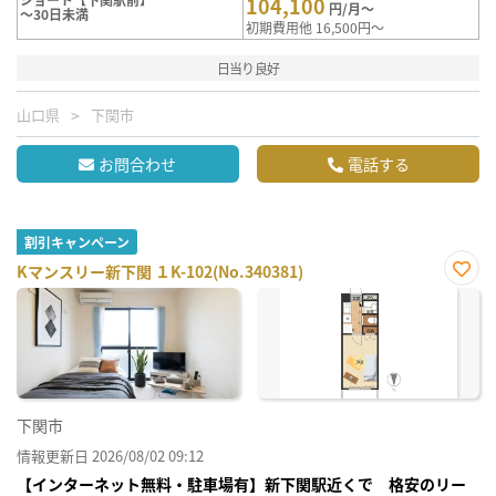
104,100
円/月～
～30日未満
初期費用他 16,500円～
日当り良好
山口県
下関市
お問合わせ
電話する
割引キャンペーン
Kマンスリー新下関 １K-102(No.340381)
お気
に入
り登
録
下関市
情報更新日 2026/08/02 09:12
【インターネット無料・駐車場有】新下関駅近くで 格安のリー