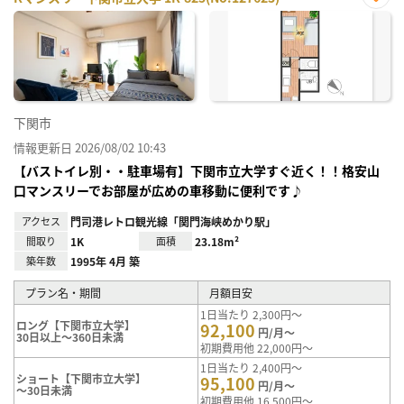
お気
に入
り登
録
下関市
情報更新日 2026/08/02 10:43
【バストイレ別・・駐車場有】下関市立大学すぐ近く！！格安山
口マンスリーでお部屋が広めの車移動に便利です♪
アクセス
門司港レトロ観光線「関門海峡めかり駅」
間取り
1K
面積
23.18m²
築年数
1995年 4月 築
プラン名・期間
月額目安
1日当たり 2,300円～
ロング【下関市立大学】
92,100
円/月～
30日以上～360日未満
初期費用他 22,000円～
1日当たり 2,400円～
ショート【下関市立大学】
95,100
円/月～
～30日未満
初期費用他 16,500円～