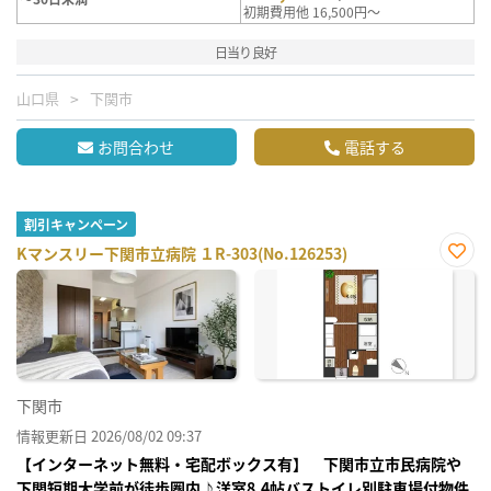
初期費用他 16,500円～
日当り良好
山口県
下関市
お問合わせ
電話する
割引キャンペーン
Kマンスリー下関市立病院 １R-303(No.126253)
お気
に入
り登
録
下関市
情報更新日 2026/08/02 09:37
【インターネット無料・宅配ボックス有】 下関市立市民病院や
下関短期大学前が徒歩圏内♪洋室8.4帖バストイレ別駐車場付物件