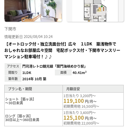
り登
録
下関市
情報更新日 2026/08/04 10:24
【オートロック付・独立洗面台付】広々 １LDK 築浅物件で
おしゃれなお部屋広々空間 宅配ボックス付・下関市マンスリー
マンション駐車場付！♪♪
アクセス
門司港レトロ観光線「関門海峡めかり駅」
間取り
1LDK
面積
40.41m²
築年数
2014年 10月 築
プラン名・期間
月額目安
1日当たり 3,200円～
ショート【筋ヶ浜】
119,100
円/月～
～30日未満
初期費用他 16,500円～
1日当たり 3,400円～
ロング【筋ヶ浜】
125,100
円/月～
30日以上～360日未満
初期費用他 22,000円～