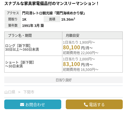
スナブルな家具家電備品付のマンスリーマンション！
アクセス
門司港レトロ観光線「関門海峡めかり駅」
間取り
1K
面積
19.36m²
築年数
1991年 3月 築
プラン名・期間
月額目安
1日当たり 1,900円～
ロング【新下関】
80,100
円/月～
30日以上～360日未満
初期費用他 22,000円～
1日当たり 2,000円～
ショート【新下関】
83,100
円/月～
～30日未満
初期費用他 16,500円～
日当り良好
山口県
下関市
お問合わせ
電話する