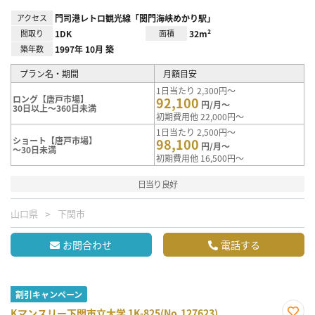
アクセス
門司港レトロ観光線「関門海峡めかり駅」
間取り
1DK
面積
32m²
築年数
1997年 10月 築
プラン名・期間
月額目安
1日当たり 2,300円～
ロング【唐戸市場】
92,100
円/月～
30日以上～360日未満
初期費用他 22,000円～
1日当たり 2,500円～
ショート【唐戸市場】
98,100
円/月～
～30日未満
初期費用他 16,500円～
日当り良好
山口県
下関市
お問合わせ
電話する
割引キャンペーン
Kマンスリー下関市立大学 1K-825(No.127623)