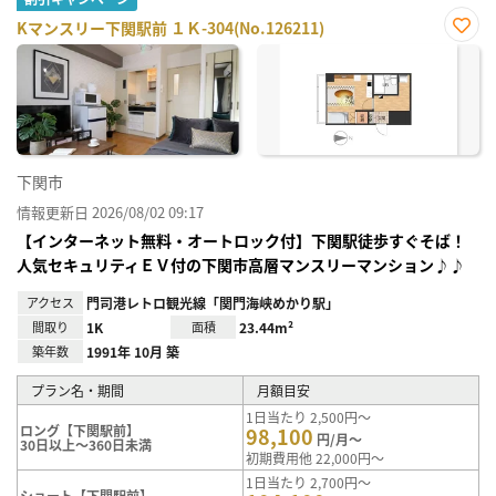
Kマンスリー下関駅前 １Ｋ-304(No.126211)
お気
に入
り登
録
下関市
情報更新日 2026/08/02 09:17
【インターネット無料・オートロック付】下関駅徒歩すぐそば！
人気セキュリティＥＶ付の下関市高層マンスリーマンション♪♪
アクセス
門司港レトロ観光線「関門海峡めかり駅」
間取り
1K
面積
23.44m²
築年数
1991年 10月 築
プラン名・期間
月額目安
1日当たり 2,500円～
ロング【下関駅前】
98,100
円/月～
30日以上～360日未満
初期費用他 22,000円～
1日当たり 2,700円～
ショート【下関駅前】