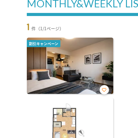
MONTHLY&WEEKLY LI
1
件（1/1ページ）
割引キャンペーン
お気
に入
り登
録