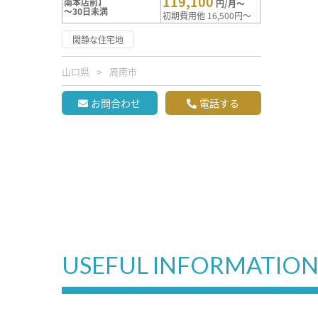
119,100
南本店前】
円/月～
～30日未満
初期費用他 16,500円～
閑静な住宅地
山口県
周南市
お問合わせ
電話する
USEFUL INFORMATIO