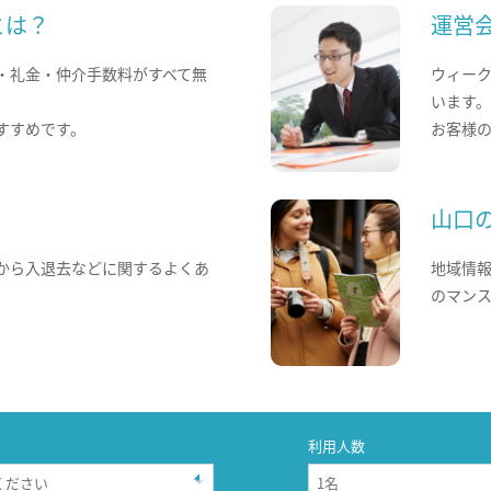
とは？
運営
・礼金・仲介手数料がすべて無
ウィー
います
すすめです。
お客様
山口
から入退去などに関するよくあ
地域情
のマン
利用人数