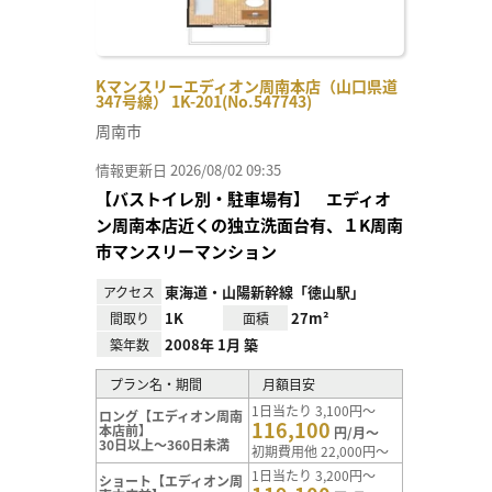
Kマンスリーエディオン周南本店（山口県道
347号線） 1K-201(No.547743)
周南市
情報更新日 2026/08/02 09:35
【バストイレ別・駐車場有】 エディオ
ン周南本店近くの独立洗面台有、１K周南
市マンスリーマンション
東海道・山陽新幹線「徳山駅」
アクセス
1K
27m²
間取り
面積
2008年 1月 築
築年数
プラン名・期間
月額目安
1日当たり 3,100円～
ロング【エディオン周南
116,100
本店前】
円/月～
30日以上～360日未満
初期費用他 22,000円～
1日当たり 3,200円～
ショート【エディオン周