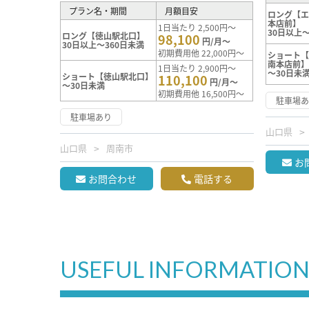
プラン名・期間
月額目安
ロング【エ
本店前】
1日当たり 2,500円～
30日以上～
ロング【徳山駅北口】
98,100
円/月～
30日以上～360日未満
初期費用他 22,000円～
ショート【
南本店前
1日当たり 2,900円～
～30日未
ショート【徳山駅北口】
110,100
円/月～
～30日未満
初期費用他 16,500円～
駐車場
駐車場あり
山口県
山口県
周南市
お
お問合わせ
電話する
USEFUL INFORMATIO