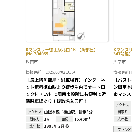
Kマンスリー徳山駅北口 1K-【角部屋】
Kマンス
(No.394059)
347号線） 
周南市
周南市
情報更新日 2026/08/02 10:54
情報更新日 20
【最上階角部屋・駐車場有】インターネ
【バスト
ット無料徳山駅より徒歩圏内でオートロ
ン周南本
ック付・EV付で周南市役所にも便利で近
市マンス
隣駐車場あり！複数名入居可！
アクセス
山陽本線「徳山駅」徒歩5分
アクセス
間取り
1K
16.43m²
間取り
面積
築年数
1985年 2月 築
築年数
プラン名