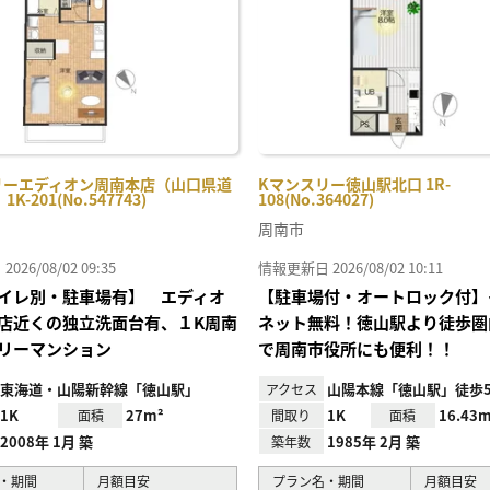
リーエディオン周南本店（山口県道
Kマンスリー徳山駅北口 1R-
1K-201(No.547743)
108(No.364027)
周南市
26/08/02 09:35
情報更新日 2026/08/02 10:11
イレ別・駐車場有】 エディオ
【駐車場付・オートロック付】
店近くの独立洗面台有、１K周南
ネット無料！徳山駅より徒歩圏
リーマンション
で周南市役所にも便利！！
東海道・山陽新幹線「徳山駅」
山陽本線「徳山駅」徒歩
アクセス
1K
27m²
1K
16.43m
面積
間取り
面積
2008年 1月 築
1985年 2月 築
築年数
・期間
月額目安
プラン名・期間
月額目安