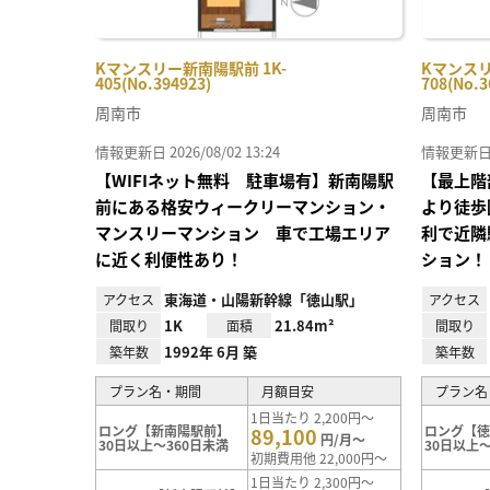
Kマンスリー新南陽駅前 1K-
Kマンスリ
405(No.394923)
708(No.3
周南市
周南市
情報更新日 2026/08/02 13:24
情報更新日 20
【WIFIネット無料 駐車場有】新南陽駅
【最上階
前にある格安ウィークリーマンション・
より徒歩
マンスリーマンション 車で工場エリア
利で近隣
に近く利便性あり！
ション！
東海道・山陽新幹線「徳山駅」
アクセス
アクセス
1K
21.84m²
間取り
面積
間取り
1992年 6月 築
築年数
築年数
プラン名・期間
月額目安
プラン名
1日当たり 2,200円～
ロング【新南陽駅前】
ロング【
89,100
円/月～
30日以上～360日未満
30日以上～
初期費用他 22,000円～
1日当たり 2,300円～