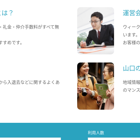
とは？
運営
・礼金・仲介手数料がすべて無
ウィー
います
すすめです。
お客様
山口
から入退去などに関するよくあ
地域情
のマン
利用人数