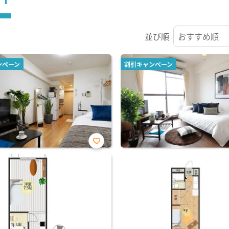
並び順
ンペーン
割引キャンペーン
お気
に入
り登
録