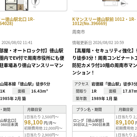
ー徳山駅北口 1R-
Kマンスリー徳山駅前 1012・1R-
64028)
1012(No.396669)
周南市
26/08/02 11:41
情報更新日 2026/08/02 10:59
部屋・オートロック付】徳山駅
【高層階・セキュリティ強化】
圏内でEV付で周南市役所にも便
り徒歩3分！周南コンビナート
駐車場あり徳山マンスリーマン
防犯カメラ付10階の周南市マ
ンション！
山陽本線「徳山駅」徒歩5分
岩徳線「徳山駅」徒歩3
アクセス
1K
16.43m²
1R
17.87m
面積
間取り
面積
1985年 2月 築
1989年 1月 築
築年数
・期間
月額目安
プラン名・期間
月額目安
1日当たり 2,500円～
1日当たり 2,
徳山駅北口】
ロング【徳山駅前】
98,100
89,100
円/月～
360日未満
30日以上～360日未満
初期費用他 22,000円～
初期費用他 2
1日当たり 2,900円～
1日当たり 2,