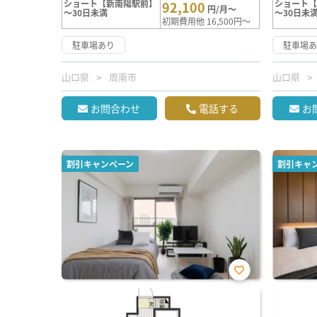
ショート【新南陽駅前】
ショート
92,100
円/月～
～30日未満
～30日未
初期費用他 16,500円～
駐車場あり
駐車場
山口県
周南市
山口県
お問合わせ
電話する
お
割引キャンペーン
割引キャ
お気
に入
り登
録