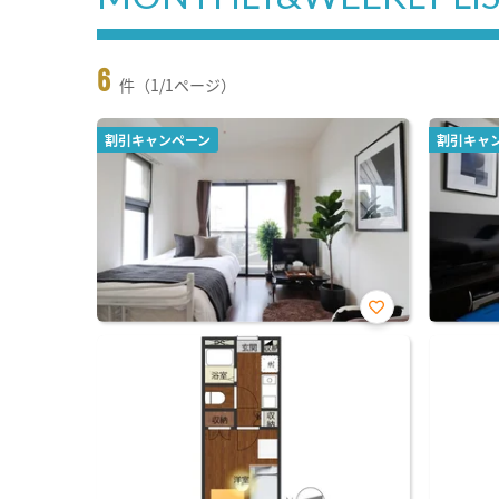
6
件（1/1ページ）
割引キャンペーン
割引キャ
お気
に入
り登
録