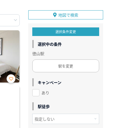
地図で検索
選択条件変更
選択中の条件
徳山駅
駅を変更
キャンペーン
お気
に入
あり
り登
録
駅徒歩