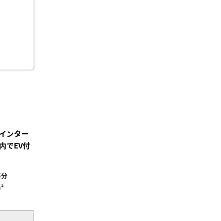
インター
内でEV付
5分
²