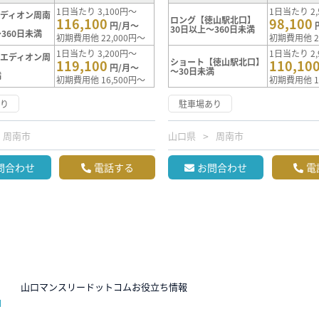
1日当たり 3,100円～
1日当たり 2,
ディオン周南
ロング【徳山駅北口】
116,100
98,100
円/月～
30日以上～360日未満
360日未満
初期費用他 22,000円～
初期費用他 2
1日当たり 3,200円～
1日当たり 2,
エディオン周
ショート【徳山駅北口】
119,100
110,10
】
円/月～
～30日未満
満
初期費用他 16,500円～
初期費用他 1
あり
駐車場あり
周南市
山口県
周南市
問合わせ
電話する
お問合わせ
電
N
山口マンスリードットコムお役立ち情報