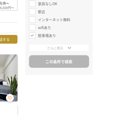
家具なしOK
円/月～
6,500円～
駅近
インターネット無料
wifiあり
駐車場あり
話する
さらに表示
お気
に入
り登
録