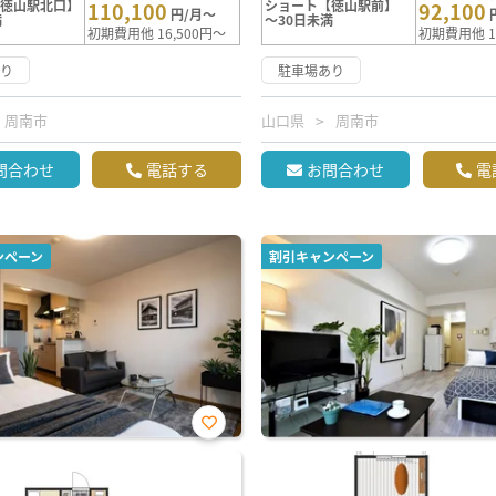
【徳山駅北口】
ショート【徳山駅前】
110,100
92,100
円/月～
満
～30日未満
初期費用他 16,500円～
初期費用他 1
あり
駐車場あり
周南市
山口県
周南市
問合わせ
電話する
お問合わせ
電
ンペーン
割引キャンペーン
お気
に入
り登
録