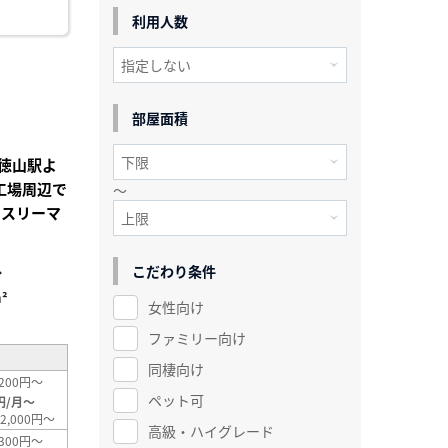
利用人数
部屋面積
徳山駅よ
工場周辺で
～
ンスリーマ
こだわり条件
分
²
女性向け
ファミリー向け
同棲向け
200円～
ペット可
円/月～
2,000円～
高級・ハイグレード
300円～