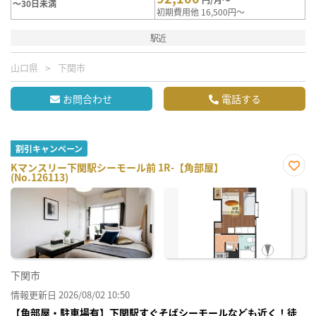
～30日未満
初期費用他 16,500円～
駅近
山口県
下関市
お問合わせ
電話する
割引キャンペーン
Kマンスリー下関駅シーモール前 1R-【角部屋】
(No.126113)
お気
に入
り登
録
下関市
情報更新日 2026/08/02 10:50
【角部屋・駐車場有】下関駅すぐそばシーモールなども近く！徒