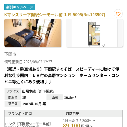
割引キャンペーン
Kマンスリー下関駅シーモール前 １Ｒ-5005(No.143907)
お気
に入
り登
録
下関市
情報更新日 2026/08/02 12:27
【駅近・駐車場あり】下関駅すぐそば スピーディーに動けて便
利な徒歩圏内！ＥＶ付の高層マンション ホームセンター・コン
ビニ等近くにあり便利♪♪
アクセス
山陽本線「新下関駅」
間取り
1R
面積
19.8m²
築年数
1987年 10月 築
プラン名・期間
月額目安
1日当たり 2,200円～
ロング【下関駅シーモール前】
89,100
円/月～