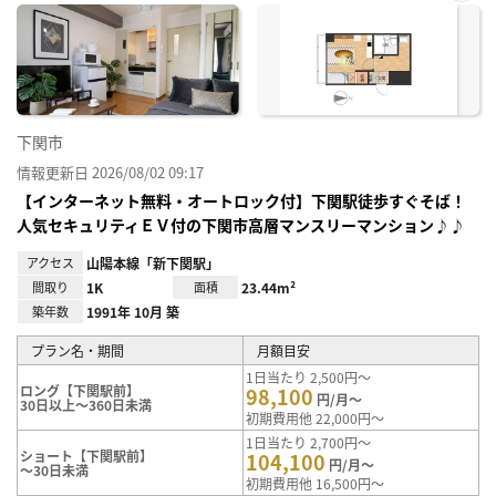
お気
に入
り登
録
下関市
情報更新日 2026/08/02 09:17
【インターネット無料・オートロック付】下関駅徒歩すぐそば！
人気セキュリティＥＶ付の下関市高層マンスリーマンション♪♪
アクセス
山陽本線「新下関駅」
間取り
1K
面積
23.44m²
築年数
1991年 10月 築
プラン名・期間
月額目安
1日当たり 2,500円～
ロング【下関駅前】
98,100
円/月～
30日以上～360日未満
初期費用他 22,000円～
1日当たり 2,700円～
ショート【下関駅前】
104,100
円/月～
～30日未満
初期費用他 16,500円～