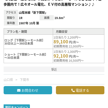
歩圏内で！広々オール電化、ＥＶ付の高層階マンション♪♪
アクセス
山陽本線「新下関駅」
間取り
1R
面積
19.8m²
築年数
1987年 10月 築
プラン名・期間
月額目安
1日当たり 2,200円～
ロング【下関駅シーモール前】
89,100
円/月～
30日以上～360日未満
初期費用他 22,000円～
1日当たり 2,300円～
ショート【下関駅シーモール前】
92,100
円/月～
～30日未満
初期費用他 16,500円～
駅近
山口県
下関市
お問合わせ
電話する
割引キャンペーン