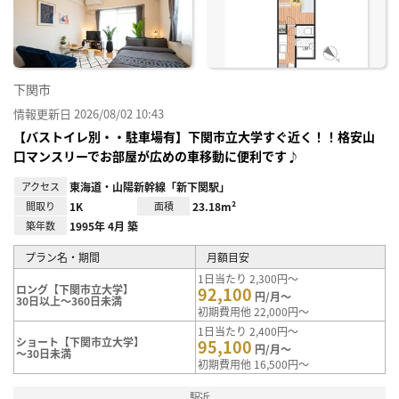
り登
録
下関市
情報更新日 2026/08/02 10:43
【バストイレ別・・駐車場有】下関市立大学すぐ近く！！格安山
口マンスリーでお部屋が広めの車移動に便利です♪
アクセス
東海道・山陽新幹線「新下関駅」
間取り
1K
面積
23.18m²
築年数
1995年 4月 築
プラン名・期間
月額目安
1日当たり 2,300円～
ロング【下関市立大学】
92,100
円/月～
30日以上～360日未満
初期費用他 22,000円～
1日当たり 2,400円～
ショート【下関市立大学】
95,100
円/月～
～30日未満
初期費用他 16,500円～
駅近