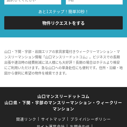
あと1ステップ！簡単30秒！
物件リクエストをする
山口・下関・宇部・岩国エリアの家具家電付きウィークリーマンション・マ
ンスリーマンション情報「山口マンスリードットコム」。ビジネスでの長期
出張や連泊時の経費削減に法人様にも大好評！長期の場合はホテルより格安
にご利用いただけます。急な山口への単身赴任にも便利です。住所・沿線・地
図から便利に希望の物件を検索できます。
山口マンスリードットコム
山口県・下関・宇部のマンスリーマンション・ウィークリー
マンション
関連リンク
サイトマップ
プライバシーポリシー
サイト運営会社
お問合わせ