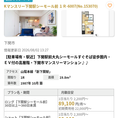
Kマンスリー下関駅シーモール前 １Ｒ-6007(No.153070)
お気
に入
り登
録
下関市
情報更新日 2026/08/02 13:27
【駐車場有・駅近】下関駅前大丸シーモールすぐそば徒歩圏内・
ＥＶ付の高層階・下関市マンスリーマンション♪♪
アクセス
山陽本線「新下関駅」
間取り
1R
面積
19.8m²
築年数
1987年 10月 築
プラン名・期間
月額目安
1日当たり 2,200円～
ロング【下関駅シーモール前】
89,100
円/月～
30日以上～360日未満
初期費用他 22,000円～
1日当たり 2,300円～
ショート【下関駅シーモール前】