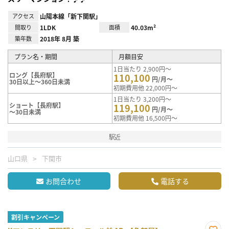
アクセス
山陽本線「新下関駅」
間取り
1LDK
面積
40.03m²
築年数
2018年 8月 築
プラン名・期間
月額目安
1日当たり 2,900円～
ロング【長府駅】
110,100
円/月～
30日以上～360日未満
初期費用他 22,000円～
1日当たり 3,200円～
ショート【長府駅】
119,100
円/月～
～30日未満
初期費用他 16,500円～
駅近
山口県
下関市
お問合わせ
電話する
割引キャンペーン