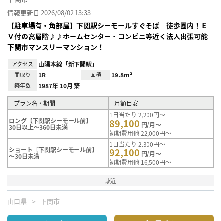
情報更新日 2026/08/02 13:33
【駐車場有・角部屋】下関駅シーモールすぐそば 徒歩圏内！Ｅ
Ｖ付の高層階♪♪ホームセンター・コンビニ等近く法人出張可能
下関市マンスリーマンション！
アクセス
山陽本線「新下関駅」
間取り
1R
面積
19.8m²
築年数
1987年 10月 築
プラン名・期間
月額目安
1日当たり 2,200円～
ロング【下関駅シーモール前】
89,100
円/月～
30日以上～360日未満
初期費用他 22,000円～
1日当たり 2,300円～
ショート【下関駅シーモール前】
92,100
円/月～
～30日未満
初期費用他 16,500円～
駅近
山口県
下関市