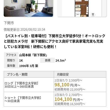
り登
録
下関市
情報更新日 2026/08/02 10:34
【バストイレ別・駐車場付】下関市立大学徒歩5分！オートロック
と防犯カメラ付 新下関駅にアクセス良好で家具家電充実も充実
している洋室8帖！研修にも便利！
アクセス
山陽本線「新下関駅」
間取り
1K
面積
24.5m²
築年数
1996年 3月 築
プラン名・期間
月額目安
1日当たり 2,500円～
ロング【下関市立大学前】
98,100
円/月～
30日以上～360日未満
初期費用他 22,000円～
1日当たり 2,700円～
ショート【下関市立大学前】
104,100
円/月～
～30日未満
初期費用他 16,500円～