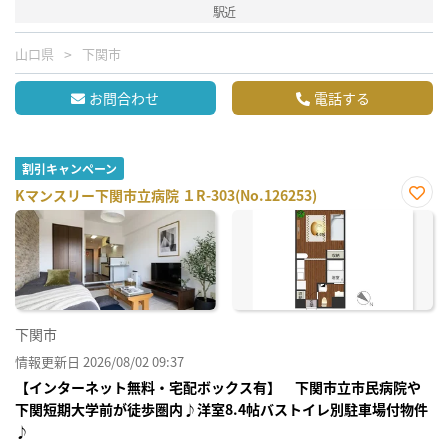
駅近
山口県
下関市
お問合わせ
電話する
割引キャンペーン
Kマンスリー下関市立病院 １R-303(No.126253)
お気
に入
り登
録
下関市
情報更新日 2026/08/02 09:37
【インターネット無料・宅配ボックス有】 下関市立市民病院や
下関短期大学前が徒歩圏内♪洋室8.4帖バストイレ別駐車場付物件
♪