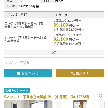
間取り
1R
面積
19.8m²
築年数
1987年 10月 築
プラン名・期間
月額目安
1日当たり 2,200円～
ロング【下関駅シーモール前】
89,100
円/月～
30日以上～360日未満
初期費用他 22,000円～
1日当たり 2,300円～
ショート【下関駅シーモール前】
92,100
円/月～
～30日未満
初期費用他 16,500円～
駅近
山口県
下関市
お問合わせ
電話する
割引キャンペーン
Kマンスリー下関市立大学前 1K-【中部屋】(No.127285)
お気
に入