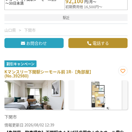
92,100
円/月～
～30日未満
初期費用他 16,500円～
駅近
山口県
下関市
お問合わせ
電話する
割引キャンペーン
Kマンスリー下関駅シーモール前 1R-【角部屋】
(No.392980)
お気
に入
り登
録
下関市
情報更新日 2026/08/02 12:39