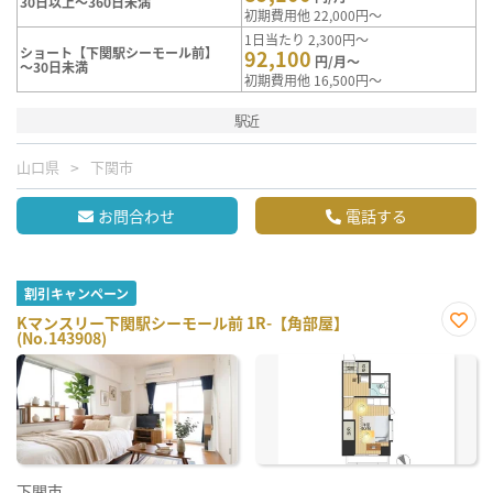
30日以上～360日未満
初期費用他 22,000円～
1日当たり 2,300円～
ショート【下関駅シーモール前】
92,100
円/月～
～30日未満
初期費用他 16,500円～
駅近
山口県
下関市
お問合わせ
電話する
割引キャンペーン
Kマンスリー下関駅シーモール前 1R-【角部屋】
(No.143908)
お気
に入
り登
録
下関市