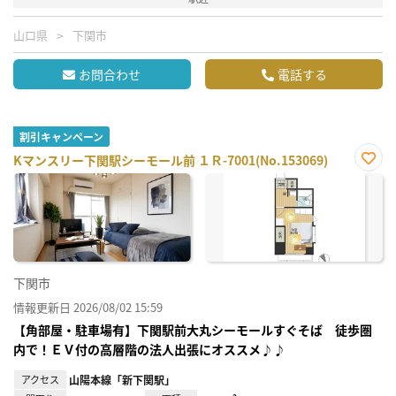
山口県
下関市
お問合わせ
電話する
割引キャンペーン
Kマンスリー下関駅シーモール前 １Ｒ-7001(No.153069)
お気
に入
り登
録
下関市
情報更新日 2026/08/02 15:59
【角部屋・駐車場有】下関駅前大丸シーモールすぐそば 徒歩圏
内で！ＥＶ付の高層階の法人出張にオススメ♪♪
アクセス
山陽本線「新下関駅」