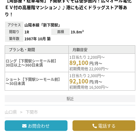
【角部屋・駐車場有】下関駅すぐそば徒歩圏内！広々オール電化
ＥＶ付の高層階マンション♪♪港にも近くドラッグストア等あ
り！
アクセス
山陽本線「新下関駅」
間取り
1R
面積
19.8m²
築年数
1987年 10月 築
プラン名・期間
月額目安
1日当たり 2,200円～
ロング【下関駅シーモール前】
89,100
円/月～
30日以上～360日未満
初期費用他 22,000円～
1日当たり 2,300円～
ショート【下関駅シーモール前】
92,100
円/月～
～30日未満
初期費用他 16,500円～
駅近
山口県
下関市
お問合わせ
電話する