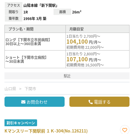
アクセス
山陽本線「新下関駅」
間取り
1R
面積
26m²
築年数
1998年 3月 築
プラン名・期間
月額目安
1日当たり 2,700円～
ロング【下関市立市民病院】
104,100
円/月～
30日以上～360日未満
初期費用他 22,000円～
1日当たり 2,800円～
ショート【下関市立病院】
107,100
円/月～
～30日未満
初期費用他 16,500円～
駅近
山口県
下関市
お問合わせ
電話する
割引キャンペーン
Kマンスリー下関駅前 １Ｋ-304(No.126211)