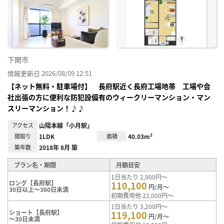
お気
に入
り登
録
下関市
情報更新日 2026/08/09 12:51
【ネット無料・駐車場付】 長府駅近く長府工場地帯 工場や会
社出張の方に便利な防犯設備有のウィークリーマンション・マン
スリーマンション！♪♪
アクセス
山陽本線「小月駅」
間取り
1LDK
面積
40.03m²
築年数
2018年 8月 築
プラン名・期間
月額目安
1日当たり 2,900円～
ロング【長府駅】
110,100
円/月～
30日以上～360日未満
初期費用他 22,000円～
1日当たり 3,200円～
ショート【長府駅】
119,100
円/月～
～30日未満