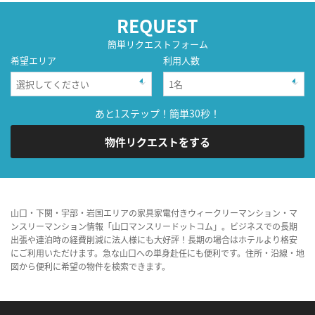
REQUEST
簡単リクエストフォーム
希望エリア
利用人数
あと1ステップ！簡単30秒！
物件リクエストをする
山口・下関・宇部・岩国エリアの家具家電付きウィークリーマンション・マ
ンスリーマンション情報「山口マンスリードットコム」。ビジネスでの長期
出張や連泊時の経費削減に法人様にも大好評！長期の場合はホテルより格安
にご利用いただけます。急な山口への単身赴任にも便利です。住所・沿線・地
図から便利に希望の物件を検索できます。