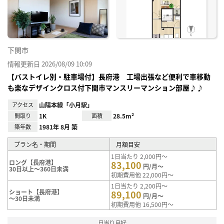
り登
録
下関市
情報更新日 2026/08/09 10:09
【バストイレ別・駐車場付】長府港 工場出張など便利で車移動
も楽なデザインクロス付下関市マンスリーマンション部屋♪♪
アクセス
山陽本線「小月駅」
間取り
1K
面積
28.5m²
築年数
1981年 8月 築
プラン名・期間
月額目安
1日当たり 2,000円～
ロング【長府港】
83,100
円/月～
30日以上～360日未満
初期費用他 22,000円～
1日当たり 2,200円～
ショート【長府港】
89,100
円/月～
～30日未満
初期費用他 16,500円～
日当り良好