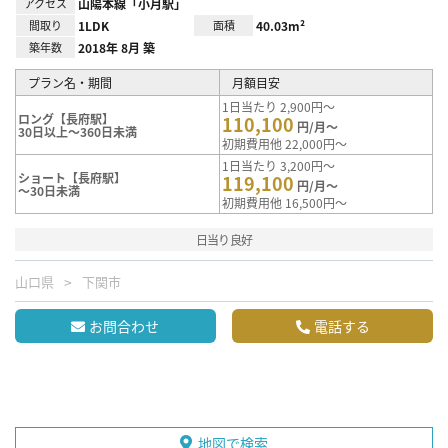
アクセス
山陽本線「小月駅」
間取り
1LDK
面積
40.03m²
築年数
2018年 8月 築
プラン名・期間
月額目安
1日当たり 2,900円～
ロング【長府駅】
110,100
円/月～
30日以上～360日未満
初期費用他 22,000円～
1日当たり 3,200円～
ショート【長府駅】
119,100
円/月～
～30日未満
初期費用他 16,500円～
日当り良好
山口県
下関市
お問合わせ
電話する
地図で検索