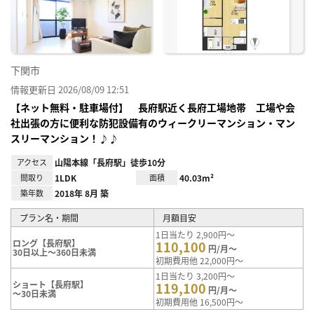
り登
録
下関市
情報更新日 2026/08/09 12:51
【ネット無料・駐車場付】 長府駅近く長府工場地帯 工場や会
社出張の方に便利な防犯設備有のウィークリーマンション・マン
スリーマンション！♪♪
アクセス
山陽本線「長府駅」徒歩10分
間取り
1LDK
面積
40.03m²
築年数
2018年 8月 築
プラン名・期間
月額目安
1日当たり 2,900円～
ロング【長府駅】
110,100
円/月～
30日以上～360日未満
初期費用他 22,000円～
1日当たり 3,200円～
ショート【長府駅】
119,100
円/月～
～30日未満
初期費用他 16,500円～