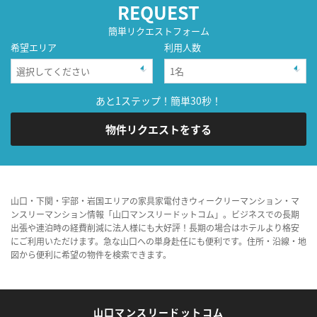
REQUEST
簡単リクエストフォーム
希望エリア
利用人数
あと1ステップ！簡単30秒！
物件リクエストをする
山口・下関・宇部・岩国エリアの家具家電付きウィークリーマンション・マ
ンスリーマンション情報「山口マンスリードットコム」。ビジネスでの長期
出張や連泊時の経費削減に法人様にも大好評！長期の場合はホテルより格安
にご利用いただけます。急な山口への単身赴任にも便利です。住所・沿線・地
図から便利に希望の物件を検索できます。
山口マンスリードットコム