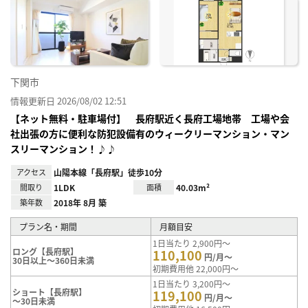
お気
に入
り登
録
下関市
情報更新日 2026/08/02 12:51
【ネット無料・駐車場付】 長府駅近く長府工場地帯 工場や会
社出張の方に便利な防犯設備有のウィークリーマンション・マン
スリーマンション！♪♪
アクセス
山陽本線「長府駅」徒歩10分
間取り
1LDK
面積
40.03m²
築年数
2018年 8月 築
プラン名・期間
月額目安
1日当たり 2,900円～
ロング【長府駅】
110,100
円/月～
30日以上～360日未満
初期費用他 22,000円～
1日当たり 3,200円～
ショート【長府駅】
119,100
円/月～
～30日未満