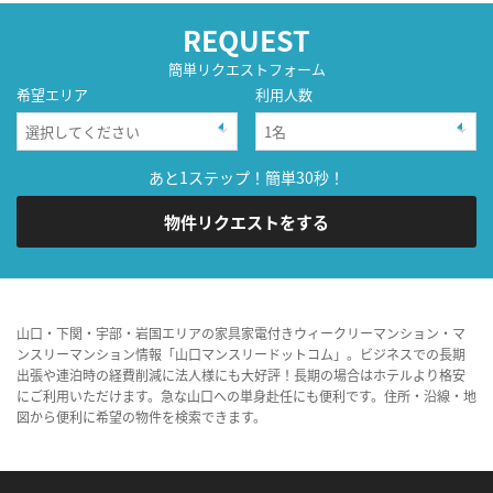
REQUEST
簡単リクエストフォーム
希望エリア
利用人数
あと1ステップ！簡単30秒！
物件リクエストをする
山口・下関・宇部・岩国エリアの家具家電付きウィークリーマンション・マ
ンスリーマンション情報「山口マンスリードットコム」。ビジネスでの長期
出張や連泊時の経費削減に法人様にも大好評！長期の場合はホテルより格安
にご利用いただけます。急な山口への単身赴任にも便利です。住所・沿線・地
図から便利に希望の物件を検索できます。