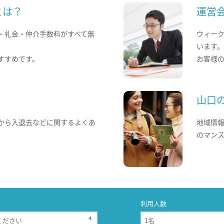
とは？
運営
・礼金・仲介手数料がすべて無
ウィー
います
すすめです。
お客様
山口
から入退去などに関するよくあ
地域情
のマン
利用人数