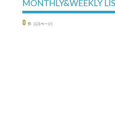
MONTHLY&WEEKLY LI
0
件（1/1ページ）