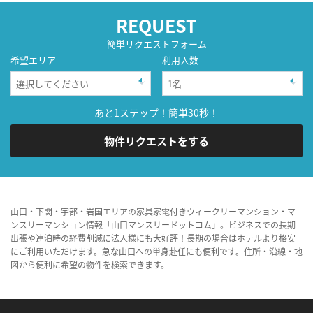
REQUEST
簡単リクエストフォーム
希望エリア
利用人数
あと1ステップ！簡単30秒！
物件リクエストをする
山口・下関・宇部・岩国エリアの家具家電付きウィークリーマンション・マ
ンスリーマンション情報「山口マンスリードットコム」。ビジネスでの長期
出張や連泊時の経費削減に法人様にも大好評！長期の場合はホテルより格安
にご利用いただけます。急な山口への単身赴任にも便利です。住所・沿線・地
図から便利に希望の物件を検索できます。