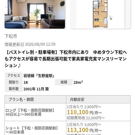
お気
に入
り登
録
下松市
情報更新日 2026/08/09 12:59
【バストイレ別・駐車場有】下松市内にあり ゆめタウン下松へ
もアクセスが容易で長期出張可能で家具家電充実マンスリーマン
ション♪
アクセス
岩徳線「生野屋駅」
間取り
1K
面積
28m²
築年数
2001年 11月 築
プラン名・期間
月額目安
1日当たり 2,900円～
ロング【下松・周防花岡駅前】
110,100
円/月～
30日以上～360日未満
初期費用他 22,000円～
1日当たり 3,000円～
ショート【下松・周防花岡駅前】
113,100
円/月～
～30日未満