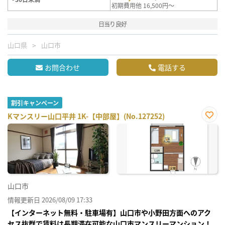
初期費用他 16,500円～
日当り良好
山口県
山口市
お問合わせ
電話する
割引キャンペーン
Kマンスリー山口平井 1K-【中部屋】(No.127252)
お気
に入
り登
録
山口市
情報更新日 2026/08/09 17:33
【インターネット無料・駐車場有】山口市や小野田方面へのアク
セス抜群で賃料は長期滞在可能な山口市マンスリーマンション！