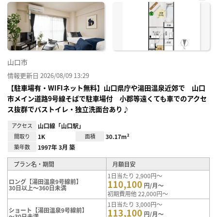
お気
に入
り登
録
山口市
情報更新日 2026/08/09 13:29
【駐車場有・WIFIネット無料】山口県庁や湯田温泉近郊で 山口
市メイン道路9号線そばで駐車場付 小郡等遠くても車でのアクセ
ス抜群でバストイレ・独立洗面台あり♪
アクセス
山口線「山口駅」
間取り
1K
面積
30.17m²
築年数
1997年 3月 築
プラン名・期間
月額目安
1日当たり 2,900円～
ロング【湯田温泉9号線前】
110,100
円/月～
30日以上～360日未満
初期費用他 22,000円～
1日当たり 3,000円～
ショート【湯田温泉9号線前】
113,100
円/月～
～30日未満