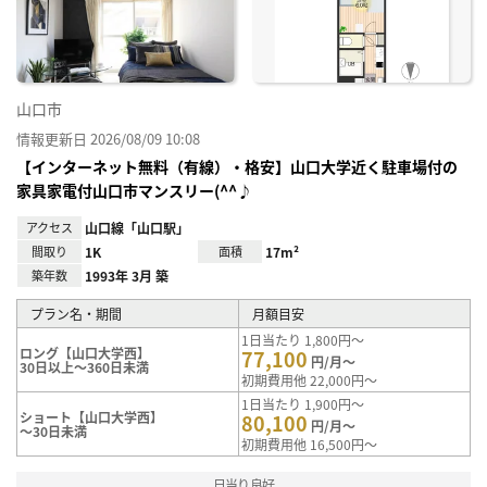
り登
録
山口市
情報更新日 2026/08/09 10:08
【インターネット無料（有線）・格安】山口大学近く駐車場付の
家具家電付山口市マンスリー(^^♪
アクセス
山口線「山口駅」
間取り
1K
面積
17m²
築年数
1993年 3月 築
プラン名・期間
月額目安
1日当たり 1,800円～
ロング【山口大学西】
77,100
円/月～
30日以上～360日未満
初期費用他 22,000円～
1日当たり 1,900円～
ショート【山口大学西】
80,100
円/月～
～30日未満
初期費用他 16,500円～
日当り良好