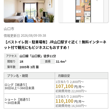
に入
り登
録
山口市
情報更新日 2026/08/09 09:38
【バストイレ別・駐車場有】JR山口駅すぐ近く！無料インターネ
ット付で観光にもビジネスにもおすすめ！
アクセス
山口線「山口駅」徒歩11分
間取り
1R
面積
32.4m²
築年数
2005年 3月 築
プラン名・期間
月額目安
1日当たり 2,800円～
ロング【旭通り】
107,100
円/月～
30日以上～360日未満
初期費用他 22,000円～
1日当たり 2,900円～
ショート【旭通り】
110,100
円/月～
～30日未満
初期費用他 16,500円～