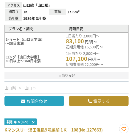
アクセス
山口線「山口駅」
間取り
1K
面積
17.6m²
築年数
1989年 3月 築
プラン名・期間
月額目安
1日当たり 2,000円～
ショート【山口大学南】
83,100
円/月～
～30日未満
初期費用他 16,500円～
1日当たり 2,800円～
ロング【山口大学南】
107,100
円/月～
30日以上～360日未満
初期費用他 22,000円～
日当り良好
山口県
山口市
お問合わせ
電話する
割引キャンペーン
Kマンスリー湯田温泉9号線前 1Ｋ‐108(No.127663)