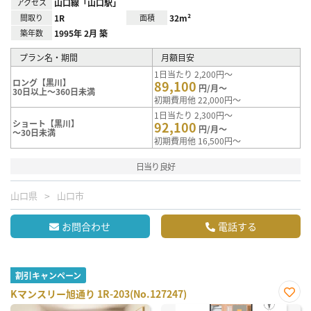
アクセス
山口線「山口駅」
間取り
1R
面積
32m²
築年数
1995年 2月 築
プラン名・期間
月額目安
1日当たり 2,200円～
ロング【黒川】
89,100
円/月～
30日以上～360日未満
初期費用他 22,000円～
1日当たり 2,300円～
ショート【黒川】
92,100
円/月～
～30日未満
初期費用他 16,500円～
日当り良好
山口県
山口市
お問合わせ
電話する
割引キャンペーン
Kマンスリー旭通り 1R-203(No.127247)
お気