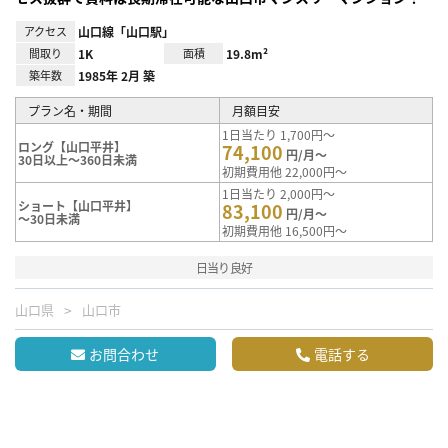
アクセス
山口線「山口駅」
間取り
1K
面積
19.8m²
築年数
1985年 2月 築
プラン名・期間
月額目安
1日当たり 1,700円～
ロング【山口平井】
74,100
円/月～
30日以上～360日未満
初期費用他 22,000円～
1日当たり 2,000円～
ショート【山口平井】
83,100
円/月～
～30日未満
初期費用他 16,500円～
日当り良好
山口県
山口市
お問合わせ
電話する