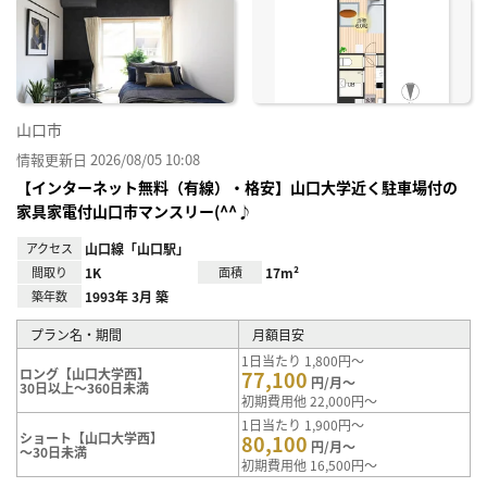
お気
に入
り登
録
山口市
情報更新日 2026/08/05 10:08
【インターネット無料（有線）・格安】山口大学近く駐車場付の
家具家電付山口市マンスリー(^^♪
アクセス
山口線「山口駅」
間取り
1K
面積
17m²
築年数
1993年 3月 築
プラン名・期間
月額目安
1日当たり 1,800円～
ロング【山口大学西】
77,100
円/月～
30日以上～360日未満
初期費用他 22,000円～
1日当たり 1,900円～
ショート【山口大学西】
80,100
円/月～
～30日未満
初期費用他 16,500円～