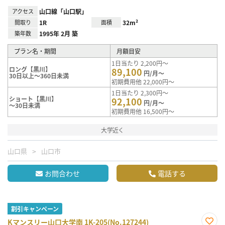
アクセス
山口線「山口駅」
間取り
1R
面積
32m²
築年数
1995年 2月 築
プラン名・期間
月額目安
1日当たり 2,200円～
ロング【黒川】
89,100
円/月～
30日以上～360日未満
初期費用他 22,000円～
1日当たり 2,300円～
ショート【黒川】
92,100
円/月～
～30日未満
初期費用他 16,500円～
大学近く
山口県
山口市
お問合わせ
電話する
割引キャンペーン
Kマンスリー山口大学南 1K-205(No.127244)