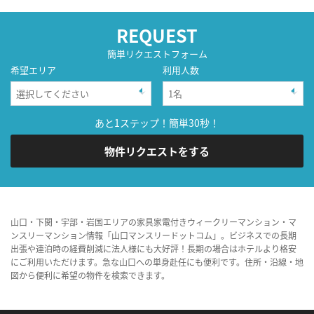
REQUEST
簡単リクエストフォーム
希望エリア
利用人数
あと1ステップ！簡単30秒！
物件リクエストをする
山口・下関・宇部・岩国エリアの家具家電付きウィークリーマンション・マ
ンスリーマンション情報「山口マンスリードットコム」。ビジネスでの長期
出張や連泊時の経費削減に法人様にも大好評！長期の場合はホテルより格安
にご利用いただけます。急な山口への単身赴任にも便利です。住所・沿線・地
図から便利に希望の物件を検索できます。