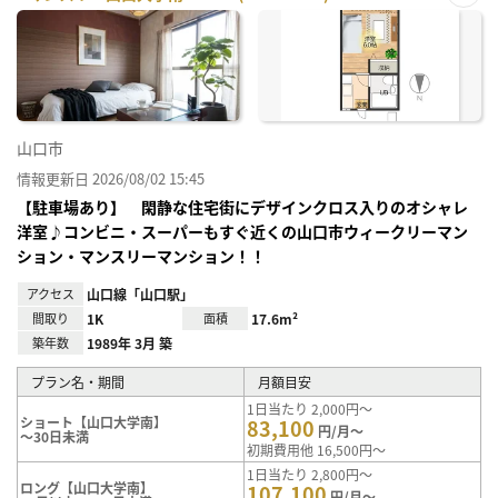
お気
に入
り登
録
山口市
情報更新日 2026/08/02 15:45
【駐車場あり】 閑静な住宅街にデザインクロス入りのオシャレ
洋室♪コンビニ・スーパーもすぐ近くの山口市ウィークリーマン
ション・マンスリーマンション！！
アクセス
山口線「山口駅」
間取り
1K
面積
17.6m²
築年数
1989年 3月 築
プラン名・期間
月額目安
1日当たり 2,000円～
ショート【山口大学南】
83,100
円/月～
～30日未満
初期費用他 16,500円～
1日当たり 2,800円～
ロング【山口大学南】
107,100
円/月～