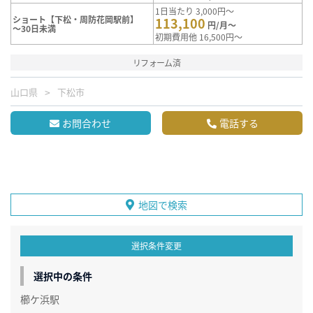
1日当たり 3,000円～
ショート【下松・周防花岡駅前】
113,100
円/月～
～30日未満
初期費用他 16,500円～
リフォーム済
山口県
下松市
お問合わせ
電話する
地図で検索
選択条件変更
選択中の条件
櫛ケ浜駅