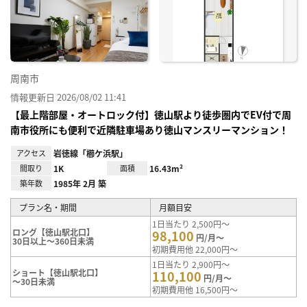
に入
り登
録
周南市
情報更新日 2026/08/02 11:41
【最上階部屋・オートロック付】徳山駅より徒歩圏内でEV付で周
南市役所にも便利で近隣駐車場あり徳山マンスリーマンション！
アクセス
岩徳線「櫛ケ浜駅」
間取り
1K
面積
16.43m²
築年数
1985年 2月 築
プラン名・期間
月額目安
1日当たり 2,500円～
ロング【徳山駅北口】
98,100
円/月～
30日以上～360日未満
初期費用他 22,000円～
1日当たり 2,900円～
ショート【徳山駅北口】
110,100
円/月～
～30日未満
初期費用他 16,500円～