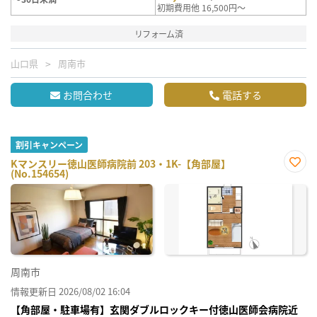
初期費用他 16,500円～
リフォーム済
山口県
周南市
お問合わせ
電話する
割引キャンペーン
Kマンスリー徳山医師病院前 203・1K-【角部屋】
(No.154654)
お気
に入
り登
録
周南市
情報更新日 2026/08/02 16:04
【角部屋・駐車場有】玄関ダブルロックキー付徳山医師会病院近