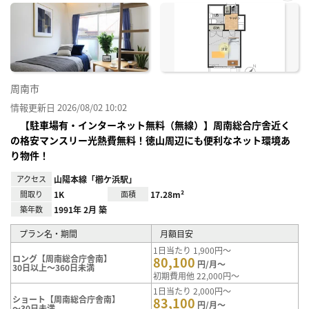
お気
に入
り登
録
周南市
情報更新日 2026/08/02 10:02
【駐車場有・インターネット無料（無線）】周南総合庁舎近く
の格安マンスリー光熱費無料！徳山周辺にも便利なネット環境あ
り物件！
アクセス
山陽本線「櫛ケ浜駅」
間取り
1K
面積
17.28m²
築年数
1991年 2月 築
プラン名・期間
月額目安
1日当たり 1,900円～
ロング【周南総合庁舎南】
80,100
円/月～
30日以上～360日未満
初期費用他 22,000円～
1日当たり 2,000円～
ショート【周南総合庁舎南】
83,100
円/月～
～30日未満