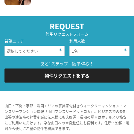
REQUEST
簡単リクエストフォーム
希望エリア
利用人数
あと1ステップ！簡単30秒！
物件リクエストをする
山口・下関・宇部・岩国エリアの家具家電付きウィークリーマンション・マ
ンスリーマンション情報「山口マンスリードットコム」。ビジネスでの長期
出張や連泊時の経費削減に法人様にも大好評！長期の場合はホテルより格安
にご利用いただけます。急な山口への単身赴任にも便利です。住所・沿線・地
図から便利に希望の物件を検索できます。