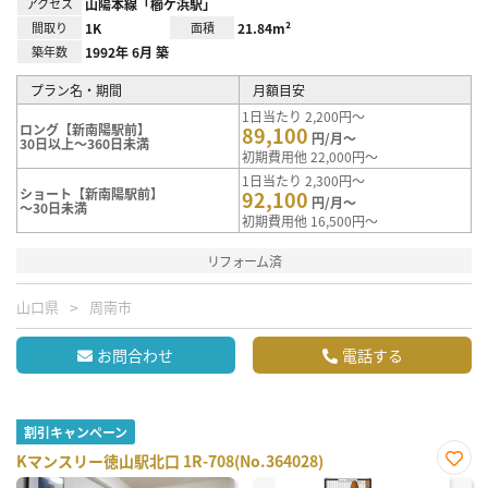
アクセス
山陽本線「櫛ケ浜駅」
間取り
1K
面積
21.84m²
築年数
1992年 6月 築
プラン名・期間
月額目安
1日当たり 2,200円～
ロング【新南陽駅前】
89,100
円/月～
30日以上～360日未満
初期費用他 22,000円～
1日当たり 2,300円～
ショート【新南陽駅前】
92,100
円/月～
～30日未満
初期費用他 16,500円～
リフォーム済
山口県
周南市
お問合わせ
電話する
割引キャンペーン
Kマンスリー徳山駅北口 1R-708(No.364028)
お気