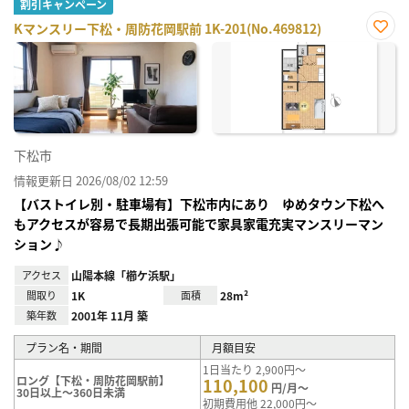
割引キャンペーン
Kマンスリー下松・周防花岡駅前 1K-201(No.469812)
お気
に入
り登
録
下松市
情報更新日 2026/08/02 12:59
【バストイレ別・駐車場有】下松市内にあり ゆめタウン下松へ
もアクセスが容易で長期出張可能で家具家電充実マンスリーマン
ション♪
アクセス
山陽本線「櫛ケ浜駅」
間取り
1K
面積
28m²
築年数
2001年 11月 築
プラン名・期間
月額目安
1日当たり 2,900円～
ロング【下松・周防花岡駅前】
110,100
円/月～
30日以上～360日未満
初期費用他 22,000円～