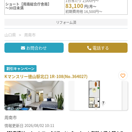
1日当たり 2,000円～
ショート【周南総合庁舎南】
83,100
円/月～
～30日未満
初期費用他 16,500円～
リフォーム済
山口県
周南市
お問合わせ
電話する
割引キャンペーン
Kマンスリー徳山駅北口 1R-108(No.364027)
お気
に入
り登
録
周南市
情報更新日 2026/08/02 10:11