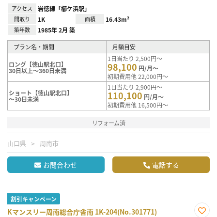
アクセス
岩徳線「櫛ケ浜駅」
間取り
1K
面積
16.43m²
築年数
1985年 2月 築
プラン名・期間
月額目安
1日当たり 2,500円～
ロング【徳山駅北口】
98,100
円/月～
30日以上～360日未満
初期費用他 22,000円～
1日当たり 2,900円～
ショート【徳山駅北口】
110,100
円/月～
～30日未満
初期費用他 16,500円～
リフォーム済
山口県
周南市
お問合わせ
電話する
割引キャンペーン
Kマンスリー周南総合庁舎南 1K-204(No.301771)