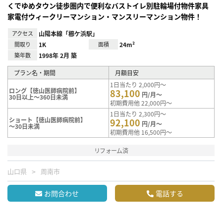
くでゆめタウン徒歩圏内で便利なバストイレ別駐輪場付物件家具
家電付ウィークリーマンション・マンスリーマンション物件！
アクセス
山陽本線「櫛ケ浜駅」
間取り
1K
面積
24m²
築年数
1998年 2月 築
プラン名・期間
月額目安
1日当たり 2,000円～
ロング【徳山医師病院前】
83,100
円/月～
30日以上～360日未満
初期費用他 22,000円～
1日当たり 2,300円～
ショート【徳山医師病院前】
92,100
円/月～
～30日未満
初期費用他 16,500円～
リフォーム済
山口県
周南市
お問合わせ
電話する