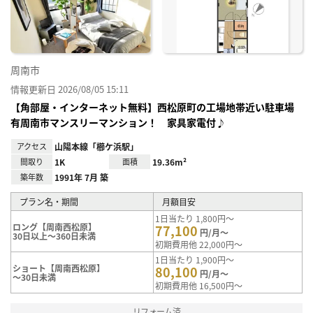
り登
録
周南市
情報更新日 2026/08/05 15:11
【角部屋・インターネット無料】西松原町の工場地帯近い駐車場
有周南市マンスリーマンション！ 家具家電付♪
アクセス
山陽本線「櫛ケ浜駅」
間取り
1K
面積
19.36m²
築年数
1991年 7月 築
プラン名・期間
月額目安
1日当たり 1,800円～
ロング【周南西松原】
77,100
円/月～
30日以上～360日未満
初期費用他 22,000円～
1日当たり 1,900円～
ショート【周南西松原】
80,100
円/月～
～30日未満
初期費用他 16,500円～
リフォーム済