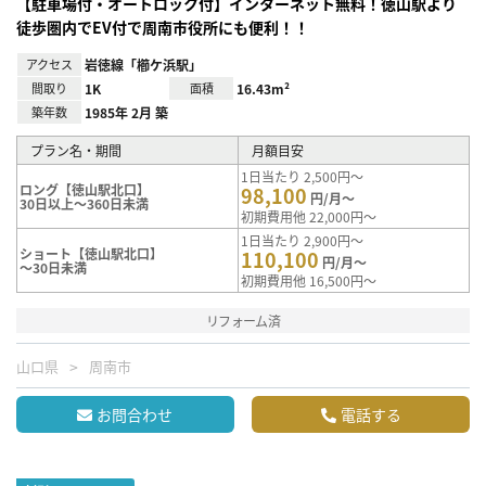
【駐車場付・オートロック付】インターネット無料！徳山駅より
徒歩圏内でEV付で周南市役所にも便利！！
アクセス
岩徳線「櫛ケ浜駅」
間取り
1K
面積
16.43m²
築年数
1985年 2月 築
プラン名・期間
月額目安
1日当たり 2,500円～
ロング【徳山駅北口】
98,100
円/月～
30日以上～360日未満
初期費用他 22,000円～
1日当たり 2,900円～
ショート【徳山駅北口】
110,100
円/月～
～30日未満
初期費用他 16,500円～
リフォーム済
山口県
周南市
お問合わせ
電話する