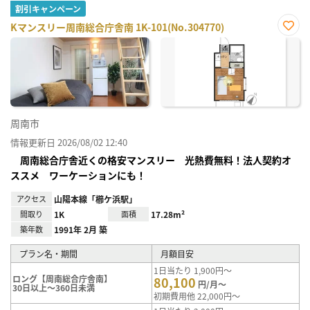
割引キャンペーン
Kマンスリー周南総合庁舎南 1K-101(No.304770)
お気
に入
り登
録
周南市
情報更新日 2026/08/02 12:40
周南総合庁舎近くの格安マンスリー 光熱費無料！法人契約オ
ススメ ワーケーションにも！
アクセス
山陽本線「櫛ケ浜駅」
間取り
1K
面積
17.28m²
築年数
1991年 2月 築
プラン名・期間
月額目安
1日当たり 1,900円～
ロング【周南総合庁舎南】
80,100
円/月～
30日以上～360日未満
初期費用他 22,000円～