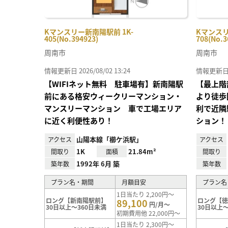
Kマンスリー新南陽駅前 1K-
Kマンスリ
405(No.394923)
708(No.3
周南市
周南市
情報更新日 2026/08/02 13:24
情報更新日 20
【WIFIネット無料 駐車場有】新南陽駅
【最上階
前にある格安ウィークリーマンション・
より徒歩
マンスリーマンション 車で工場エリア
利で近隣
に近く利便性あり！
ション！
山陽本線「櫛ケ浜駅」
アクセス
アクセス
1K
21.84m²
間取り
面積
間取り
1992年 6月 築
築年数
築年数
プラン名・期間
月額目安
プラン名
1日当たり 2,200円～
ロング【新南陽駅前】
ロング【
89,100
円/月～
30日以上～360日未満
30日以上～
初期費用他 22,000円～
1日当たり 2,300円～