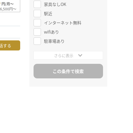
0
家具なしOK
円/月～
6,500円～
駅近
インターネット無料
wifiあり
駐車場あり
話する
さらに表示