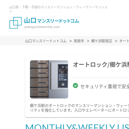
山口県・下関・宇部のマンスリーマンション・ウィークリーマンショ
ン
山口マンスリードットコム
周南市
櫛ケ浜駅周辺
オー
オートロック/櫛ケ
セキュリティ重視で安
櫛ケ浜駅のオートロックのマンスリーマンション・ウィー
リティを強化しています。入口やエレベーターにオートロ
MONTHLY&WEEKLY LI