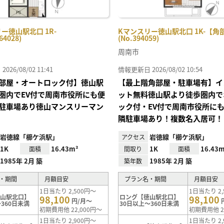
ー徳山駅北口 1R-
Kマンスリー徳山駅北口 1K-【角
64028)
(No.394059)
周南市
26/08/02 11:41
情報更新日 2026/08/02 10:54
部屋・オートロック付】徳山駅
【最上階角部屋・駐車場有】イ
圏内でEV付で周南市役所にも便
ット無料徳山駅より徒歩圏内で
駐車場あり徳山マンスリーマン
ック付・EV付で周南市役所に
隣駐車場あり！複数名入居可！
岩徳線「櫛ケ浜駅」
岩徳線「櫛ケ浜駅」
アクセス
1K
16.43m²
1K
16.43m
面積
間取り
面積
1985年 2月 築
1985年 2月 築
築年数
・期間
月額目安
プラン名・期間
月額目安
1日当たり 2,500円～
1日当たり 2,
徳山駅北口】
ロング【徳山駅北口】
98,100
98,100
円/月～
360日未満
30日以上～360日未満
初期費用他 22,000円～
初期費用他 2
1日当たり 2,900円～
1日当たり 2,