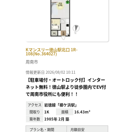
Kマンスリー徳山駅北口 1R-
108(No.364027)
周南市
情報更新日 2026/08/02 10:11
【駐車場付・オートロック付】インター
ネット無料！徳山駅より徒歩圏内でEV付
で周南市役所にも便利！！
岩徳線「櫛ケ浜駅」
アクセス
1K
16.43m²
間取り
面積
1985年 2月 築
築年数
プラン名・期間
月額目安