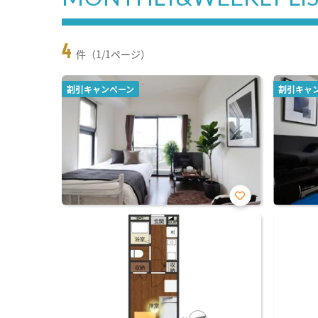
4
件（1/1ページ）
割引キャンペーン
割引キャ
お気
に入
り登
録