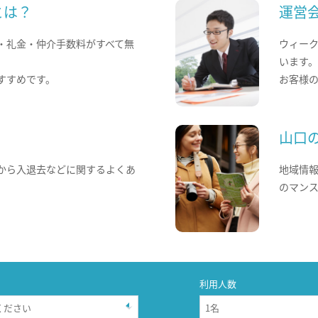
とは？
運営
・礼金・仲介手数料がすべて無
ウィー
います
すすめです。
お客様
山口
から入退去などに関するよくあ
地域情
のマン
利用人数