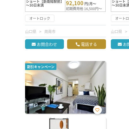
ショート【新南陽駅前】
ショート
92,100
円/月～
～30日未満
～30日未
初期費用他 16,500円～
オートロック
オート
山口県
周南市
山口県
お問合わせ
電話する
お
割引キャンペーン
お気
に入
り登
録