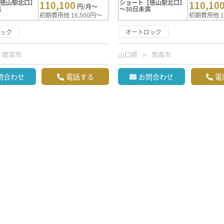
【徳山駅北口】
ショート【徳山駅北口】
110,100
110,10
円/月～
満
～30日未満
初期費用他 16,500円～
初期費用他 1
ロック
オートロック
周南市
山口県
周南市
問合わせ
電話する
お問合わせ
電