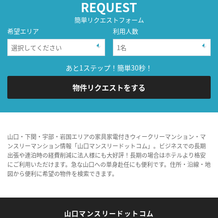
REQUEST
簡単リクエストフォーム
希望エリア
利用人数
あと1ステップ！簡単30秒！
物件リクエストをする
山口・下関・宇部・岩国エリアの家具家電付きウィークリーマンション・マ
ンスリーマンション情報「山口マンスリードットコム」。ビジネスでの長期
出張や連泊時の経費削減に法人様にも大好評！長期の場合はホテルより格安
にご利用いただけます。急な山口への単身赴任にも便利です。住所・沿線・地
図から便利に希望の物件を検索できます。
山口マンスリードットコム