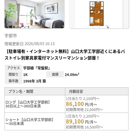
お気
に入
り登
録
宇部市
情報更新日 2026/08/03 16:13
【駐車場有・インターネット無料】山口大学工学部近くにあるバ
ストイレ別家具家電付マンスリーマンション部屋！
アクセス
宇部線「常盤駅」
間取り
1K
面積
24.09m²
築年数
1998年 3月 築
プラン名・期間
月額目安
1日当たり 2,100円～
ロング【山口大学工学部前】
86,100
円/月～
30日以上～360日未満
初期費用他 22,000円～
1日当たり 2,200円～
ショート【山口大学工学部前】
89,100
円/月～
～30日未満
初期費用他 16,500円～