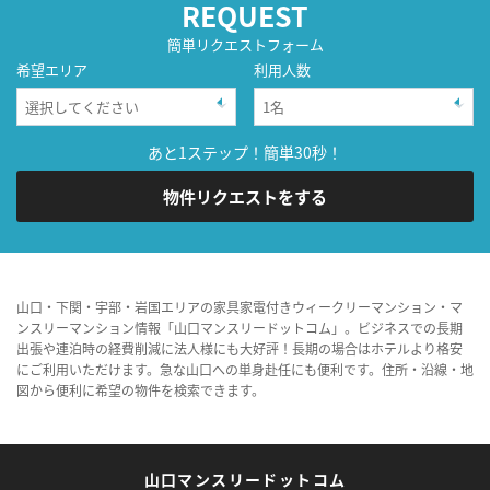
REQUEST
簡単リクエストフォーム
希望エリア
利用人数
あと1ステップ！簡単30秒！
物件リクエストをする
山口・下関・宇部・岩国エリアの家具家電付きウィークリーマンション・マ
ンスリーマンション情報「山口マンスリードットコム」。ビジネスでの長期
出張や連泊時の経費削減に法人様にも大好評！長期の場合はホテルより格安
にご利用いただけます。急な山口への単身赴任にも便利です。住所・沿線・地
図から便利に希望の物件を検索できます。
山口マンスリードットコム