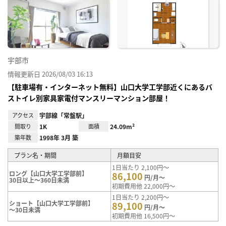
お気
に入
り登
録
宇部市
情報更新日 2026/08/03 16:13
【駐車場有・インターネット無料】山口大学工学部近くにあるバ
ストイレ別家具家電付マンスリーマンション部屋！
アクセス
宇部線「常盤駅」
間取り
1K
面積
24.09m²
築年数
1998年 3月 築
プラン名・期間
月額目安
1日当たり 2,100円～
ロング【山口大学工学部前】
86,100
円/月～
30日以上～360日未満
初期費用他 22,000円～
1日当たり 2,200円～
ショート【山口大学工学部前】
89,100
円/月～
～30日未満
初期費用他 16,500円～