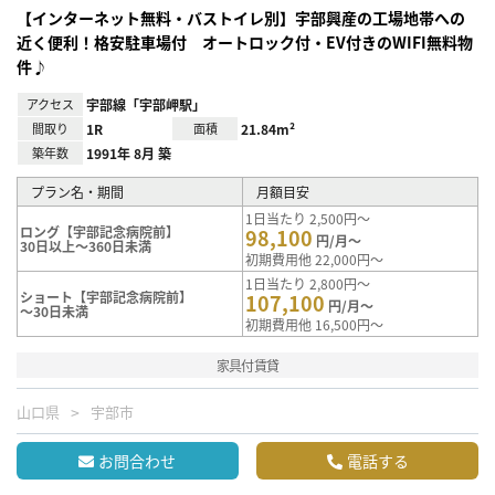
【インターネット無料・バストイレ別】宇部興産の工場地帯への
近く便利！格安駐車場付 オートロック付・EV付きのWIFI無料物
件♪
アクセス
宇部線「宇部岬駅」
間取り
1R
面積
21.84m²
築年数
1991年 8月 築
プラン名・期間
月額目安
1日当たり 2,500円～
ロング【宇部記念病院前】
98,100
円/月～
30日以上～360日未満
初期費用他 22,000円～
1日当たり 2,800円～
ショート【宇部記念病院前】
107,100
円/月～
～30日未満
初期費用他 16,500円～
家具付賃貸
山口県
宇部市
お問合わせ
電話する