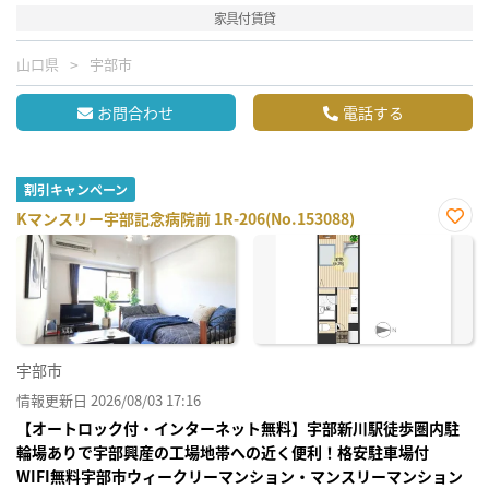
家具付賃貸
山口県
宇部市
お問合わせ
電話する
割引キャンペーン
Kマンスリー宇部記念病院前 1R-206(No.153088)
お気
に入
り登
録
宇部市
情報更新日 2026/08/03 17:16
【オートロック付・インターネット無料】宇部新川駅徒歩圏内駐
輪場ありで宇部興産の工場地帯への近く便利！格安駐車場付
WIFI無料宇部市ウィークリーマンション・マンスリーマンション