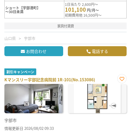
1日当たり 2,600円～
ショート【宇部港町】
101,100
円/月～
～30日未満
初期費用他 16,500円～
家具付賃貸
山口県
宇部市
お問合わせ
電話する
割引キャンペーン
Kマンスリー宇部記念病院前 1R-101(No.153086)
お気
に入
り登
録
宇部市
情報更新日 2026/08/02 09:33