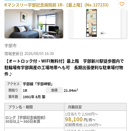
Kマンスリー宇部記念病院前 1R-【最上階】(No.127233)
お気
に入
り登
録
宇部市
情報更新日 2026/08/03 16:30
【オートロック付・WIFI無料付】最上階 宇部新川駅徒歩圏内で
駐輪場有宇部興産の工場地帯へも可 長期出張便利な駐車場付物
件♪
アクセス
宇部線「宇部岬駅」
間取り
1R
面積
21.84m²
築年数
1991年 8月 築
プラン名・期間
月額目安
1日当たり 2,500円～
ロング【宇部記念病院前】
98,100
円/月～
30日以上～360日未満
初期費用他 22,000円～