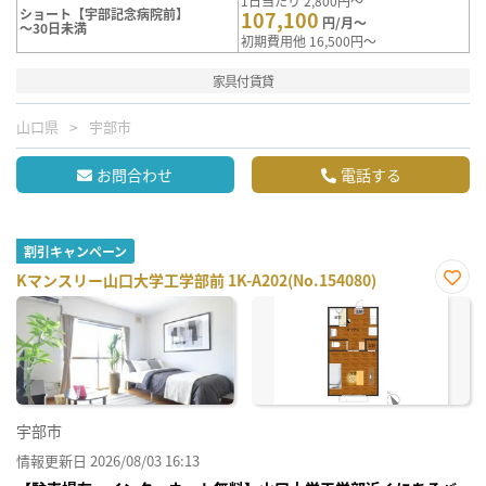
1日当たり 2,800円～
ショート【宇部記念病院前】
107,100
円/月～
～30日未満
初期費用他 16,500円～
家具付賃貸
山口県
宇部市
お問合わせ
電話する
割引キャンペーン
Kマンスリー山口大学工学部前 1K-A202(No.154080)
お気
に入
り登
録
宇部市
情報更新日 2026/08/03 16:13