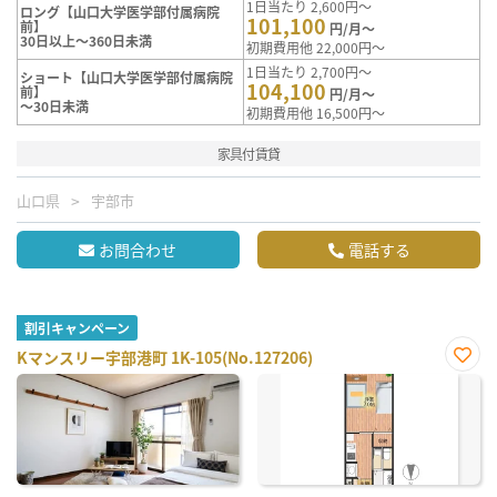
1日当たり 2,600円～
ロング【山口大学医学部付属病院
101,100
前】
円/月～
30日以上～360日未満
初期費用他 22,000円～
1日当たり 2,700円～
ショート【山口大学医学部付属病院
104,100
前】
円/月～
～30日未満
初期費用他 16,500円～
家具付賃貸
山口県
宇部市
お問合わせ
電話する
割引キャンペーン
Kマンスリー宇部港町 1K-105(No.127206)
お気
に入
り登
録