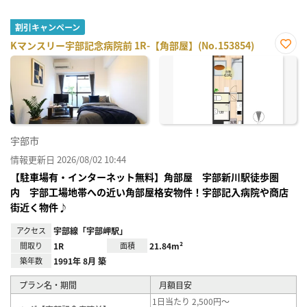
割引キャンペーン
Kマンスリー宇部記念病院前 1R-【角部屋】(No.153854)
お気
に入
り登
録
宇部市
情報更新日 2026/08/02 10:44
【駐車場有・インターネット無料】角部屋 宇部新川駅徒歩圏
内 宇部工場地帯への近い角部屋格安物件！宇部記入病院や商店
街近く物件♪
アクセス
宇部線「宇部岬駅」
間取り
1R
面積
21.84m²
築年数
1991年 8月 築
プラン名・期間
月額目安
1日当たり 2,500円～