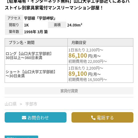
【駐車場有・インターネット無料】山口大学工学部近くにあるバ
ストイレ別家具家電付マンスリーマンション部屋！
アクセス
宇部線「宇部岬駅」
間取り
1K
面積
24.09m²
築年数
1998年 3月 築
プラン名・期間
月額目安
1日当たり 2,100円～
ロング【山口大学工学部前】
86,100
円/月～
30日以上～360日未満
初期費用他 22,000円～
1日当たり 2,200円～
ショート【山口大学工学部前】
89,100
円/月～
～30日未満
初期費用他 16,500円～
家具付賃貸
山口県
宇部市
お問合わせ
電話する