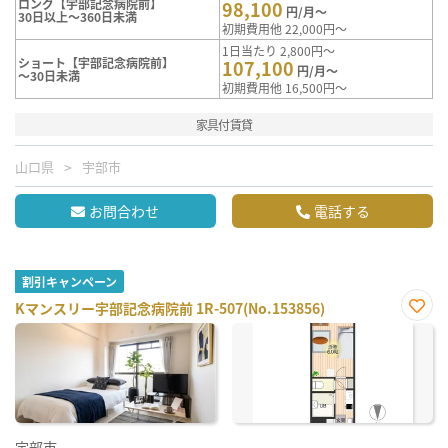
ロング【宇部記念病院前】
98,100
円/月～
30日以上～360日未満
初期費用他 22,000円～
1日当たり 2,800円～
ショート【宇部記念病院前】
107,100
円/月～
～30日未満
初期費用他 16,500円～
家具付賃貸
山口県
宇部市
お問合わせ
電話する
割引キャンペーン
Kマンスリー宇部記念病院前 1R-507(No.153856)
お気
に入
り登
録
宇部市