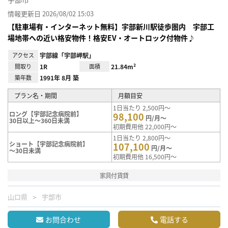
情報更新日 2026/08/02 15:03
【駐車場有・インターネット無料】宇部新川駅徒歩圏内 宇部工
場地帯への近い格安物件！格安EV・オートロック付物件♪
アクセス
宇部線「宇部岬駅」
間取り
1R
面積
21.84m²
築年数
1991年 8月 築
プラン名・期間
月額目安
1日当たり 2,500円～
ロング【宇部記念病院前】
98,100
円/月～
30日以上～360日未満
初期費用他 22,000円～
1日当たり 2,800円～
ショート【宇部記念病院前】
107,100
円/月～
～30日未満
初期費用他 16,500円～
家具付賃貸
山口県
宇部市
お問合わせ
電話する