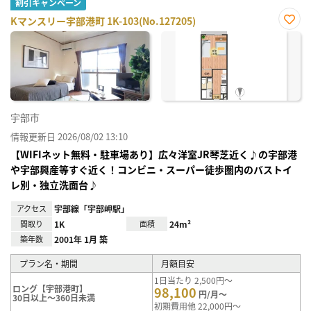
割引キャンペーン
Kマンスリー宇部港町 1K-103(No.127205)
お気
に入
り登
録
宇部市
情報更新日 2026/08/02 13:10
【WIFIネット無料・駐車場あり】広々洋室JR琴芝近く♪の宇部港
や宇部興産等すぐ近く！コンビニ・スーパー徒歩圏内のバストイ
レ別・独立洗面台♪
アクセス
宇部線「宇部岬駅」
間取り
1K
面積
24m²
築年数
2001年 1月 築
プラン名・期間
月額目安
1日当たり 2,500円～
ロング【宇部港町】
98,100
円/月～
30日以上～360日未満
初期費用他 22,000円～