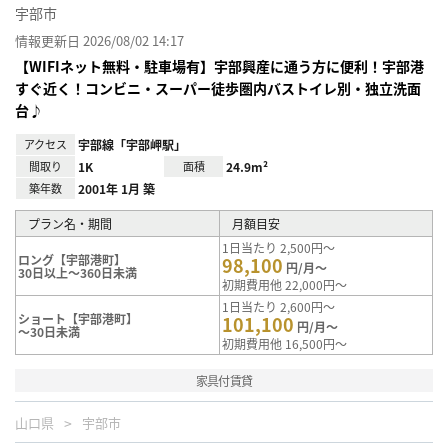
宇部市
情報更新日 2026/08/02 14:17
【WIFIネット無料・駐車場有】宇部興産に通う方に便利！宇部港
すぐ近く！コンビニ・スーパー徒歩圏内バストイレ別・独立洗面
台♪
アクセス
宇部線「宇部岬駅」
間取り
1K
面積
24.9m²
築年数
2001年 1月 築
プラン名・期間
月額目安
1日当たり 2,500円～
ロング【宇部港町】
98,100
円/月～
30日以上～360日未満
初期費用他 22,000円～
1日当たり 2,600円～
ショート【宇部港町】
101,100
円/月～
～30日未満
初期費用他 16,500円～
家具付賃貸
山口県
宇部市