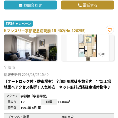
お問合わせ
電話する
割引キャンペーン
Kマンスリー宇部記念病院前 1R-402(No.126255)
お気
に入
り登
録
宇部市
情報更新日 2026/08/02 15:40
【オートロック付・駐車場有】宇部新川駅徒歩数分内 宇部工場
地帯へアクセス抜群！人気格安 ネット無料近隣駐車場付物件♪
アクセス
宇部線「宇部岬駅」
間取り
1R
面積
21.84m²
築年数
1991年 8月 築
プラン名・期間
月額目安