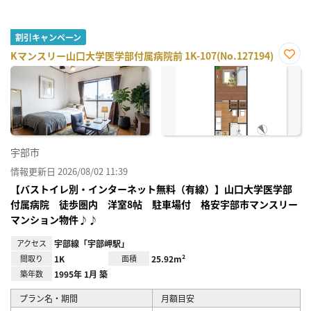
割引キャンペーン
Kマンスリー山口大学医学部付属病院前 1K-107(No.127194)
お気
に入
り登
録
宇部市
情報更新日 2026/08/02 11:39
【バストイレ別・インターネット無料（有線）】山口大学医学部
付属病院 徒歩圏内 洋室8帖 駐車場付 格安宇部市マンスリー
マンション物件♪♪
アクセス
宇部線「宇部岬駅」
間取り
1K
面積
25.92m²
築年数
1995年 1月 築
プラン名・期間
月額目安