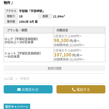
物件♪
アクセス
宇部線「宇部岬駅」
間取り
1R
面積
21.84m²
築年数
1991年 8月 築
プラン名・期間
月額目安
1日当たり 2,500円～
ロング【宇部記念病院前】
98,100
円/月～
30日以上～360日未満
初期費用他 22,000円～
1日当たり 2,800円～
ショート【宇部記念病院前】
107,100
円/月～
～30日未満
初期費用他 16,500円～
家具付賃貸
山口県
宇部市
お問合わせ
電話する
割引キャンペーン