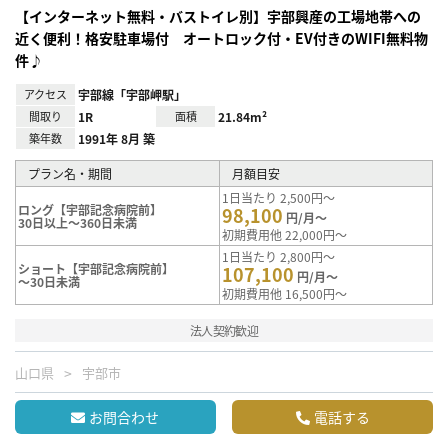
【インターネット無料・バストイレ別】宇部興産の工場地帯への
近く便利！格安駐車場付 オートロック付・EV付きのWIFI無料物
件♪
アクセス
宇部線「宇部岬駅」
間取り
1R
面積
21.84m²
築年数
1991年 8月 築
プラン名・期間
月額目安
1日当たり 2,500円～
ロング【宇部記念病院前】
98,100
円/月～
30日以上～360日未満
初期費用他 22,000円～
1日当たり 2,800円～
ショート【宇部記念病院前】
107,100
円/月～
～30日未満
初期費用他 16,500円～
法人契約歓迎
山口県
宇部市
お問合わせ
電話する