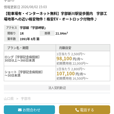
情報更新日 2026/08/02 15:03
【駐車場有・インターネット無料】宇部新川駅徒歩圏内 宇部工
場地帯への近い格安物件！格安EV・オートロック付物件♪
アクセス
宇部線「宇部岬駅」
間取り
1R
面積
21.84m²
築年数
1991年 8月 築
プラン名・期間
月額目安
1日当たり 2,500円～
ロング【宇部記念病院前】
98,100
円/月～
30日以上～360日未満
初期費用他 22,000円～
1日当たり 2,800円～
ショート【宇部記念病院前】
107,100
円/月～
～30日未満
初期費用他 16,500円～
法人契約歓迎
山口県
宇部市
お問合わせ
電話する