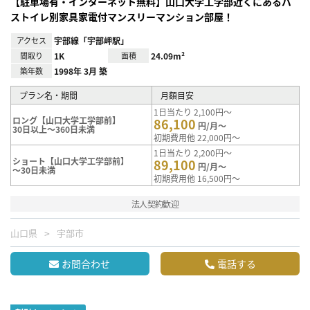
【駐車場有・インターネット無料】山口大学工学部近くにあるバ
ストイレ別家具家電付マンスリーマンション部屋！
アクセス
宇部線「宇部岬駅」
間取り
1K
面積
24.09m²
築年数
1998年 3月 築
プラン名・期間
月額目安
1日当たり 2,100円～
ロング【山口大学工学部前】
86,100
円/月～
30日以上～360日未満
初期費用他 22,000円～
1日当たり 2,200円～
ショート【山口大学工学部前】
89,100
円/月～
～30日未満
初期費用他 16,500円～
法人契約歓迎
山口県
宇部市
お問合わせ
電話する