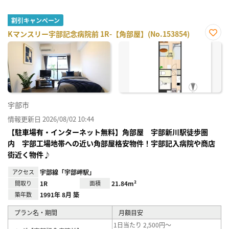
割引キャンペーン
Kマンスリー宇部記念病院前 1R-【角部屋】(No.153854)
お気
に入
り登
録
宇部市
情報更新日 2026/08/02 10:44
【駐車場有・インターネット無料】角部屋 宇部新川駅徒歩圏
内 宇部工場地帯への近い角部屋格安物件！宇部記入病院や商店
街近く物件♪
アクセス
宇部線「宇部岬駅」
間取り
1R
面積
21.84m²
築年数
1991年 8月 築
プラン名・期間
月額目安
1日当たり 2,500円～