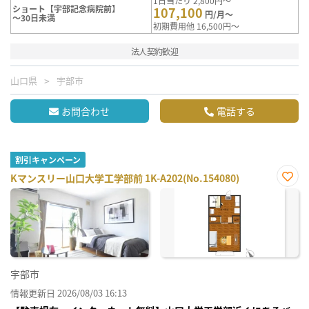
1日当たり 2,800円～
ショート【宇部記念病院前】
107,100
円/月～
～30日未満
初期費用他 16,500円～
法人契約歓迎
山口県
宇部市
お問合わせ
電話する
割引キャンペーン
Kマンスリー山口大学工学部前 1K-A202(No.154080)
お気
に入
り登
録
宇部市
情報更新日 2026/08/03 16:13