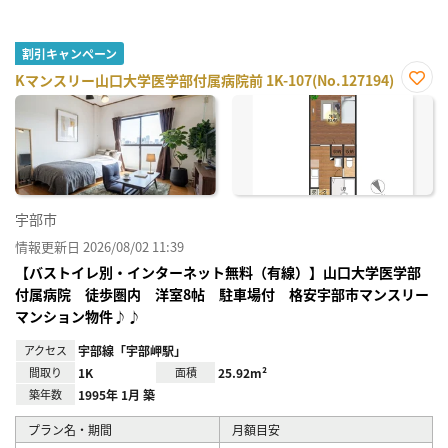
割引キャンペーン
Kマンスリー山口大学医学部付属病院前 1K-107(No.127194)
お気
に入
り登
録
宇部市
情報更新日 2026/08/02 11:39
【バストイレ別・インターネット無料（有線）】山口大学医学部
付属病院 徒歩圏内 洋室8帖 駐車場付 格安宇部市マンスリー
マンション物件♪♪
アクセス
宇部線「宇部岬駅」
間取り
1K
面積
25.92m²
築年数
1995年 1月 築
プラン名・期間
月額目安