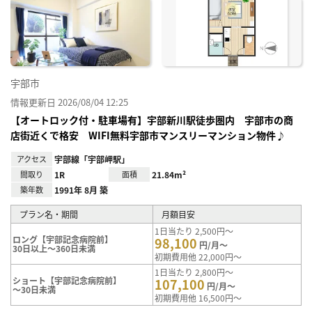
お気
に入
り登
録
宇部市
情報更新日 2026/08/04 12:25
【オートロック付・駐車場有】宇部新川駅徒歩圏内 宇部市の商
店街近くで格安 WIFI無料宇部市マンスリーマンション物件♪
アクセス
宇部線「宇部岬駅」
間取り
1R
面積
21.84m²
築年数
1991年 8月 築
プラン名・期間
月額目安
1日当たり 2,500円～
ロング【宇部記念病院前】
98,100
円/月～
30日以上～360日未満
初期費用他 22,000円～
1日当たり 2,800円～
ショート【宇部記念病院前】
107,100
円/月～
～30日未満
初期費用他 16,500円～