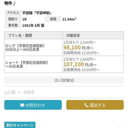
物件♪
アクセス
宇部線「宇部岬駅」
間取り
1R
面積
21.84m²
築年数
1991年 8月 築
プラン名・期間
月額目安
1日当たり 2,500円～
ロング【宇部記念病院前】
98,100
円/月～
30日以上～360日未満
初期費用他 22,000円～
1日当たり 2,800円～
ショート【宇部記念病院前】
107,100
円/月～
～30日未満
初期費用他 16,500円～
法人契約歓迎
山口県
宇部市
お問合わせ
電話する
割引キャンペーン