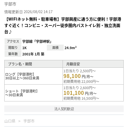
宇部市
情報更新日 2026/08/02 14:17
【WIFIネット無料・駐車場有】宇部興産に通う方に便利！宇部港
すぐ近く！コンビニ・スーパー徒歩圏内バストイレ別・独立洗面
台♪
アクセス
宇部線「宇部岬駅」
間取り
1K
面積
24.9m²
築年数
2001年 1月 築
プラン名・期間
月額目安
1日当たり 2,500円～
ロング【宇部港町】
98,100
円/月～
30日以上～360日未満
初期費用他 22,000円～
1日当たり 2,600円～
ショート【宇部港町】
101,100
円/月～
～30日未満
初期費用他 16,500円～
法人契約歓迎
山口県
宇部市