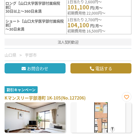
1日当たり 2,600円～
ロング【山口大学医学部付属病院
101,100
前】
円/月～
30日以上～360日未満
初期費用他 22,000円～
1日当たり 2,700円～
ショート【山口大学医学部付属病院
104,100
前】
円/月～
～30日未満
初期費用他 16,500円～
法人契約歓迎
山口県
宇部市
お問合わせ
電話する
割引キャンペーン
Kマンスリー宇部港町 1K-105(No.127206)
お気
に入
り登
録