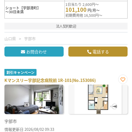
1日当たり 2,600円～
ショート【宇部港町】
101,100
円/月～
～30日未満
初期費用他 16,500円～
法人契約歓迎
山口県
宇部市
お問合わせ
電話する
割引キャンペーン
Kマンスリー宇部記念病院前 1R-101(No.153086)
お気
に入
り登
録
宇部市
情報更新日 2026/08/02 09:33