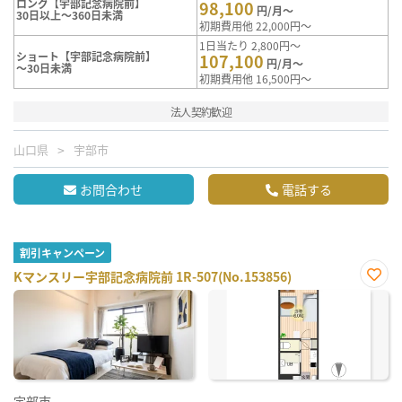
ロング【宇部記念病院前】
98,100
円/月～
30日以上～360日未満
初期費用他 22,000円～
1日当たり 2,800円～
ショート【宇部記念病院前】
107,100
円/月～
～30日未満
初期費用他 16,500円～
法人契約歓迎
山口県
宇部市
お問合わせ
電話する
割引キャンペーン
Kマンスリー宇部記念病院前 1R-507(No.153856)
お気
に入
り登
録
宇部市