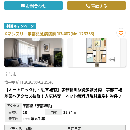
お問合わせ
電話する
割引キャンペーン
Kマンスリー宇部記念病院前 1R-402(No.126255)
お気
に入
り登
録
宇部市
情報更新日 2026/08/02 15:40
【オートロック付・駐車場有】宇部新川駅徒歩数分内 宇部工場
地帯へアクセス抜群！人気格安 ネット無料近隣駐車場付物件♪
アクセス
宇部線「宇部岬駅」
間取り
1R
面積
21.84m²
築年数
1991年 8月 築
プラン名・期間
月額目安