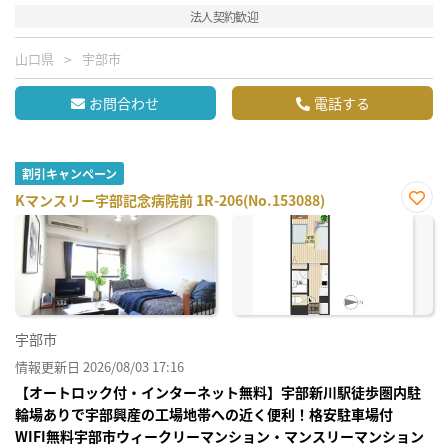
法人契約歓迎
山口県
宇部市
お問合わせ
電話する
割引キャンペーン
Kマンスリー宇部記念病院前 1R-206(No.153088)
お気
に入
り登
録
宇部市
情報更新日 2026/08/03 17:16
【オートロック付・インターネット無料】宇部新川駅徒歩圏内駐
輪場ありで宇部興産の工場地帯への近く便利！格安駐車場付
WIFI無料宇部市ウィークリーマンション・マンスリーマンション