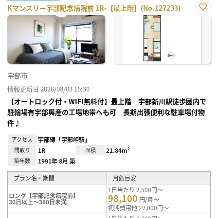
Kマンスリー宇部記念病院前 1R-【最上階】(No.127233)
お気
に入
り登
録
宇部市
情報更新日 2026/08/03 16:30
【オートロック付・WIFI無料付】最上階 宇部新川駅徒歩圏内で
駐輪場有宇部興産の工場地帯へも可 長期出張便利な駐車場付物
件♪
アクセス
宇部線「宇部岬駅」
間取り
1R
面積
21.84m²
築年数
1991年 8月 築
プラン名・期間
月額目安
1日当たり 2,500円～
ロング【宇部記念病院前】
98,100
円/月～
30日以上～360日未満
初期費用他 22,000円～