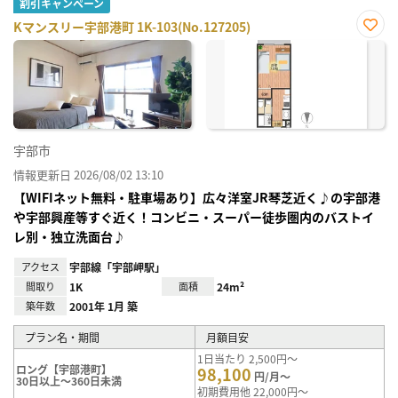
割引キャンペーン
Kマンスリー宇部港町 1K-103(No.127205)
お気
に入
り登
録
宇部市
情報更新日 2026/08/02 13:10
【WIFIネット無料・駐車場あり】広々洋室JR琴芝近く♪の宇部港
や宇部興産等すぐ近く！コンビニ・スーパー徒歩圏内のバストイ
レ別・独立洗面台♪
アクセス
宇部線「宇部岬駅」
間取り
1K
面積
24m²
築年数
2001年 1月 築
プラン名・期間
月額目安
1日当たり 2,500円～
ロング【宇部港町】
98,100
円/月～
30日以上～360日未満
初期費用他 22,000円～