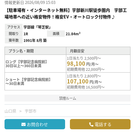
情報更新日 2026/08/09 15:03
【駐車場有・インターネット無料】宇部新川駅徒歩圏内 宇部工
場地帯への近い格安物件！格安EV・オートロック付物件♪
アクセス
宇部線「琴芝駅」
間取り
1R
面積
21.84m²
築年数
1991年 8月 築
プラン名・期間
月額目安
1日当たり 2,500円～
ロング【宇部記念病院前】
98,100
円/月～
30日以上～360日未満
初期費用他 22,000円～
1日当たり 2,800円～
ショート【宇部記念病院前】
107,100
円/月～
～30日未満
初期費用他 16,500円～
禁煙ルーム
山口県
宇部市
お問合わせ
電話する