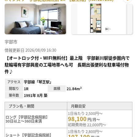
お気
に入
り登
録
宇部市
情報更新日 2026/08/09 16:30
【オートロック付・WIFI無料付】最上階 宇部新川駅徒歩圏内で
駐輪場有宇部興産の工場地帯へも可 長期出張便利な駐車場付物
件♪
アクセス
宇部線「琴芝駅」
間取り
1R
面積
21.84m²
築年数
1991年 8月 築
プラン名・期間
月額目安
1日当たり 2,500円～
ロング【宇部記念病院前】
98,100
円/月～
30日以上～360日未満
初期費用他 22,000円～
1日当たり 2,800円～
ショート【宇部記念病院前】
107,100