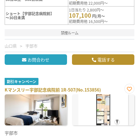
初期費用他 22,000円～
1日当たり 2,800円～
ショート【宇部記念病院前】
107,100
円/月～
～30日未満
初期費用他 16,500円～
禁煙ルーム
山口県
宇部市
お問合わせ
電話する
割引キャンペーン
Kマンスリー宇部記念病院前 1R-507(No.153856)
お気
に入
り登
録
宇部市