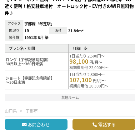
近く便利！格安駐車場付 オートロック付・EV付きのWIFI無料物
件♪
アクセス
宇部線「琴芝駅」
間取り
1R
面積
21.84m²
築年数
1991年 8月 築
プラン名・期間
月額目安
1日当たり 2,500円～
ロング【宇部記念病院前】
98,100
円/月～
30日以上～360日未満
初期費用他 22,000円～
1日当たり 2,800円～
ショート【宇部記念病院前】
107,100
円/月～
～30日未満
初期費用他 16,500円～
禁煙ルーム
山口県
宇部市
お問合わせ
電話する