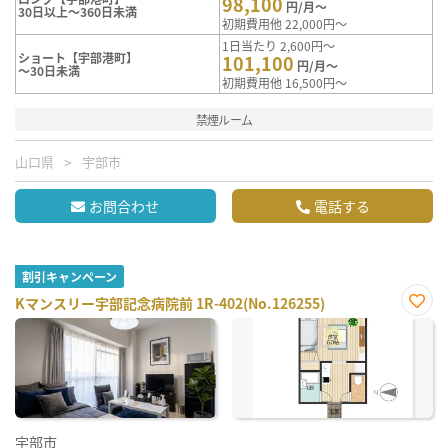
98,100
円/月～
30日以上～360日未満
初期費用他 22,000円～
1日当たり 2,600円～
ショート【宇部港町】
101,100
円/月～
～30日未満
初期費用他 16,500円～
禁煙ルーム
山口県
宇部市
お問合わせ
電話する
割引キャンペーン
Kマンスリー宇部記念病院前 1R-402(No.126255)
お気
に入
り登
録
宇部市