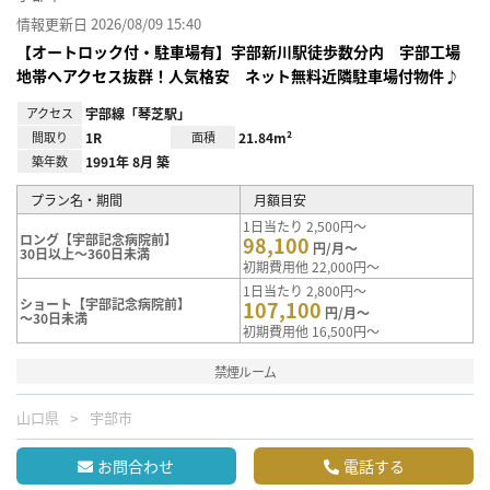
情報更新日 2026/08/09 15:40
【オートロック付・駐車場有】宇部新川駅徒歩数分内 宇部工場
地帯へアクセス抜群！人気格安 ネット無料近隣駐車場付物件♪
アクセス
宇部線「琴芝駅」
間取り
1R
面積
21.84m²
築年数
1991年 8月 築
プラン名・期間
月額目安
1日当たり 2,500円～
ロング【宇部記念病院前】
98,100
円/月～
30日以上～360日未満
初期費用他 22,000円～
1日当たり 2,800円～
ショート【宇部記念病院前】
107,100
円/月～
～30日未満
初期費用他 16,500円～
禁煙ルーム
山口県
宇部市
お問合わせ
電話する