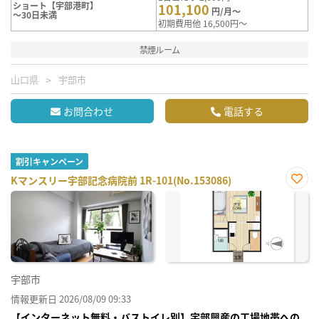
ショート【宇部港町】
101,100
円/月～
～30日未満
初期費用他 16,500円～
禁煙ルーム
山口県
宇部市
お問合わせ
電話する
割引キャンペーン
Kマンスリー宇部記念病院前 1R-101(No.153086)
お気
に入
り登
録
宇部市
情報更新日 2026/08/09 09:33
【インターネット無料・バストイレ別】宇部興産の工場地帯への