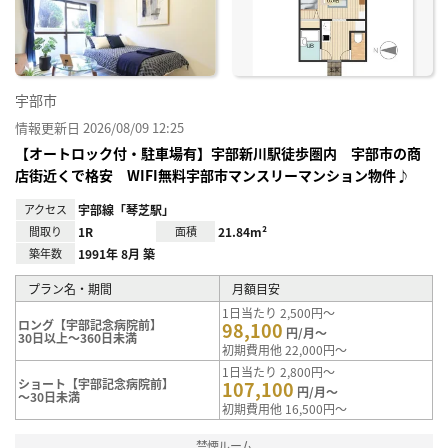
り登
録
宇部市
情報更新日 2026/08/09 12:25
【オートロック付・駐車場有】宇部新川駅徒歩圏内 宇部市の商
店街近くで格安 WIFI無料宇部市マンスリーマンション物件♪
アクセス
宇部線「琴芝駅」
間取り
1R
面積
21.84m²
築年数
1991年 8月 築
プラン名・期間
月額目安
1日当たり 2,500円～
ロング【宇部記念病院前】
98,100
円/月～
30日以上～360日未満
初期費用他 22,000円～
1日当たり 2,800円～
ショート【宇部記念病院前】
107,100
円/月～
～30日未満
初期費用他 16,500円～
禁煙ルーム