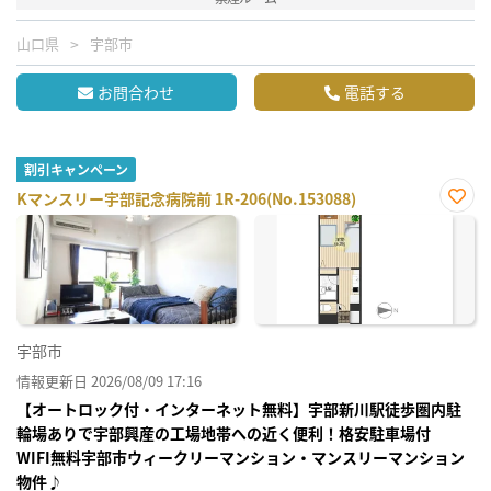
山口県
宇部市
お問合わせ
電話する
割引キャンペーン
Kマンスリー宇部記念病院前 1R-206(No.153088)
お気
に入
り登
録
宇部市
情報更新日 2026/08/09 17:16
【オートロック付・インターネット無料】宇部新川駅徒歩圏内駐
輪場ありで宇部興産の工場地帯への近く便利！格安駐車場付
WIFI無料宇部市ウィークリーマンション・マンスリーマンション
物件♪