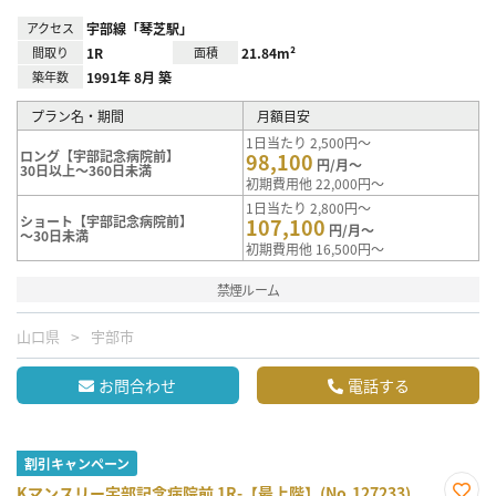
アクセス
宇部線「琴芝駅」
間取り
1R
面積
21.84m²
築年数
1991年 8月 築
プラン名・期間
月額目安
1日当たり 2,500円～
ロング【宇部記念病院前】
98,100
円/月～
30日以上～360日未満
初期費用他 22,000円～
1日当たり 2,800円～
ショート【宇部記念病院前】
107,100
円/月～
～30日未満
初期費用他 16,500円～
禁煙ルーム
山口県
宇部市
お問合わせ
電話する
割引キャンペーン
Kマンスリー宇部記念病院前 1R-【最上階】(No.127233)