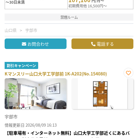
円/月～
～30日未満
初期費用他 16,500円～
禁煙ルーム
山口県
宇部市
お問合わせ
電話する
割引キャンペーン
Kマンスリー山口大学工学部前 1K-A202(No.154080)
お気
に入
り登
録
宇部市
情報更新日 2026/08/09 16:13
【駐車場有・インターネット無料】山口大学工学部近くにあるバ