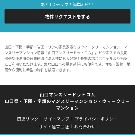
あと1ステップ！簡単30秒！
物件リクエストをする
山口・下関・宇部・岩国エリアの家具家電付きウィークリーマンション・マ
ンスリーマンション情報「山口マンスリードットコム」。ビジネスでの長期
出張や連泊時の経費削減に法人様にも大好評！長期の場合はホテルより格安
にご利用いただけます。急な山口への単身赴任にも便利です。住所・沿線・地
図から便利に希望の物件を検索できます。
山口マンスリードットコム
山口県・下関・宇部のマンスリーマンション・ウィークリー
マンション
関連リンク
サイトマップ
プライバシーポリシー
サイト運営会社
お問合わせ