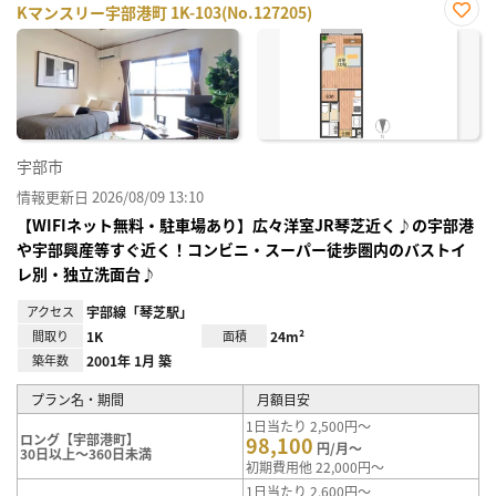
Kマンスリー宇部港町 1K-103(No.127205)
お気
に入
り登
録
宇部市
情報更新日 2026/08/09 13:10
【WIFIネット無料・駐車場あり】広々洋室JR琴芝近く♪の宇部港
や宇部興産等すぐ近く！コンビニ・スーパー徒歩圏内のバストイ
レ別・独立洗面台♪
アクセス
宇部線「琴芝駅」
間取り
1K
面積
24m²
築年数
2001年 1月 築
プラン名・期間
月額目安
1日当たり 2,500円～
ロング【宇部港町】
98,100
円/月～
30日以上～360日未満
初期費用他 22,000円～
1日当たり 2,600円～