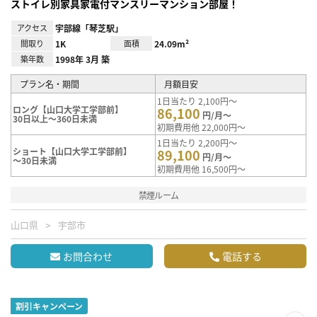
ストイレ別家具家電付マンスリーマンション部屋！
アクセス
宇部線「琴芝駅」
間取り
1K
面積
24.09m²
築年数
1998年 3月 築
プラン名・期間
月額目安
1日当たり 2,100円～
ロング【山口大学工学部前】
86,100
円/月～
30日以上～360日未満
初期費用他 22,000円～
1日当たり 2,200円～
ショート【山口大学工学部前】
89,100
円/月～
～30日未満
初期費用他 16,500円～
禁煙ルーム
山口県
宇部市
お問合わせ
電話する
割引キャンペーン