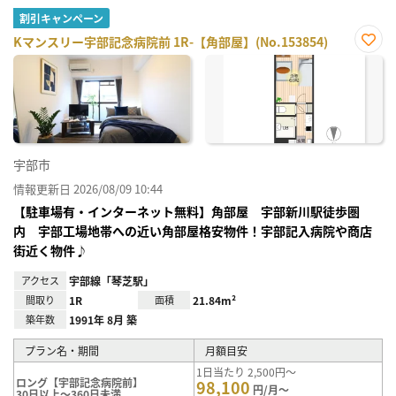
割引キャンペーン
Kマンスリー宇部記念病院前 1R-【角部屋】(No.153854)
お気
に入
り登
録
宇部市
情報更新日 2026/08/09 10:44
【駐車場有・インターネット無料】角部屋 宇部新川駅徒歩圏
内 宇部工場地帯への近い角部屋格安物件！宇部記入病院や商店
街近く物件♪
アクセス
宇部線「琴芝駅」
間取り
1R
面積
21.84m²
築年数
1991年 8月 築
プラン名・期間
月額目安
1日当たり 2,500円～
ロング【宇部記念病院前】
98,100
円/月～
30日以上～360日未満