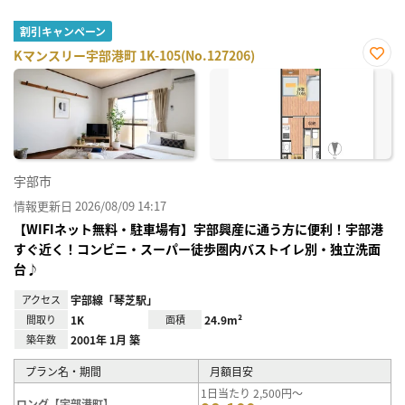
割引キャンペーン
Kマンスリー宇部港町 1K-105(No.127206)
お気
に入
り登
録
宇部市
情報更新日 2026/08/09 14:17
【WIFIネット無料・駐車場有】宇部興産に通う方に便利！宇部港
すぐ近く！コンビニ・スーパー徒歩圏内バストイレ別・独立洗面
台♪
アクセス
宇部線「琴芝駅」
間取り
1K
面積
24.9m²
築年数
2001年 1月 築
プラン名・期間
月額目安
1日当たり 2,500円～
ロング【宇部港町】