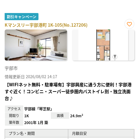
割引キャンペーン
Kマンスリー宇部港町 1K-105(No.127206)
お気
に入
り登
録
宇部市
情報更新日 2026/08/02 14:17
【WIFIネット無料・駐車場有】宇部興産に通う方に便利！宇部港
すぐ近く！コンビニ・スーパー徒歩圏内バストイレ別・独立洗面
台♪
アクセス
宇部線「琴芝駅」
間取り
1K
面積
24.9m²
築年数
2001年 1月 築
プラン名・期間
月額目安