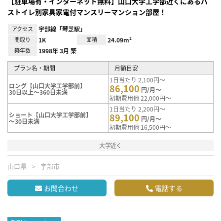
【駐車場有・インターネット無料】山口大学工学部近くにあるバ
ストイレ別家具家電付マンスリーマンション部屋！
アクセス
宇部線「琴芝駅」
間取り
1K
面積
24.09m²
築年数
1998年 3月 築
プラン名・期間
月額目安
1日当たり 2,100円～
ロング【山口大学工学部前】
86,100
円/月～
30日以上～360日未満
初期費用他 22,000円～
1日当たり 2,200円～
ショート【山口大学工学部前】
89,100
円/月～
～30日未満
初期費用他 16,500円～
大学近く
山口県
宇部市
お問合わせ
電話する