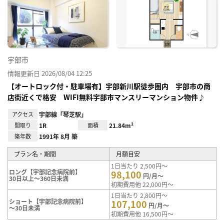
お気
に入
り登
録
宇部市
情報更新日 2026/08/04 12:25
【オートロック付・駐車場有】宇部新川駅徒歩圏内 宇部市の商
店街近くで格安 WIFI無料宇部市マンスリーマンション物件♪
アクセス
宇部線「琴芝駅」
間取り
1R
面積
21.84m²
築年数
1991年 8月 築
プラン名・期間
月額目安
1日当たり 2,500円～
ロング【宇部記念病院前】
98,100
円/月～
30日以上～360日未満
初期費用他 22,000円～
1日当たり 2,800円～
ショート【宇部記念病院前】
107,100
円/月～
～30日未満
初期費用他 16,500円～