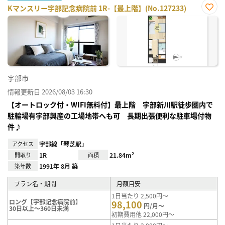
Kマンスリー宇部記念病院前 1R-【最上階】(No.127233)
お気
に入
り登
録
宇部市
情報更新日 2026/08/03 16:30
【オートロック付・WIFI無料付】最上階 宇部新川駅徒歩圏内で
駐輪場有宇部興産の工場地帯へも可 長期出張便利な駐車場付物
件♪
アクセス
宇部線「琴芝駅」
間取り
1R
面積
21.84m²
築年数
1991年 8月 築
プラン名・期間
月額目安
1日当たり 2,500円～
ロング【宇部記念病院前】
98,100
円/月～
30日以上～360日未満
初期費用他 22,000円～