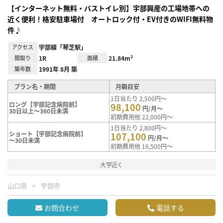
【インターネット無料・バストイレ別】宇部興産の工場地帯への
近く便利！格安駐車場付 オートロック付・EV付きのWIFI無料物
件♪
アクセス
宇部線「琴芝駅」
間取り
1R
面積
21.84m²
築年数
1991年 8月 築
プラン名・期間
月額目安
1日当たり 2,500円～
ロング【宇部記念病院前】
98,100
円/月～
30日以上～360日未満
初期費用他 22,000円～
1日当たり 2,800円～
ショート【宇部記念病院前】
107,100
円/月～
～30日未満
初期費用他 16,500円～
大学近く
山口県
宇部市
お問合わせ
電話する