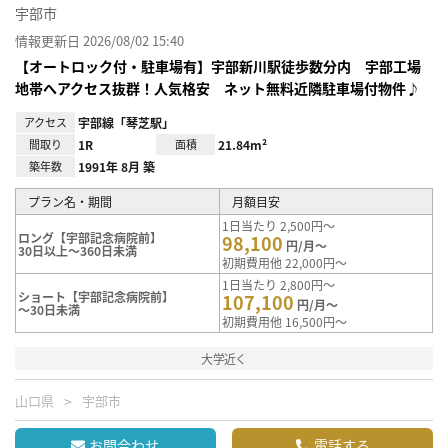
宇部市
情報更新日 2026/08/02 15:40
【オートロック付・駐車場有】宇部新川駅徒歩数分内 宇部工場
地帯へアクセス抜群！人気格安 ネット無料近隣駐車場付物件♪
アクセス
宇部線「琴芝駅」
間取り
1R
面積
21.84m²
築年数
1991年 8月 築
プラン名・期間
月額目安
1日当たり 2,500円～
ロング【宇部記念病院前】
98,100
円/月～
30日以上～360日未満
初期費用他 22,000円～
1日当たり 2,800円～
ショート【宇部記念病院前】
107,100
円/月～
～30日未満
初期費用他 16,500円～
大学近く
山口県
宇部市
お問合わせ
電話する