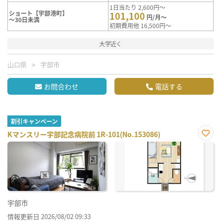
1日当たり 2,600円～
ショート【宇部港町】
101,100
円/月～
～30日未満
初期費用他 16,500円～
大学近く
山口県
宇部市
お問合わせ
電話する
割引キャンペーン
Kマンスリー宇部記念病院前 1R-101(No.153086)
お気
に入
り登
録
宇部市
情報更新日 2026/08/02 09:33