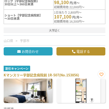
ロング【宇部記念病院前】
98,100
円/月～
30日以上～360日未満
初期費用他 22,000円～
1日当たり 2,800円～
ショート【宇部記念病院前】
107,100
円/月～
～30日未満
初期費用他 16,500円～
大学近く
山口県
宇部市
お問合わせ
電話する
割引キャンペーン
Kマンスリー宇部記念病院前 1R-507(No.153856)
お気
に入
り登
録
宇部市