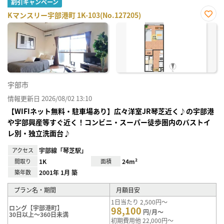
割引キャンペーン
Kマンスリー宇部港町 1K-103(No.127205)
お気
に入
り登
録
宇部市
情報更新日 2026/08/02 13:10
【WIFIネット無料・駐車場あり】広々洋室JR琴芝近く♪の宇部港
や宇部興産等すぐ近く！コンビニ・スーパー徒歩圏内のバストイ
レ別・独立洗面台♪
アクセス
宇部線「琴芝駅」
間取り
1K
面積
24m²
築年数
2001年 1月 築
プラン名・期間
月額目安
1日当たり 2,500円～
ロング【宇部港町】
98,100
円/月～
30日以上～360日未満
初期費用他 22,000円～