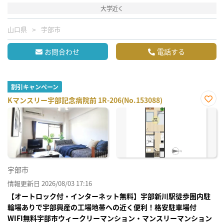
大学近く
山口県
宇部市
お問合わせ
電話する
割引キャンペーン
Kマンスリー宇部記念病院前 1R-206(No.153088)
お気
に入
り登
録
宇部市
情報更新日 2026/08/03 17:16
【オートロック付・インターネット無料】宇部新川駅徒歩圏内駐
輪場ありで宇部興産の工場地帯への近く便利！格安駐車場付
WIFI無料宇部市ウィークリーマンション・マンスリーマンション