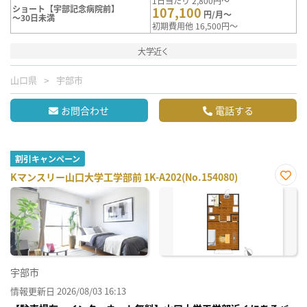
1日当たり 2,800円～
ショート【宇部記念病院前】
107,100
円/月～
～30日未満
初期費用他 16,500円～
大学近く
山口県
宇部市
お問合わせ
電話する
割引キャンペーン
Kマンスリー山口大学工学部前 1K-A202(No.154080)
お気
に入
り登
録
宇部市
情報更新日 2026/08/03 16:13