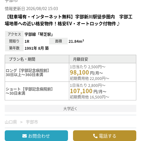
情報更新日 2026/08/02 15:03
【駐車場有・インターネット無料】宇部新川駅徒歩圏内 宇部工
場地帯への近い格安物件！格安EV・オートロック付物件♪
アクセス
宇部線「琴芝駅」
間取り
1R
面積
21.84m²
築年数
1991年 8月 築
プラン名・期間
月額目安
1日当たり 2,500円～
ロング【宇部記念病院前】
98,100
円/月～
30日以上～360日未満
初期費用他 22,000円～
1日当たり 2,800円～
ショート【宇部記念病院前】
107,100
円/月～
～30日未満
初期費用他 16,500円～
大学近く
山口県
宇部市
お問合わせ
電話する