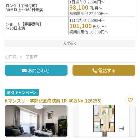
1日当たり 2,500円～
ロング【宇部港町】
98,100
円/月～
30日以上～360日未満
初期費用他 22,000円～
1日当たり 2,600円～
ショート【宇部港町】
101,100
円/月～
～30日未満
初期費用他 16,500円～
大学近く
山口県
宇部市
お問合わせ
電話する
割引キャンペーン
Kマンスリー宇部記念病院前 1R-402(No.126255)
お気
に入
り登
録