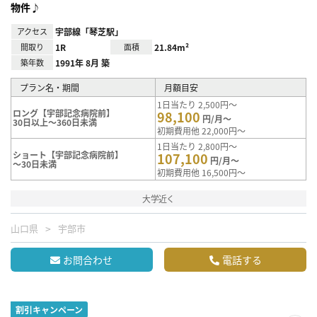
物件♪
アクセス
宇部線「琴芝駅」
間取り
1R
面積
21.84m²
築年数
1991年 8月 築
プラン名・期間
月額目安
1日当たり 2,500円～
ロング【宇部記念病院前】
98,100
円/月～
30日以上～360日未満
初期費用他 22,000円～
1日当たり 2,800円～
ショート【宇部記念病院前】
107,100
円/月～
～30日未満
初期費用他 16,500円～
大学近く
山口県
宇部市
お問合わせ
電話する
割引キャンペーン