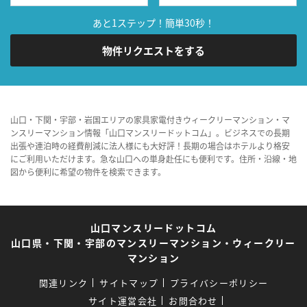
あと1ステップ！簡単30秒！
物件リクエストをする
山口・下関・宇部・岩国エリアの家具家電付きウィークリーマンション・マ
ンスリーマンション情報「山口マンスリードットコム」。ビジネスでの長期
出張や連泊時の経費削減に法人様にも大好評！長期の場合はホテルより格安
にご利用いただけます。急な山口への単身赴任にも便利です。住所・沿線・地
図から便利に希望の物件を検索できます。
山口マンスリードットコム
山口県・下関・宇部のマンスリーマンション・ウィークリー
マンション
関連リンク
サイトマップ
プライバシーポリシー
サイト運営会社
お問合わせ